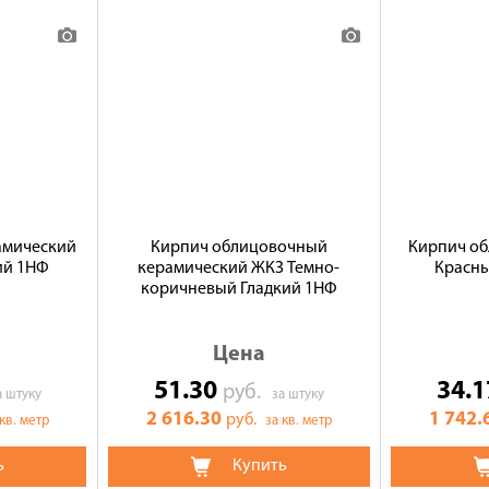
амический
Кирпич облицовочный
Кирпич о
ий 1НФ
керамический ЖКЗ Темно-
Красны
коричневый Гладкий 1НФ
Цена
51.30
34.
руб.
а штуку
за штуку
2 616.30
1 742.
руб.
 кв. метр
за кв. метр
ь
Купить