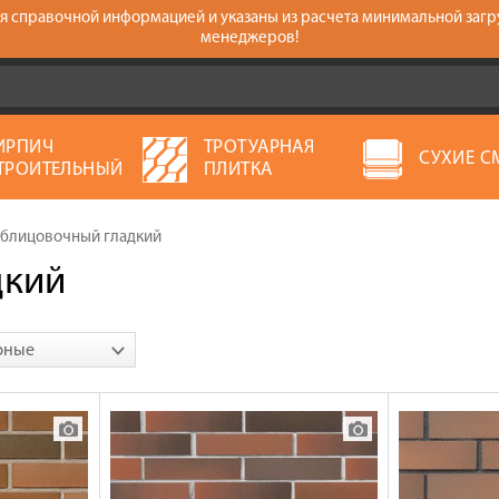
тся справочной информацией и указаны из расчета минимальной загр
менеджеров!
ИРПИЧ
ТРОТУАРНАЯ
СУХИЕ С
ТРОИТЕЛЬНЫЙ
ПЛИТКА
облицовочный гладкий
дкий
рные