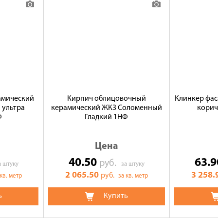
амический
Кирпич облицовочный
Клинкер фа
 ультра
керамический ЖКЗ Соломенный
корич
Ф
Гладкий 1НФ
Цена
40.50
63.
руб.
а штуку
за штуку
2 065.50
3 258.
руб.
 кв. метр
за кв. метр
ь
Купить