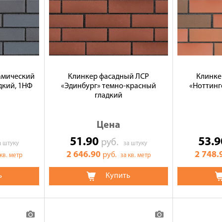
амический
Клинкер фасадный ЛСР
Клинке
дкий, 1НФ
«Эдинбург» темно-красный
«Ноттинг
гладкий
Цена
51.90
53.
руб.
а штуку
за штуку
2 646.90
2 748.
руб.
 кв. метр
за кв. метр
ь
Купить