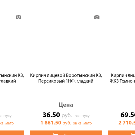
ынский КЗ,
Кирпич лицевой Воротынский КЗ,
Кирпич ли
гладкий
Персиковый 1НФ, гладкий
ЖКЗ Темно-
Цена
36.50
69.
руб.
а штуку
за штуку
1 861.50
2 710.
руб.
 кв. метр
за кв. метр