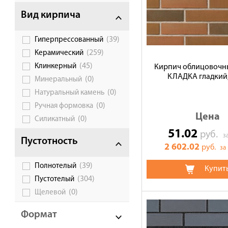
Доставка
Вид кирпича
Сотрудничество
(39)
Гиперпрессованный
Галерея объектов
(259)
Керамический
Контакты
(45)
Клинкерный
Кирпич облицовочн
КЛАДКА гладкий,
(0)
Минеральный
(0)
Натуральный камень
(0)
Ручная формовка
Цена
(0)
Силикатный
51.02
руб.
з
Пустотность
2 602.02
руб.
за
(39)
Полнотелый
Купит
(304)
Пустотелый
(0)
Щелевой
Формат