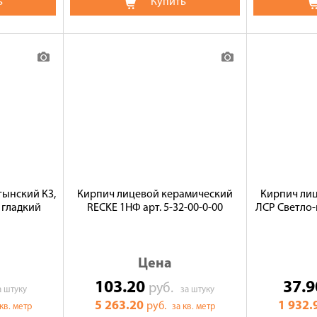
ь
Купить
ынский КЗ,
Кирпич лицевой керамический
Кирпич ли
 гладкий
RECKE 1НФ арт. 5-32-00-0-00
ЛСР Светло-
Цена
103.20
37.
руб.
а штуку
за штуку
5 263.20
1 932.
руб.
 кв. метр
за кв. метр