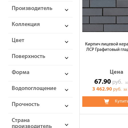
Производитель
Коллекция
Цвет
Кирпич лицевой кер
ЛСР Графитовый гла
Поверхность
Цена
Форма
67.90
руб.
з
Водопоглощение
3 462.90
руб.
за
Купит
Прочность
Страна
производитель