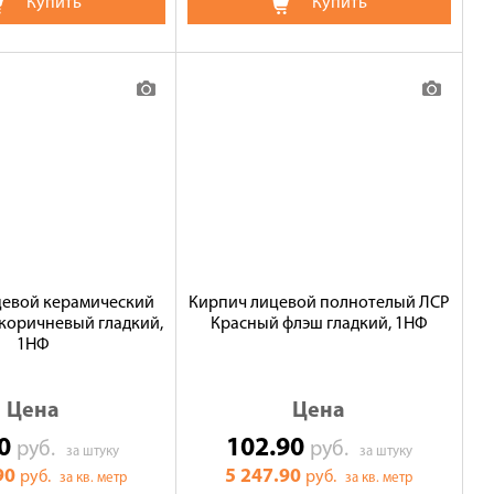
Купить
Купить
цевой керамический
Кирпич лицевой полнотелый ЛСР
коричневый гладкий,
Красный флэш гладкий, 1НФ
1НФ
Цена
Цена
90
102.90
руб.
руб.
за штуку
за штуку
90
5 247.90
руб.
руб.
за кв. метр
за кв. метр