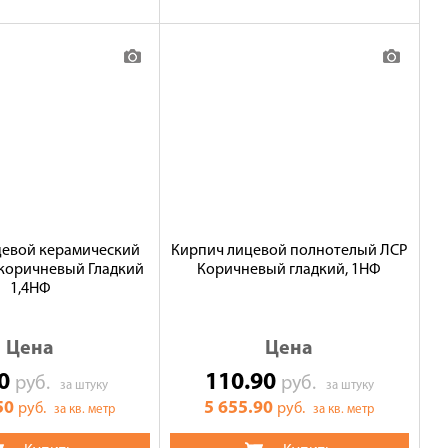
цевой керамический
Кирпич лицевой полнотелый ЛСР
коричневый Гладкий
Коричневый гладкий, 1НФ
1,4НФ
Цена
Цена
50
110.90
руб.
руб.
за штуку
за штуку
50
5 655.90
руб.
руб.
за кв. метр
за кв. метр