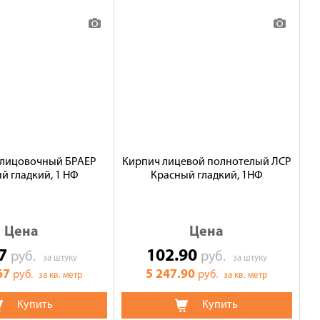
блицовочный БРАЕР
Кирпич лицевой полнотелый ЛСР
й гладкий, 1 НФ
Красный гладкий, 1НФ
Цена
Цена
17
102.90
руб.
руб.
за штуку
за штуку
67
5 247.90
руб.
руб.
за кв. метр
за кв. метр
Купить
Купить