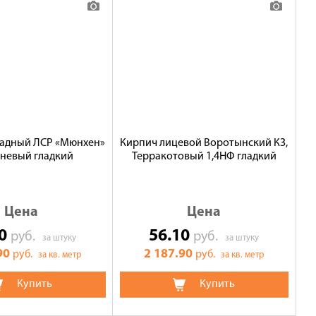
садный ЛСР «Мюнхен»
Кирпич лицевой Воротынский КЗ,
невый гладкий
Терракотовый 1,4НФ гладкий
Цена
Цена
90
56.10
руб.
руб.
за штуку
за штуку
90
2 187.90
руб.
руб.
за кв. метр
за кв. метр
Купить
Купить