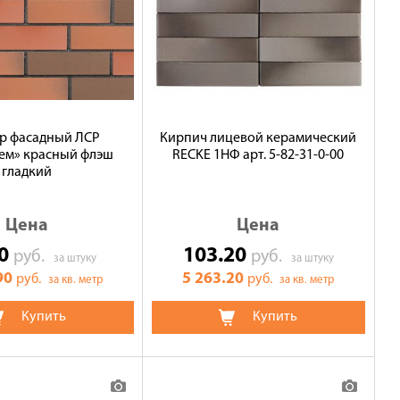
р фасадный ЛСР
Кирпич лицевой керамический
ем» красный флэш
RECKE 1НФ арт. 5-82-31-0-00
гладкий
Цена
Цена
90
103.20
руб.
руб.
за штуку
за штуку
90
5 263.20
руб.
руб.
за кв. метр
за кв. метр
Купить
Купить