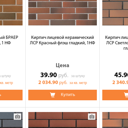
ый БРАЕР
Кирпич лицевой керамический
Кирпич ли
 1 НФ
ЛСР Красный флэш гладкий, 1НФ
ЛСР Светл
гл
Цена
39.90
45.
руб.
а штуку
за штуку
2 034.90
2 340.
руб.
 кв. метр
за кв. метр
ь
Купить