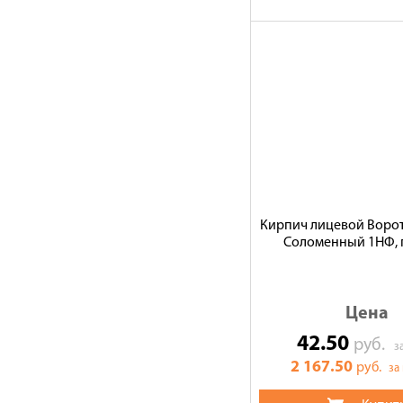
Кирпич лицевой Ворот
Соломенный 1НФ, 
Цена
42.50
руб.
з
2 167.50
руб.
за