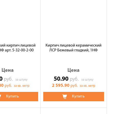
кий кирпич лицевой
Кирпич лицевой керамический
Ф арт. 5-32-00-2-00
ЛСР Бежевый гладкий, 1НФ
Цена
Цена
80
50.90
руб.
руб.
за штуку
за штуку
80
2 595.90
руб.
руб.
за кв. метр
за кв. метр
Купить
Купить