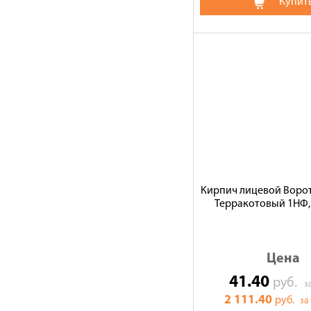
Купит
Кирпич лицевой Ворот
Терракотовый 1НФ,
Цена
41.40
руб.
з
2 111.40
руб.
за