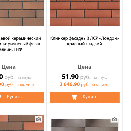
цевой керамический
Клинкер фасадный ЛСР «Лондон»
о-коричневый флэш
красный гладкий
адкий, 1НФ
Цена
Цена
90
51.90
руб.
руб.
за штуку
за штуку
90
2 646.90
руб.
руб.
за кв. метр
за кв. метр
Купить
Купить