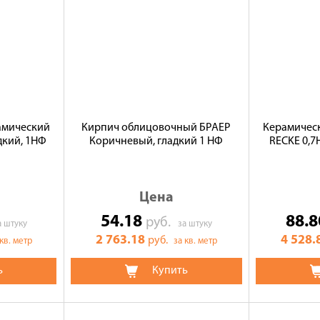
амический
Кирпич облицовочный БРАЕР
Керамичес
дкий, 1НФ
Коричневый, гладкий 1 НФ
RECKE 0,7Н
Цена
54.18
88.
руб.
а штуку
за штуку
2 763.18
4 528.
руб.
 кв. метр
за кв. метр
ь
Купить