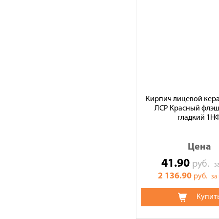
Кирпич лицевой кер
ЛСР Красный флэш
гладкий 1Н
Цена
41.90
руб.
з
2 136.90
руб.
за
Купит