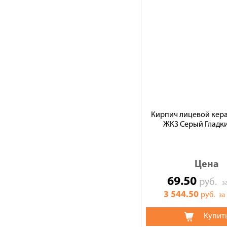
Кирпич лицевой кер
ЖКЗ Серый Гладк
Цена
69.50
руб.
з
3 544.50
руб.
за
Купит