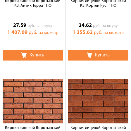
Кирпич лицевой Воротынский
Кирпич лицевой Воротынский
КЗ, Антик Терра 1НФ
КЗ, Кортен Руст 1НФ
27.59
24.62
руб.
за штуку
руб.
за штуку
1 407.09
1 255.62
руб.
руб.
за кв. метр
за кв. метр
Купить
Купить
Кирпич лицевой Воротынский
Кирпич лицевой Воротынский