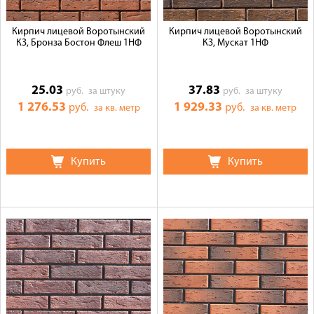
Кирпич лицевой Воротынский
Кирпич лицевой Воротынский
КЗ, Бронза Бостон Флеш 1НФ
КЗ, Мускат 1НФ
25.03
37.83
руб.
за штуку
руб.
за штуку
1 276.53
1 929.33
руб.
руб.
за кв. метр
за кв. метр
Купить
Купить