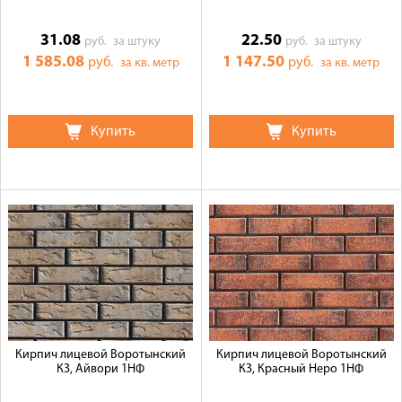
31.08
22.50
руб.
за штуку
руб.
за штуку
1 585.08
1 147.50
руб.
руб.
за кв. метр
за кв. метр
Купить
Купить
Кирпич лицевой Воротынский
Кирпич лицевой Воротынский
КЗ, Айвори 1НФ
КЗ, Красный Неро 1НФ