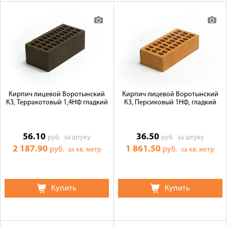
Оплата
Доставка
Сотрудничество
Галерея объектов
Контакты
Кирпич лицевой Воротынский
Кирпич лицевой Воротынский
КЗ, Терракотовый 1,4НФ гладкий
КЗ, Персиковый 1НФ, гладкий
56.10
36.50
руб.
за штуку
руб.
за штуку
2 187.90
1 861.50
руб.
руб.
за кв. метр
за кв. метр
Купить
Купить