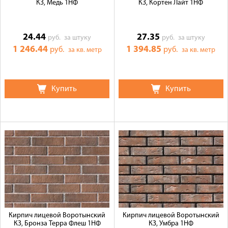
КЗ, Медь 1НФ
КЗ, Кортен Лайт 1НФ
24.44
27.35
руб.
за штуку
руб.
за штуку
1 246.44
1 394.85
руб.
руб.
за кв. метр
за кв. метр
Купить
Купить
Кирпич лицевой Воротынский
Кирпич лицевой Воротынский
КЗ, Бронза Терра Флеш 1НФ
КЗ, Умбра 1НФ