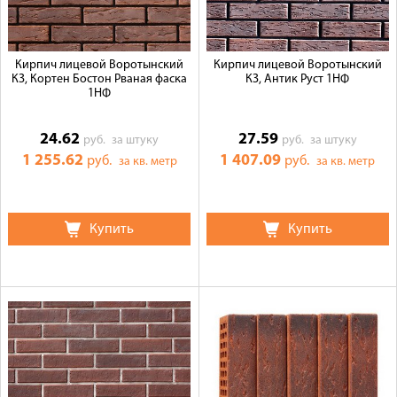
Кирпич лицевой Воротынский
Кирпич лицевой Воротынский
КЗ, Кортен Бостон Рваная фаска
КЗ, Антик Руст 1НФ
1НФ
24.62
27.59
руб.
за штуку
руб.
за штуку
1 255.62
1 407.09
руб.
руб.
за кв. метр
за кв. метр
Купить
Купить