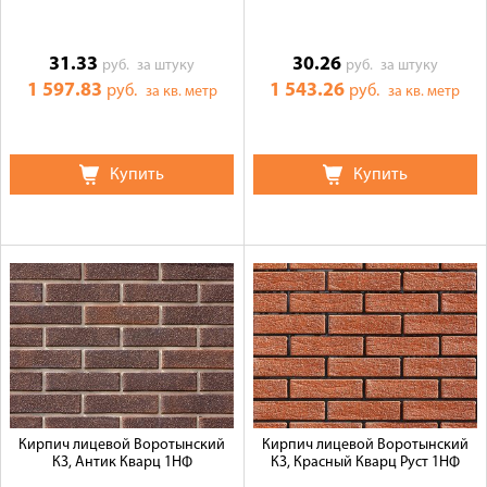
31.33
30.26
руб.
за штуку
руб.
за штуку
1 597.83
1 543.26
руб.
руб.
за кв. метр
за кв. метр
Купить
Купить
Кирпич лицевой Воротынский
Кирпич лицевой Воротынский
КЗ, Антик Кварц 1НФ
КЗ, Красный Кварц Руст 1НФ