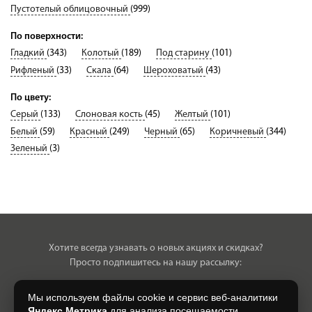
Пустотелый облицовочный
(999)
По поверхности:
Гладкий
(343)
Колотый
(189)
Под старину
(101)
Рифленый
(33)
Скала
(64)
Шероховатый
(43)
По цвету:
Серый
(133)
Слоновая кость
(45)
Желтый
(101)
Белый
(59)
Красный
(249)
Черный
(65)
Коричневый
(344)
Зеленый
(3)
Хотите всегда узнавать о новых акциях и скидках?
Просто подпишитесь на нашу рассылку:
Мы используем файлы cookie и сервис веб-аналитики
Яндекс.Метрика
для анализа посещаемости,