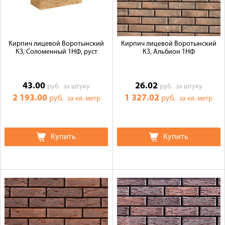
Кирпич лицевой Воротынский
Кирпич лицевой Воротынский
КЗ, Соломенный 1НФ, руст
КЗ, Альбион 1НФ
43.00
26.02
руб.
за штуку
руб.
за штуку
2 193.00
1 327.02
руб.
руб.
за кв. метр
за кв. метр
Купить
Купить