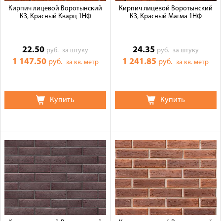
Кирпич лицевой Воротынский
Кирпич лицевой Воротынский
КЗ, Красный Кварц 1НФ
КЗ, Красный Магма 1НФ
22.50
24.35
руб.
за штуку
руб.
за штуку
1 147.50
1 241.85
руб.
руб.
за кв. метр
за кв. метр
Купить
Купить