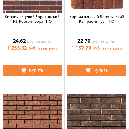
Кирпич лицевой Воротынский
Кирпич лицевой Воротынский
КЗ, Кортен Терра 1НФ
КЗ, Графит Руст 1НФ
24.62
22.70
руб.
за штуку
руб.
за штуку
1 255.62
1 157.70
руб.
руб.
за кв. метр
за кв. метр
Купить
Купить