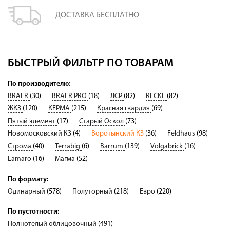
ДОСТАВКА БЕСПЛАТНО
БЫСТРЫЙ ФИЛЬТР ПО ТОВАРАМ
По производителю:
BRAER
(30)
BRAER PRO
(18)
ЛСР
(82)
RECKE
(82)
ЖКЗ
(120)
КЕРМА
(215)
Красная гвардия
(69)
Пятый элемент
(17)
Старый Оскол
(73)
Новомосковский КЗ
(4)
Воротынский КЗ
(36)
Feldhaus
(98)
Строма
(40)
Terrabig
(6)
Barrum
(139)
Volgabrick
(16)
Lamaro
(16)
Магма
(52)
По формату:
Одинарный
(578)
Полуторный
(218)
Евро
(220)
По пустотности:
Полнотелый облицовочный
(491)