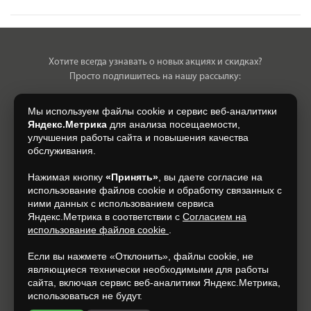
Хотите всегда узнавать о новых акциях и скидках?
Просто подпишитесь на нашу рассылку:
Мы используем файлы cookie и сервис веб-аналитики
Яндекс.Метрика
для анализа посещаемости,
улучшения работы сайта и повышения качества
Нажимая на кнопку, я даю свое согласие на обработку моих
обслуживания.
персональных данных, на условиях и для целей, определенных в
Согласии на обработку персональных данных
.
Нажимая кнопку
«Принять»
, вы даете согласие на
использование файлов cookie и обработку связанных с
Подписаться
ними данных с использованием сервиса
Яндекс.Метрика в соответствии с
Согласием на
использование файлов cookie
.
+7 (930) 305-85-90
Если вы нажмете «Отклонить», файлы cookie, не
являющиеся технически необходимыми для работы
сайта, включая сервис веб-аналитики Яндекс.Метрика,
использоваться не будут.