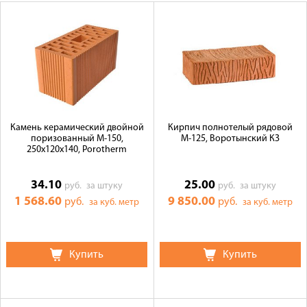
Оплата
Доставка
Сотрудничество
Галерея объектов
Контакты
Камень керамический двойной
Кирпич полнотелый рядовой
поризованный М-150,
М-125, Воротынский КЗ
250x120x140, Porotherm
34.10
25.00
руб.
за штуку
руб.
за штуку
1 568.60
9 850.00
руб.
руб.
за куб. метр
за куб. метр
Купить
Купить