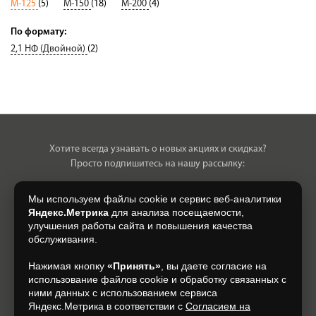
М-125
(5)
М-150
(18)
М-200
(4)
По формату:
2,1 НФ (Двойной)
(2)
Хотите всегда узнавать о новых акциях и скидках?
Просто подпишитесь на нашу рассылку:
Мы используем файлы cookie и сервис веб-аналитики
Яндекс.Метрика
для анализа посещаемости,
улучшения работы сайта и повышения качества
Нажимая на кнопку, я даю свое согласие на обработку моих
обслуживания.
персональных данных, на условиях и для целей, определенных в
Согласии на обработку персональных данных
.
Нажимая кнопку
«Принять»
, вы даете согласие на
использование файлов cookie и обработку связанных с
Подписаться
ними данных с использованием сервиса
Яндекс.Метрика в соответствии с
Согласием на