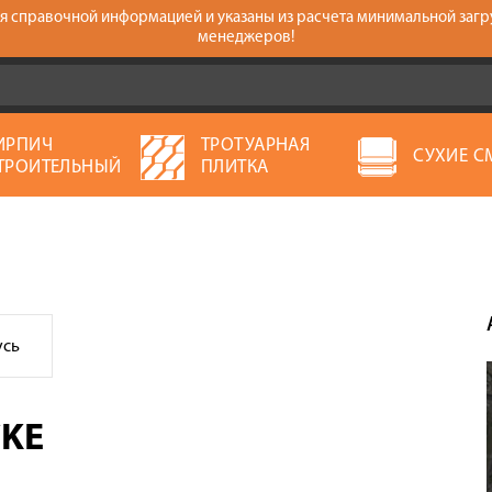
тся справочной информацией и указаны из расчета минимальной загр
менеджеров!
ИРПИЧ
ТРОТУАРНАЯ
СУХИЕ С
ТРОИТЕЛЬНЫЙ
ПЛИТКА
усь
CKE