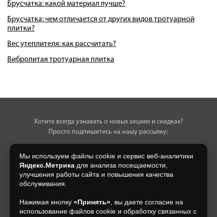
Брусчатка: какой материал лучше?
Брусчатка: чем отличается от других видов тротуарной
плитки?
Вес утеплителя: как рассчитать?
Вибролитая тротуарная плитка
Хотите всегда узнавать о новых акциях и скидках?
Просто подпишитесь на нашу рассылку:
Мы используем файлы cookie и сервис веб-аналитики
Яндекс.Метрика
для анализа посещаемости,
улучшения работы сайта и повышения качества
Нажимая на кнопку, я даю свое согласие на обработку моих
обслуживания.
персональных данных, на условиях и для целей, определенных в
Согласии на обработку персональных данных
.
Нажимая кнопку
«Принять»
, вы даете согласие на
использование файлов cookie и обработку связанных с
Подписаться