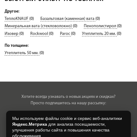
Другое:
ТеплоKNAUF
(0)
Базальтовая (каменная) вата
(0)
Минеральная вата (стекловолокно)
(0)
Пенополистирол
(0)
Изовер
(0)
Rockwool
(0)
Paroc
(0)
Утеплитель 20 мм.
(0)
По толщине:
Утеплитель 50 мм.
(0)
Хотите всегда узнавать о новых акциях и скидках?
Просто подпишитесь на нашу рассылку:
Мы используем файлы cookie и сервис веб-аналитики
Яндекс.Метрика
для анализа посещаемости,
улучшения работы сайта и повышения качества
Нажимая на кнопку, я даю свое согласие на обработку моих
обслуживания.
персональных данных, на условиях и для целей, определенных в