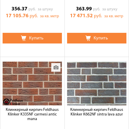
356.37
363.99
руб.
за штуку
руб.
за штуку
17 105.76
17 471.52
руб.
руб.
за кв. метр
за кв. метр
Купить
Купить
Клинкерный кирпич Feldhaus
Клинкерный кирпич Feldhaus
Klinker K335NF carmesi antic
Klinker K662NF sintra lava azur
mana