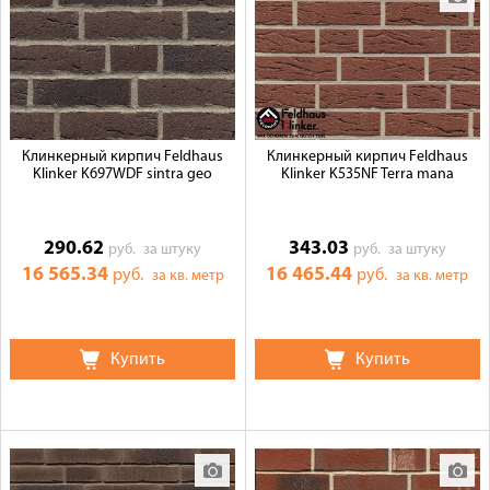
Клинкерный кирпич Feldhaus
Клинкерный кирпич Feldhaus
Klinker K697WDF sintra geo
Klinker K535NF Terra mana
290.62
343.03
руб.
за штуку
руб.
за штуку
16 565.34
16 465.44
руб.
руб.
за кв. метр
за кв. метр
Купить
Купить