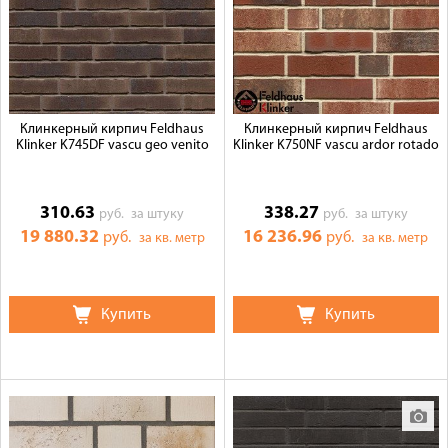
Клинкерный кирпич Feldhaus
Клинкерный кирпич Feldhaus
Klinker K745DF vascu geo venito
Klinker K750NF vascu ardor rotado
310.63
338.27
руб.
за штуку
руб.
за штуку
19 880.32
16 236.96
руб.
руб.
за кв. метр
за кв. метр
Купить
Купить