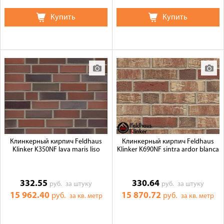
Купить
Купить
Клинкерный кирпич Feldhaus
Клинкерный кирпич Feldhaus
Klinker K350NF lava maris liso
Klinker K690NF sintra ardor blanca
332.55
330.64
руб.
за штуку
руб.
за штуку
15 962.40
15 870.72
руб.
руб.
за кв. метр
за кв. метр