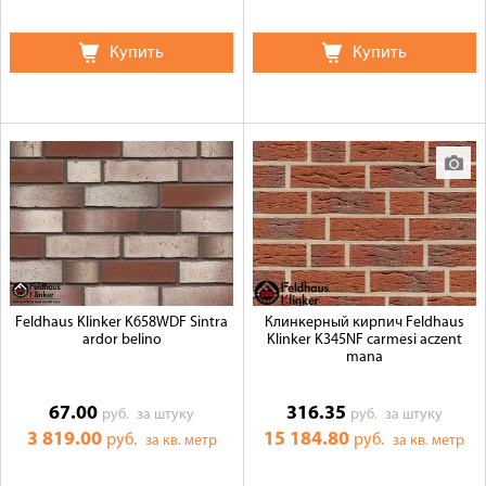
Купить
Купить
Feldhaus Klinker K658WDF Sintra
Клинкерный кирпич Feldhaus
ardor belino
Klinker K345NF carmesi aczent
mana
67.00
316.35
руб.
за штуку
руб.
за штуку
3 819.00
15 184.80
руб.
руб.
за кв. метр
за кв. метр