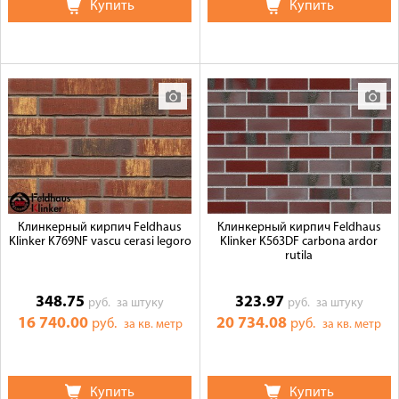
Купить
Купить
Клинкерный кирпич Feldhaus
Клинкерный кирпич Feldhaus
Klinker K769NF vascu cerasi legoro
Klinker K563DF carbona ardor
rutila
348.75
323.97
руб.
за штуку
руб.
за штуку
16 740.00
20 734.08
руб.
руб.
за кв. метр
за кв. метр
Купить
Купить