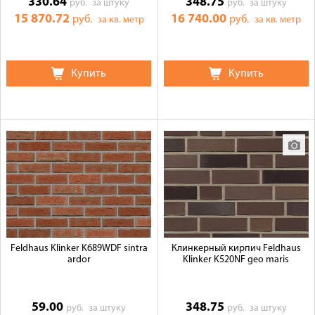
330.64
348.75
руб.
за штуку
руб.
за штуку
15 870.72
16 740.00
руб.
руб.
за кв. метр
за кв. метр
Купить
Купить
Feldhaus Klinker K689WDF sintra
Клинкерный кирпич Feldhaus
ardor
Klinker K520NF geo maris
59.00
348.75
руб.
за штуку
руб.
за штуку