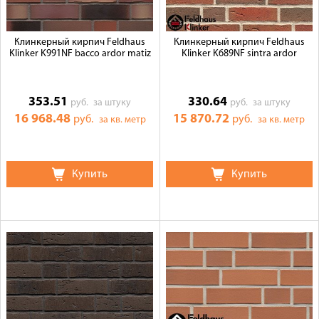
Клинкерный кирпич Feldhaus
Клинкерный кирпич Feldhaus
Klinker K991NF bacco ardor matiz
Klinker K689NF sintra ardor
353.51
330.64
руб.
за штуку
руб.
за штуку
16 968.48
15 870.72
руб.
руб.
за кв. метр
за кв. метр
Купить
Купить