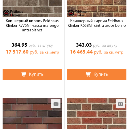
Клинкерный кирпич Feldhaus
Клинкерный кирпич Feldhaus
Klinker K775NF vascu marengo
Klinker K658NF sintra ardor belino
antrablanca
364.95
343.03
руб.
за штуку
руб.
за штуку
17 517.60
16 465.44
руб.
руб.
за кв. метр
за кв. метр
Купить
Купить