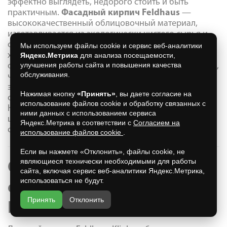
эффектно выглядеть, недорого стоить и быть
практичным.
Фасадный кирпич Feldhaus
—
высококачественный облицовочный материал,
изготавливается из экологически чистого сырья и
обладает лучшими эксплуатационными
Мы используем файлы cookie и сервис веб-аналитики
характеристиками. Технология изготовления
Яндекс.Метрика
для анализа посещаемости,
улучшения работы сайта и повышения качества
основана на вековых наработках в отрасли. Главное,
обслуживания.
чем должен обладать облицовочный материал —
это практичностью в использовании. Кирпич
Нажимая кнопку
«Принять»
, вы даете согласие на
облицовочный Feldhaus легко моется и долговечен.
использование файлов cookie и обработку связанных с
Наиболее подходящий кирпич для облицовки
ними данных с использованием сервиса
цокольного уровня дома или фасада —
Яндекс.Метрика в соответствии с
Согласием на
облицовочный кирпич Feldhaus.
использование файлов cookie
.
Если вы нажмете «Отклонить», файлы cookie, не
являющиеся технически необходимыми для работы
Особенности
сайта, включая сервис веб-аналитики Яндекс.Метрика,
использоваться не будут.
облицовочного кирпича
Принять
Отклонить
Feldhaus