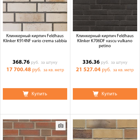
Клинкерный кирпич Feldhaus
Клинкерный кирпич Feldhaus
Klinker K914NF vario crema sabbia
Klinker K706DF vascu vulkano
petino
368.76
336.36
руб.
за штуку
руб.
за штуку
17 700.48
21 527.04
руб.
руб.
за кв. метр
за кв. метр
Купить
Купить