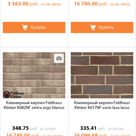
3 363.00
16 740.00
руб.
руб.
за кв. метр
за кв. метр
Купить
Купить
Клинкерный кирпич Feldhaus
Клинкерный кирпич Feldhaus
Klinker K682NF sintra argo blanco
Klinker K617NF vario lava lacus
348.75
335.41
руб.
за штуку
руб.
за штуку
16 740.00
16 099.68