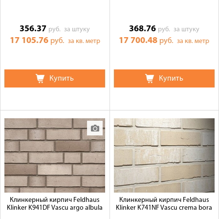
356.37
368.76
руб.
за штуку
руб.
за штуку
17 105.76
17 700.48
руб.
руб.
за кв. метр
за кв. метр
Купить
Купить
Клинкерный кирпич Feldhaus
Клинкерный кирпич Feldhaus
Klinker K941DF Vascu argo albula
Klinker K741NF Vascu crema bora