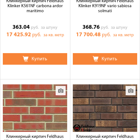
Клинкерный кирпич Feldhaus
Клинкерный кирпич Feldhaus
Klinker K561NF carbona ardor
Klinker K919NF vario sabiosa
maritimo
solmati
363.04
368.76
руб.
за штуку
руб.
за штуку
17 425.92
17 700.48
руб.
руб.
за кв. метр
за кв. метр
Купить
Купить
Клинкерный кирпич Feldhaus
Клинкерный кирпич Feldhaus