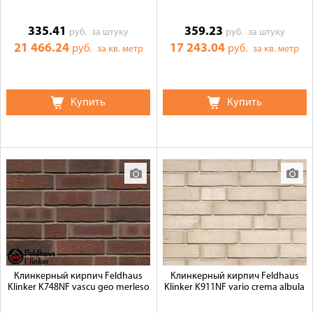
335.41
359.23
руб.
за штуку
руб.
за штуку
21 466.24
17 243.04
руб.
руб.
за кв. метр
за кв. метр
Купить
Купить
Клинкерный кирпич Feldhaus
Клинкерный кирпич Feldhaus
Klinker K748NF vascu geo merleso
Klinker K911NF vario crema albula