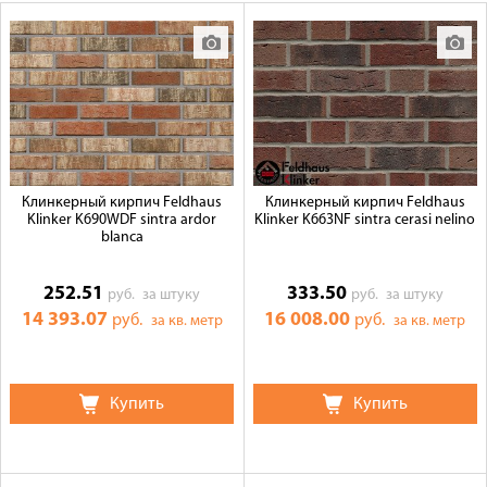
Оплата
Доставка
Сотрудничество
Галерея объектов
Контакты
Клинкерный кирпич Feldhaus
Клинкерный кирпич Feldhaus
Klinker K690WDF sintra ardor
Klinker K663NF sintra cerasi nelino
blanca
252.51
333.50
руб.
за штуку
руб.
за штуку
14 393.07
16 008.00
руб.
руб.
за кв. метр
за кв. метр
Купить
Купить