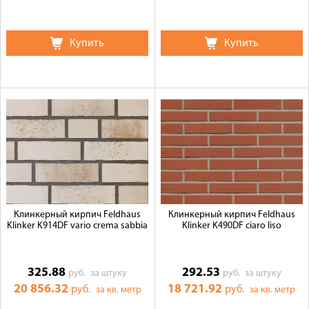
Купить
Купить
Клинкерный кирпич Feldhaus
Клинкерный кирпич Feldhaus
Klinker K914DF vario crema sabbia
Klinker K490DF ciaro liso
325.88
292.53
руб.
за штуку
руб.
за штуку
20 856.32
18 721.92
руб.
руб.
за кв. метр
за кв. метр