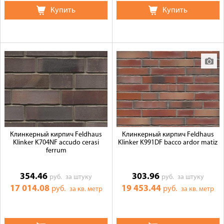
Купить
Купить
Клинкерный кирпич Feldhaus
Клинкерный кирпич Feldhaus
Klinker K704NF accudo cerasi
Klinker K991DF bacco ardor matiz
ferrum
354.46
303.96
руб.
за штуку
руб.
за штуку
17 014.08
19 453.44
руб.
руб.
за кв. метр
за кв. метр