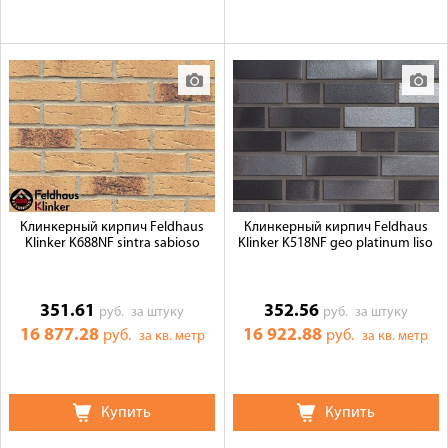
Клинкерный кирпич Feldhaus
Клинкерный кирпич Feldhaus
Klinker K688NF sintra sabioso
Klinker K518NF geo platinum liso
351.61
352.56
руб.
за штуку
руб.
за штуку
16 877.28
16 922.88
руб.
руб.
за кв. метр
за кв. метр
Купить
Купить