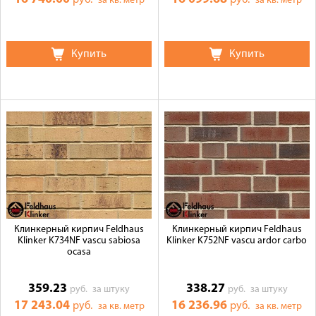
руб.
руб.
за кв. метр
за кв. метр
Купить
Купить
Клинкерный кирпич Feldhaus
Клинкерный кирпич Feldhaus
Klinker K734NF vascu sabiosa
Klinker K752NF vascu ardor carbo
ocasa
359.23
338.27
руб.
за штуку
руб.
за штуку
17 243.04
16 236.96
руб.
руб.
за кв. метр
за кв. метр