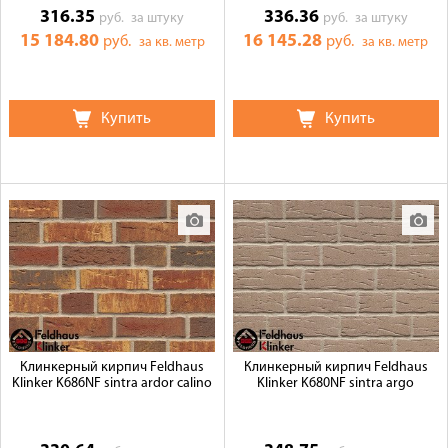
316.35
336.36
руб.
за штуку
руб.
за штуку
15 184.80
16 145.28
руб.
руб.
за кв. метр
за кв. метр
Купить
Купить
Клинкерный кирпич Feldhaus
Клинкерный кирпич Feldhaus
Klinker K686NF sintra ardor calino
Klinker K680NF sintra argo