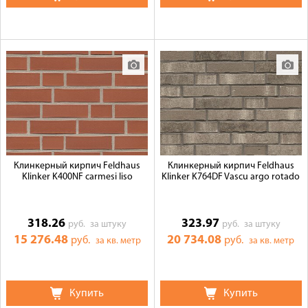
Клинкерный кирпич Feldhaus
Клинкерный кирпич Feldhaus
Klinker K400NF carmesi liso
Klinker K764DF Vascu argo rotado
318.26
323.97
руб.
за штуку
руб.
за штуку
15 276.48
20 734.08
руб.
руб.
за кв. метр
за кв. метр
Купить
Купить