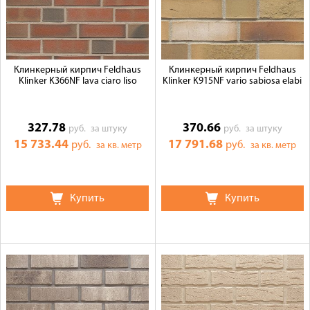
Клинкерный кирпич Feldhaus
Клинкерный кирпич Feldhaus
Klinker K366NF lava ciaro liso
Klinker K915NF vario sabiosa elabi
327.78
370.66
руб.
за штуку
руб.
за штуку
15 733.44
17 791.68
руб.
руб.
за кв. метр
за кв. метр
Купить
Купить