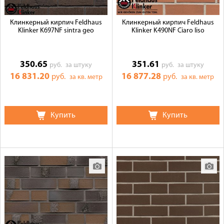
Клинкерный кирпич Feldhaus
Клинкерный кирпич Feldhaus
Klinker K697NF sintra geo
Klinker K490NF Ciaro liso
350.65
351.61
руб.
за штуку
руб.
за штуку
16 831.20
16 877.28
руб.
руб.
за кв. метр
за кв. метр
Купить
Купить