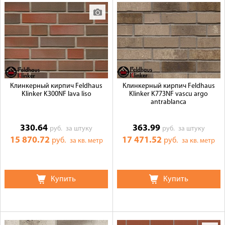
Клинкерный кирпич Feldhaus
Клинкерный кирпич Feldhaus
Klinker K300NF lava liso
Klinker K773NF vascu argo
antrablanca
330.64
363.99
руб.
за штуку
руб.
за штуку
15 870.72
17 471.52
руб.
руб.
за кв. метр
за кв. метр
Купить
Купить