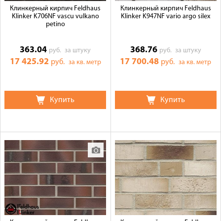
Клинкерный кирпич Feldhaus
Клинкерный кирпич Feldhaus
Klinker K706NF vascu vulkano
Klinker K947NF vario argo silex
petino
363.04
368.76
руб.
за штуку
руб.
за штуку
17 425.92
17 700.48
руб.
руб.
за кв. метр
за кв. метр
Купить
Купить