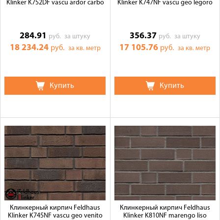
Klinker K752DF vascu ardor carbo
Klinker K747NF vascu geo legoro
284.91
356.37
руб.
за штуку
руб.
за штуку
18 234.24
17 105.76
руб.
руб.
за кв. метр
за кв. метр
Купить
Купить
Клинкерный кирпич Feldhaus
Клинкерный кирпич Feldhaus
Klinker K745NF vascu geo venito
Klinker K810NF marengo liso