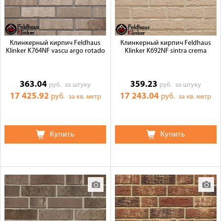
Клинкерный кирпич Feldhaus
Клинкерный кирпич Feldhaus
Klinker K764NF vascu argo rotado
Klinker K692NF sintra crema
363.04
359.23
руб.
за штуку
руб.
за штуку
17 425.92
17 243.04
руб.
руб.
за кв. метр
за кв. метр
Купить
Купить