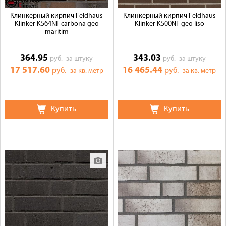
Клинкерный кирпич Feldhaus
Клинкерный кирпич Feldhaus
Klinker K564NF carbona geo
Klinker K500NF geo liso
maritim
364.95
343.03
руб.
за штуку
руб.
за штуку
17 517.60
16 465.44
руб.
руб.
за кв. метр
за кв. метр
Купить
Купить