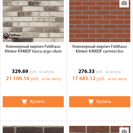
Клинкерный кирпич Feldhaus
Клинкерный кирпич Feldhaus
Klinker K948DF Vascu argo silum
Klinker K400DF carmesi liso
329.69
276.33
руб.
за штуку
руб.
за штуку
21 100.16
17 685.12
руб.
руб.
за кв. метр
за кв. метр
Купить
Купить