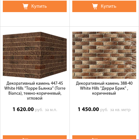
Купить
Купить
Декоративный камень 447-45
Декоративный камень 388-40
White Hills "Торре Бьянка" (Torre
White Hills "Дерри Брик" ,
Bianca), темно-коричневый,
коричневый
угловой
1 620.00
1 450.00
руб.
за м.п.
руб.
за кв. метр