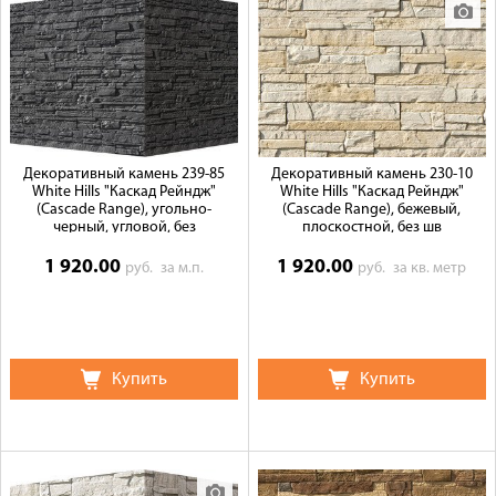
Декоративный камень 239-85
Декоративный камень 230-10
White Hills "Каскад Рейндж"
White Hills "Каскад Рейндж"
(Cascade Range), угольно-
(Cascade Range), бежевый,
черный, угловой, без
плоскостной, без шв
1 920.00
1 920.00
руб.
за м.п.
руб.
за кв. метр
Купить
Купить