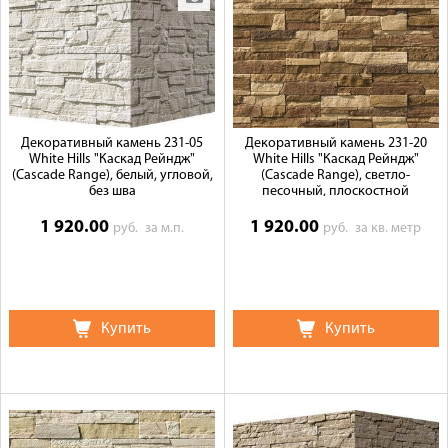
Декоративный камень 231-05
Декоративный камень 231-20
White Hills "Каскад Рейндж"
White Hills "Каскад Рейндж"
(Cascade Range), белый, угловой,
(Cascade Range), светло-
без шва
песочный, плоскостной
1 920.00
1 920.00
руб.
за м.п.
руб.
за кв. метр
Купить
Купить