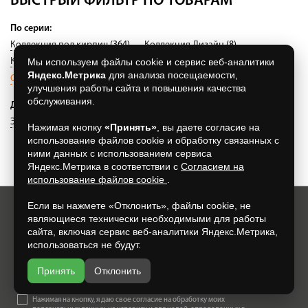
БЫСТРЫЙ ФИЛЬТР ПО ТОВАРАМ
По серии:
Коллекция под кирпич
(364)
Коллекция Дизайн
(8)
Мы используем файлы cookie и сервис веб-аналитики
Коллекция под плитку
(155)
Ригельная плитка
(15)
Яндекс.Метрика
для анализа посещаемости,
Специальная серия
(63)
улучшения работы сайта и повышения качества
обслуживания.
Другое:
Элементы декора
(0)
Нажимая кнопку
«Принять»
, вы даете согласие на
использование файлов cookie и обработку связанных с
ними данных с использованием сервиса
Яндекс.Метрика в соответствии с
Согласием на
использование файлов cookie
.
Если вы нажмете «Отклонить», файлы cookie, не
являющиеся технически необходимыми для работы
Хотите всегда узнавать о новых акциях и скидках?
сайта, включая сервис веб-аналитики Яндекс.Метрика,
Просто подпишитесь на нашу рассылку:
использоваться не будут.
Принять
Отклонить
Нажимая на кнопку, я даю свое согласие на обработку моих