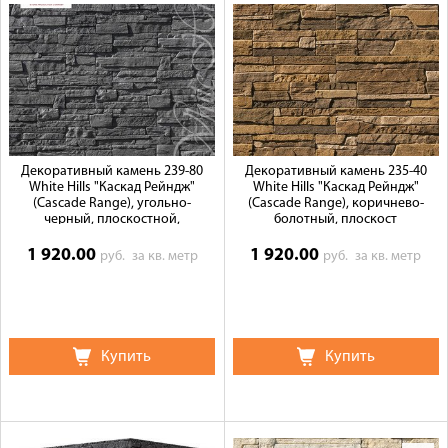
Декоративный камень 239-80
Декоративный камень 235-40
White Hills "Каскад Рейндж"
White Hills "Каскад Рейндж"
(Cascade Range), угольно-
(Cascade Range), коричнево-
черный, плоскостной,
болотный, плоскост
1 920.00
1 920.00
руб.
за кв. метр
руб.
за кв. метр
Купить
Купить