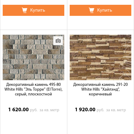
Купить
Купить
Декоративный камень 495-80
Декоративный камень 291-20
White Hills "Эль Торре" (El Torre),
White Hills "Хайлэнд",
серый, плоскостной
коричневый
1 620.00
1 920.00
руб.
за кв. метр
руб.
за кв. метр