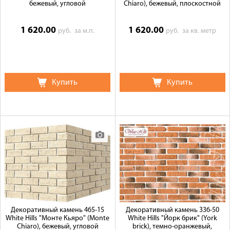
бежевый, угловой
Chiaro), бежевый, плоскостной
1 620.00
1 620.00
руб.
за м.п.
руб.
за кв. метр
Купить
Купить
Декоративный камень 465-15
Декоративный камень 336-50
White Hills "Монте Кьяро" (Monte
White Hills "Йорк брик" (York
Chiaro), бежевый, угловой
brick), темно-оранжевый,