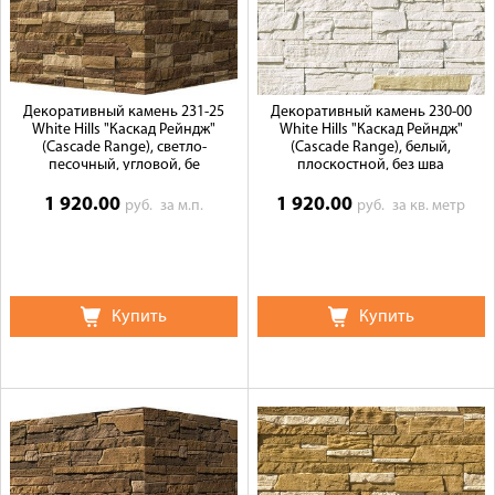
Декоративный камень 231-25
Декоративный камень 230-00
White Hills "Каскад Рейндж"
White Hills "Каскад Рейндж"
(Cascade Range), светло-
(Cascade Range), белый,
песочный, угловой, бе
плоскостной, без шва
1 920.00
1 920.00
руб.
за м.п.
руб.
за кв. метр
Купить
Купить