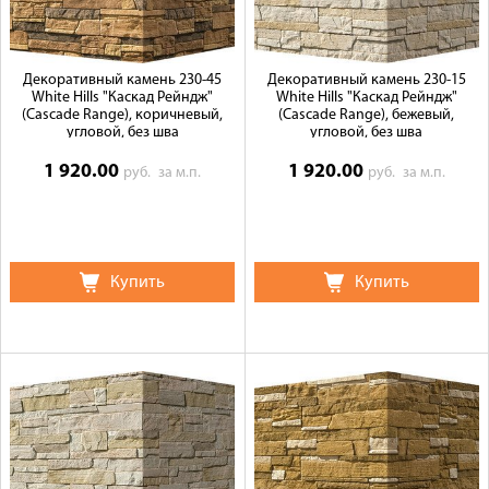
Декоративный камень 230-45
Декоративный камень 230-15
White Hills "Каскад Рейндж"
White Hills "Каскад Рейндж"
(Cascade Range), коричневый,
(Cascade Range), бежевый,
угловой, без шва
угловой, без шва
1 920.00
1 920.00
руб.
за м.п.
руб.
за м.п.
Купить
Купить