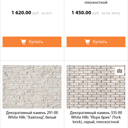
плоскостной
1 620.00
1 450.00
руб.
за м.п.
руб.
за кв. метр
Купить
Купить
Декоративный камень 291-00
Декоративный камень 335-00
White Hills "Хайлэнд", белый
White Hills "Йорк брик" (York
brick), серый, плоскостной