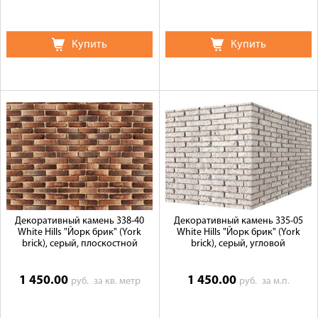
Купить
Купить
Декоративный камень 338-40
Декоративный камень 335-05
White Hills "Йорк брик" (York
White Hills "Йорк брик" (York
brick), серый, плоскостной
brick), серый, угловой
1 450.00
1 450.00
руб.
за кв. метр
руб.
за м.п.