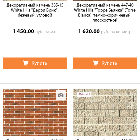
Декоративный камень 385-15
Декоративный камень 447-40
White Hills "Дерри Брик" ,
White Hills "Торре Бьянка" (Torre
бежевый, угловой
Bianca), темно-коричневый,
плоскостной
1 450.00
1 620.00
руб.
за м.п.
руб.
за кв. метр
Купить
Купить