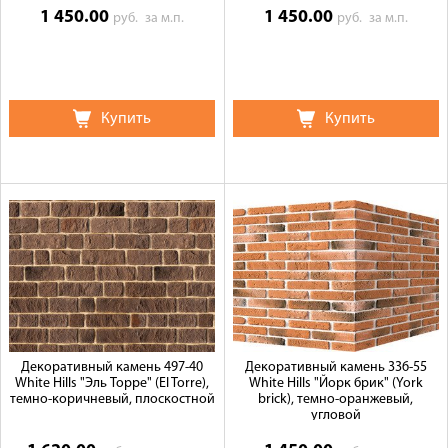
1 450.00
1 450.00
руб.
за м.п.
руб.
за м.п.
Купить
Купить
Декоративный камень 497-40
Декоративный камень 336-55
White Hills "Эль Торре" (El Torre),
White Hills "Йорк брик" (York
темно-коричневый, плоскостной
brick), темно-оранжевый,
угловой