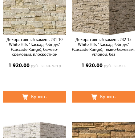
Декоративный камень 231-10
Декоративный камень 232-15
White Hills "Каскад Рейндж"
White Hills "Каскад Рейндж"
(Cascade Range), бежево-
(Cascade Range), темно-бежевый,
кремовый, плоскостной
угловой, без
1 920.00
1 920.00
руб.
за кв. метр
руб.
за м.п.
Купить
Купить