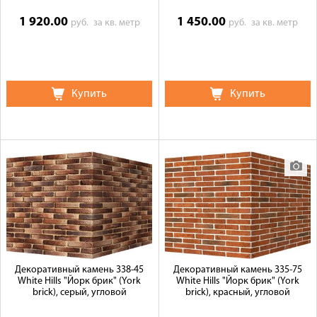
1 920.00
1 450.00
руб.
за кв. метр
руб.
за кв. метр
Купить
Купить
Декоративный камень 338-45
Декоративный камень 335-75
White Hills "Йорк брик" (York
White Hills "Йорк брик" (York
brick), серый, угловой
brick), красный, угловой