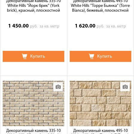
Декоративный камень 335-70
Декоративный камень 445-10
White Hills "Йорк брик" (York
White Hills "Торре Бьянка" (Torre
brick), красный, плоскостной
Bianca), бежевый, плоскостной
1 450.00
1 620.00
руб.
за кв. метр
руб.
за кв. метр
Купить
Купить
Декоративный камень 335-10
Декоративный камень 495-10