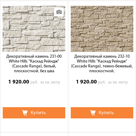
Оплата
Доставка
Сотрудничество
Галерея объектов
Контакты
Декоративный камень 231-00
Декоративный камень 232-10
White Hills "Каскад Рейндж"
White Hills "Каскад Рейндж"
(Cascade Range), белый,
(Cascade Range), темно-бежевый,
плоскостной, без шва
плоскостной,
1 920.00
1 920.00
руб.
за кв. метр
руб.
за кв. метр
Купить
Купить