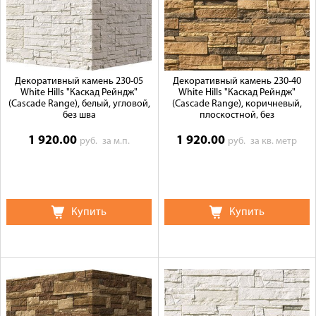
Декоративный камень 230-05
Декоративный камень 230-40
White Hills "Каскад Рейндж"
White Hills "Каскад Рейндж"
(Cascade Range), белый, угловой,
(Cascade Range), коричневый,
без шва
плоскостной, без
1 920.00
1 920.00
руб.
за м.п.
руб.
за кв. метр
Купить
Купить