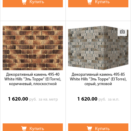
Купить
Купить
Декоративный камень 495-40
Декоративный камень 495-85
White Hills "Эль Торре" (El Torre),
White Hills "Эль Торре" (El Torre),
коричневый, плоскостной
серый, угловой
1 620.00
1 620.00
руб.
за кв. метр
руб.
за м.п.
Купить
Купить