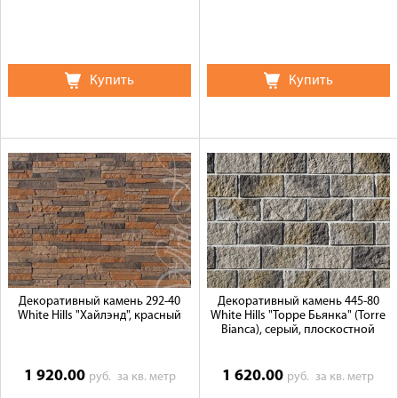
Купить
Купить
Декоративный камень 292-40
Декоративный камень 445-80
White Hills "Хайлэнд", красный
White Hills "Торре Бьянка" (Torre
Bianca), серый, плоскостной
1 920.00
1 620.00
руб.
за кв. метр
руб.
за кв. метр