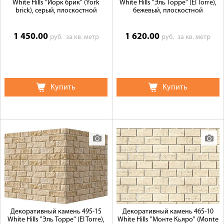
White Hills "Йорк брик" (York
White Hills "Эль Торре" (El Torre),
brick), серый, плоскостной
бежевый, плоскостной
1 450.00
1 620.00
руб.
за кв. метр
руб.
за кв. метр
Купить
Купить
Декоративный камень 495-15
Декоративный камень 465-10
White Hills "Эль Торре" (El Torre),
White Hills "Монте Кьяро" (Monte