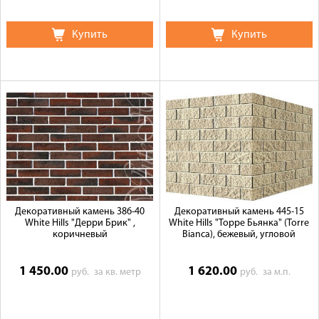
Купить
Купить
Декоративный камень 386-40
Декоративный камень 445-15
White Hills "Дерри Брик" ,
White Hills "Торре Бьянка" (Torre
коричневый
Bianca), бежевый, угловой
1 450.00
1 620.00
руб.
за кв. метр
руб.
за м.п.