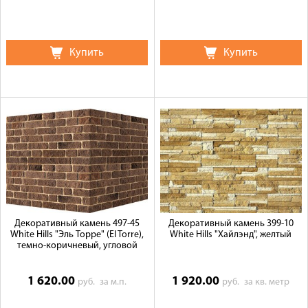
Купить
Купить
Декоративный камень 497-45
Декоративный камень 399-10
White Hills "Эль Торре" (El Torre),
White Hills "Хайлэнд", желтый
темно-коричневый, угловой
1 620.00
1 920.00
руб.
за м.п.
руб.
за кв. метр