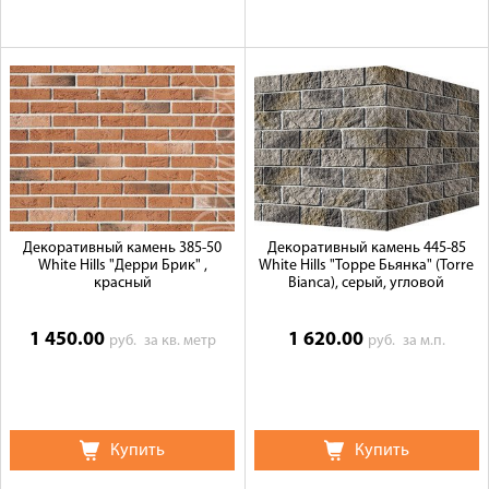
Декоративный камень 385-50
Декоративный камень 445-85
White Hills "Дерри Брик" ,
White Hills "Торре Бьянка" (Torre
красный
Bianca), серый, угловой
1 450.00
1 620.00
руб.
за кв. метр
руб.
за м.п.
Купить
Купить