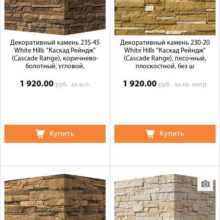
Декоративный камень 235-45
Декоративный камень 230-20
White Hills "Каскад Рейндж"
White Hills "Каскад Рейндж"
(Cascade Range), коричнево-
(Cascade Range), песочный,
болотный, угловой,
плоскостной, без ш
1 920.00
1 920.00
руб.
за м.п.
руб.
за кв. метр
Купить
Купить