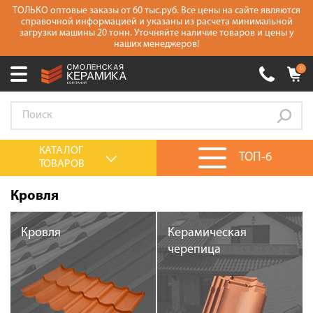
ТОЛЬКО оптовые заказы от 60 тыс.руб. Все цены на сайте являются
справочной информацией и указаны из расчета минимальной
загрузки машины 20 тонн. Уточняйте наличие товаров и цены у
наших менеджеров!
0
Ваш город:
Москва
+7 (930) 305-85-90
Выберите ваш город:
КАТАЛОГ
ТОП-6
ТОВАРОВ
0 товаров
на сумму
0.00
руб.
Смоленск
Брянск
Москва
Кровля
Акции
Кровля
Керамическая
О компании
черепица
Калькулятор
Сервис