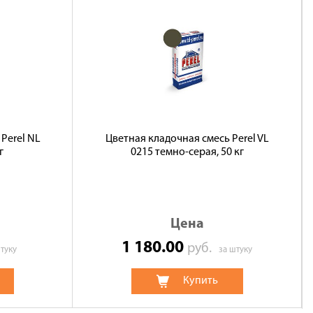
Perel NL
Цветная кладочная смесь Perel VL
г
0215 темно-серая, 50 кг
Цена
1 180.00
руб.
туку
за штуку
Купить