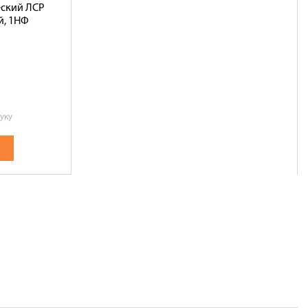
еский ЛСР
й, 1НФ
уку