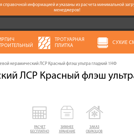
тся справочной информацией и указаны из расчета минимальной загр
менеджеров!
ИРПИЧ
ТРОТУАРНАЯ
СУХИЕ С
ТРОИТЕЛЬНЫЙ
ПЛИТКА
евой керамический ЛСР Красный флэш ультра гладкий 1НФ
кий ЛСР Красный флэш ультр
РАСЧЕТ
ЗИМНЕЕ
ЗАКАЗ
БЕСПЛАТНО
ХРАНЕНИЕ
ОБРАЗЦОВ