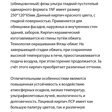
(облицовочный) флэш ультра гладкий пустотелый
одинарного формата 1NF имеет размер
250*120*65мм. Данный кирпич красного цвета, с
гладкой поверхностью. Применяется для
облицовки фасадов, наружных и внутренних стен
зданий, заборов. Кирпич керамический
изготавливается из глины путём обжига.
Технология окрашивания Флэш-обжиг. На
завершающей стадии обжига, при сохранении
высокой температуры в печи, приостанавливается
подача воздуха, при этом горение продолжается. За
счёт этого кирпич приобретает различные оттенки.
Отличительными особенностями являются
повышенная устойчивость к воздействию
атмосферных осадков, низких температур,
ультрафиолетовых лучей, экологичность и
долговечность. Лицевой кирпич ЛСР имеет как
большую палитру цветов, так и различную