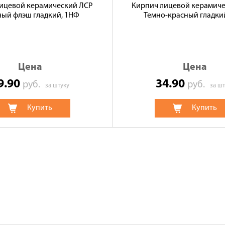
ицевой керамический ЛСР
Кирпич лицевой керамич
ный флэш гладкий, 1НФ
Темно-красный гладки
Цена
Цена
9.90
34.90
руб.
руб.
за штуку
за шт
Купить
Купить