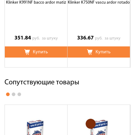
Klinker K991NF bacco ardor matiz
Klinker K750NF vascu ardor rotado
Kl
351.84
336.67
руб.
за штуку
руб.
за штуку
Купить
Купить
Сопутствующие товары