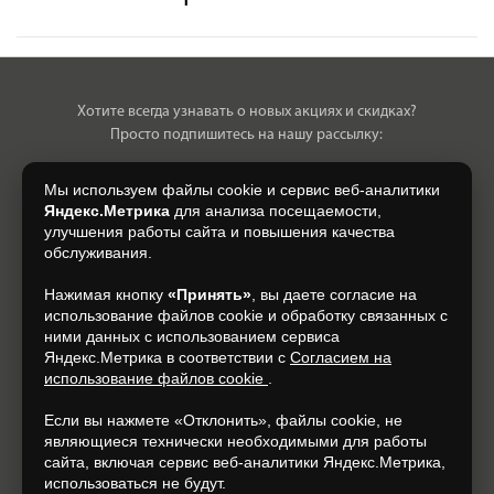
Хотите всегда узнавать о новых акциях и скидках?
Просто подпишитесь на нашу рассылку:
Мы используем файлы cookie и сервис веб-аналитики
Яндекс.Метрика
для анализа посещаемости,
улучшения работы сайта и повышения качества
Нажимая на кнопку, я даю свое согласие на обработку моих
обслуживания.
персональных данных, на условиях и для целей, определенных в
Согласии на обработку персональных данных
.
Нажимая кнопку
«Принять»
, вы даете согласие на
использование файлов cookie и обработку связанных с
Подписаться
ними данных с использованием сервиса
Яндекс.Метрика в соответствии с
Согласием на
использование файлов cookie
.
+7 (930) 305-85-90
Если вы нажмете «Отклонить», файлы cookie, не
являющиеся технически необходимыми для работы
сайта, включая сервис веб-аналитики Яндекс.Метрика,
использоваться не будут.