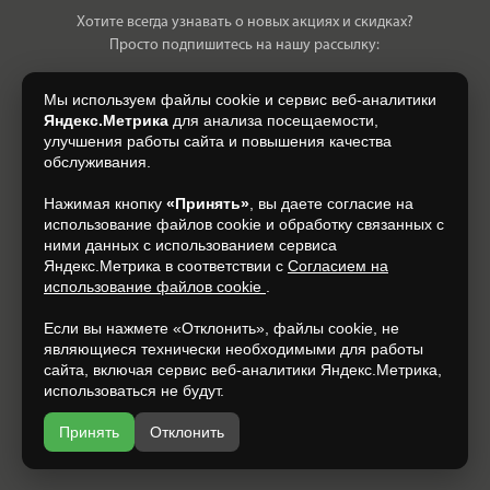
Хотите всегда узнавать о новых акциях и скидках?
Просто подпишитесь на нашу рассылку:
Мы используем файлы cookie и сервис веб-аналитики
Яндекс.Метрика
для анализа посещаемости,
улучшения работы сайта и повышения качества
Нажимая на кнопку, я даю свое согласие на обработку моих
обслуживания.
персональных данных, на условиях и для целей, определенных в
Согласии на обработку персональных данных
.
Нажимая кнопку
«Принять»
, вы даете согласие на
использование файлов cookie и обработку связанных с
Подписаться
ними данных с использованием сервиса
Яндекс.Метрика в соответствии с
Согласием на
использование файлов cookie
.
+7 (930) 305-85-90
Если вы нажмете «Отклонить», файлы cookie, не
являющиеся технически необходимыми для работы
сайта, включая сервис веб-аналитики Яндекс.Метрика,
использоваться не будут.
Принять
Отклонить
Разработка и продвижение —
espirestudio.ru