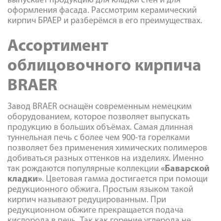
выпускает продукцию для кладки стен и для
оформления фасада. Рассмотрим керамический
кирпич БРАЕР и разберёмся в его преимуществах.
Ассортимент
облицовочного кирпича
BRAER
Завод BRAER оснащён современным немецким
оборудованием, которое позволяет выпускать
продукцию в больших объёмах. Самая длинная
туннельная печь с более чем 900-та горелками
позволяет без применения химических полимеров
добиваться разных оттенков на изделиях. Именно
так рождаются популярные коллекции
«Баварской
кладки»
. Цветовая гамма достигается при помощи
редукционного обжига. Простым языком такой
кирпич называют редуцированным. При
редукционном обжиге прекращается подача
кислорода в печь. Так как горение углерода не