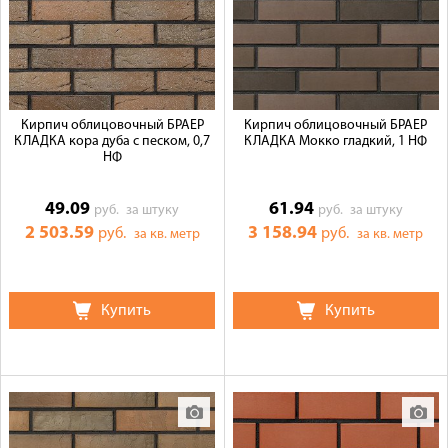
Кирпич облицовочный БРАЕР
Кирпич облицовочный БРАЕР
КЛАДКА кора дуба с песком, 0,7
КЛАДКА Мокко гладкий, 1 НФ
НФ
49.09
61.94
руб.
за штуку
руб.
за штуку
2 503.59
3 158.94
руб.
руб.
за кв. метр
за кв. метр
Купить
Купить