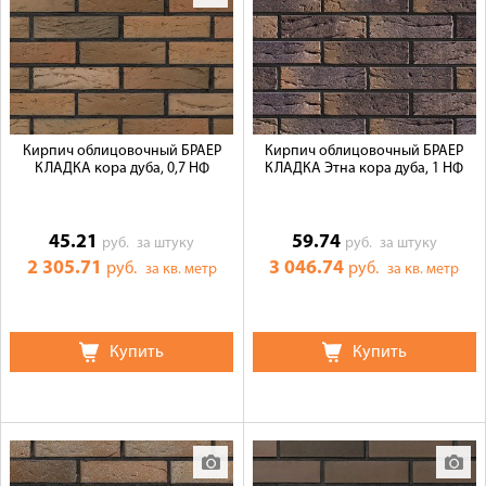
Кирпич облицовочный БРАЕР
Кирпич облицовочный БРАЕР
КЛАДКА кора дуба, 0,7 НФ
КЛАДКА Этна кора дуба, 1 НФ
45.21
59.74
руб.
за штуку
руб.
за штуку
2 305.71
3 046.74
руб.
руб.
за кв. метр
за кв. метр
Купить
Купить