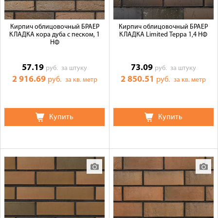
Кирпич облицовочный БРАЕР
Кирпич облицовочный БРАЕР
КЛАДКА кора дуба с песком, 1
КЛАДКА Limited Терра 1,4 НФ
НФ
57.19
73.09
руб.
за штуку
руб.
за штуку
2 916.69
2 850.51
руб.
руб.
за кв. метр
за кв. метр
Купить
Купить