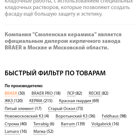
кладочные работы, с использованием специальных
кладочных растворов, которые позволяют создать
фасаду ещё большую защиту и эстетику.
Компания "Смоленская керамика" является
официальным дилером кирпичного завода
BRAER в Москве и Московской области.
БЫСТРЫЙ ФИЛЬТР ПО ТОВАРАМ
По производителю:
BRAER
(30)
BRAER PRO
(18)
ЛСР
(82)
RECKE
(82)
ЖКЗ
(120)
КЕРМА
(215)
Красная гвардия
(69)
Пятый элемент
(17)
Старый Оскол
(73)
Новомосковский КЗ
(4)
Воротынский КЗ
(36)
Feldhaus
(98)
Строма
(40)
Terrabig
(6)
Barrum
(139)
Volgabrick
(16)
Lamaro
(16)
Магма
(52)