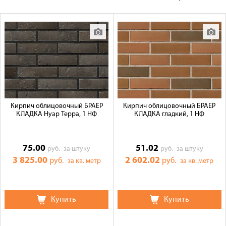
Оплата
Доставка
Сотрудничество
Галерея объектов
Контакты
Кирпич облицовочный БРАЕР
Кирпич облицовочный БРАЕР
КЛАДКА Нуар Терра, 1 НФ
КЛАДКА гладкий, 1 НФ
75.00
51.02
руб.
за штуку
руб.
за штуку
3 825.00
2 602.02
руб.
руб.
за кв. метр
за кв. метр
Купить
Купить