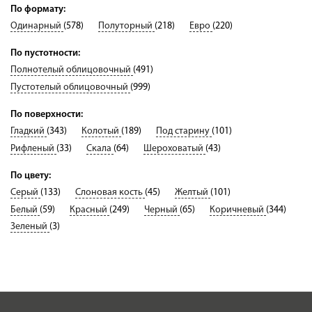
По формату:
Одинарный
(578)
Полуторный
(218)
Евро
(220)
По пустотности:
Полнотелый облицовочный
(491)
Пустотелый облицовочный
(999)
По поверхности:
Гладкий
(343)
Колотый
(189)
Под старину
(101)
Рифленый
(33)
Скала
(64)
Шероховатый
(43)
По цвету:
Серый
(133)
Слоновая кость
(45)
Желтый
(101)
Белый
(59)
Красный
(249)
Черный
(65)
Коричневый
(344)
Зеленый
(3)