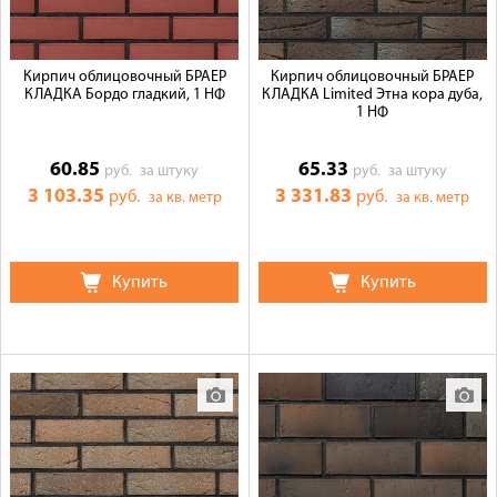
Кирпич облицовочный БРАЕР
Кирпич облицовочный БРАЕР
КЛАДКА Бордо гладкий, 1 НФ
КЛАДКА Limited Этна кора дуба,
1 НФ
60.85
65.33
руб.
за штуку
руб.
за штуку
3 103.35
3 331.83
руб.
руб.
за кв. метр
за кв. метр
Купить
Купить