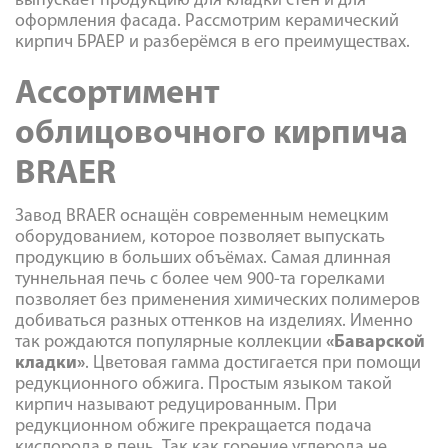
выпускает продукцию для кладки стен и для
оформления фасада. Рассмотрим керамический
кирпич БРАЕР и разберёмся в его преимуществах.
Ассортимент
облицовочного кирпича
BRAER
Завод BRAER оснащён современным немецким
оборудованием, которое позволяет выпускать
продукцию в больших объёмах. Самая длинная
туннельная печь с более чем 900-та горелками
позволяет без применения химических полимеров
добиваться разных оттенков на изделиях. Именно
так рождаются популярные коллекции
«Баварской
кладки»
. Цветовая гамма достигается при помощи
редукционного обжига. Простым языком такой
кирпич называют редуцированным. При
редукционном обжиге прекращается подача
кислорода в печь. Так как горение углерода не