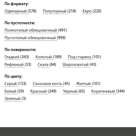
По формату:
Одинарный
(578)
Полуторный
(218)
Евро
(220)
По пустотности:
Полнотелый облицовочный
(491)
Пустотелый облицовочный
(999)
По поверхности:
Гладкий
(343)
Колотый
(189)
Под старину
(101)
Рифленый
(33)
Скала
(64)
Шероховатый
(43)
По цвету:
Серый
(133)
Слоновая кость
(45)
Желтый
(101)
Белый
(59)
Красный
(249)
Черный
(65)
Коричневый
(344)
Зеленый
(3)