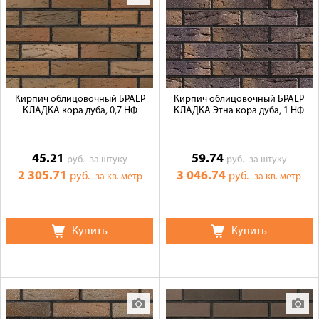
Кирпич облицовочный БРАЕР
Кирпич облицовочный БРАЕР
КЛАДКА кора дуба, 0,7 НФ
КЛАДКА Этна кора дуба, 1 НФ
45.21
59.74
руб.
за штуку
руб.
за штуку
2 305.71
3 046.74
руб.
руб.
за кв. метр
за кв. метр
Купить
Купить