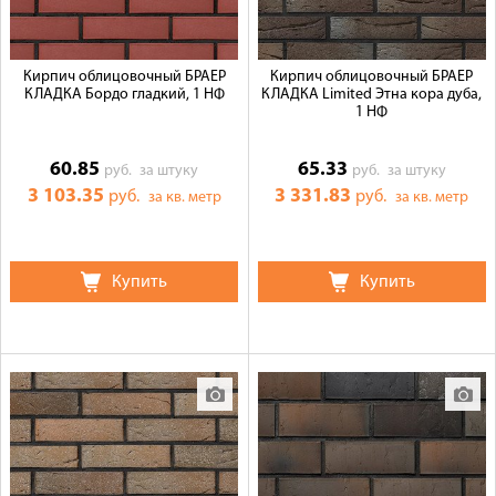
Кирпич облицовочный БРАЕР
Кирпич облицовочный БРАЕР
КЛАДКА Бордо гладкий, 1 НФ
КЛАДКА Limited Этна кора дуба,
1 НФ
60.85
65.33
руб.
за штуку
руб.
за штуку
3 103.35
3 331.83
руб.
руб.
за кв. метр
за кв. метр
Купить
Купить