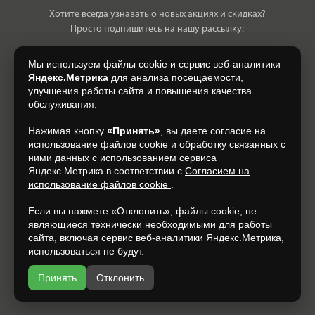
Хотите всегда узнавать о новых акциях и скидках?
Просто подпишитесь на нашу рассылку:
Мы используем файлы cookie и сервис веб-аналитики
Яндекс.Метрика
для анализа посещаемости,
улучшения работы сайта и повышения качества
Нажимая на кнопку, я даю свое согласие на обработку моих
обслуживания.
персональных данных, на условиях и для целей, определенных в
Согласии на обработку персональных данных
.
Нажимая кнопку
«Принять»
, вы даете согласие на
использование файлов cookie и обработку связанных с
Подписаться
ними данных с использованием сервиса
Яндекс.Метрика в соответствии с
Согласием на
использование файлов cookie
.
+7 (930) 305-85-90
Если вы нажмете «Отклонить», файлы cookie, не
являющиеся технически необходимыми для работы
сайта, включая сервис веб-аналитики Яндекс.Метрика,
использоваться не будут.
Принять
Отклонить
Разработка и продвижение —
espirestudio.ru