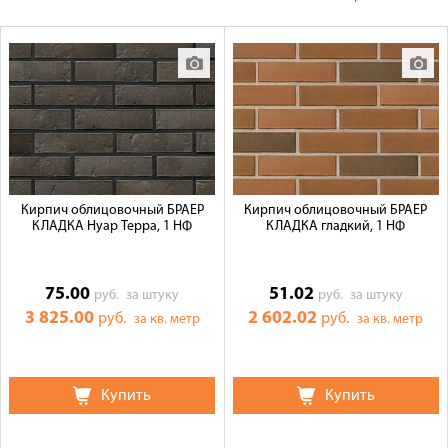
Оплата
Доставка
Сотрудничество
Галерея объектов
Контакты
Кирпич облицовочный БРАЕР
Кирпич облицовочный БРАЕР
КЛАДКА Нуар Терра, 1 НФ
КЛАДКА гладкий, 1 НФ
75.00
51.02
руб.
за штуку
руб.
за штуку
3 825.00
2 602.02
руб.
руб.
за кв. метр
за кв. метр
Купить
Купить