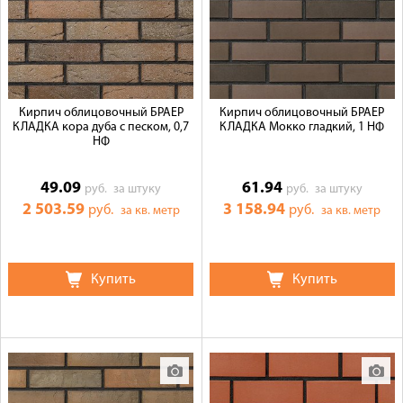
Кирпич облицовочный БРАЕР
Кирпич облицовочный БРАЕР
КЛАДКА кора дуба с песком, 0,7
КЛАДКА Мокко гладкий, 1 НФ
НФ
49.09
61.94
руб.
за штуку
руб.
за штуку
2 503.59
3 158.94
руб.
руб.
за кв. метр
за кв. метр
Купить
Купить