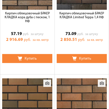
Кирпич облицовочный БРАЕР
Кирпич облицовочный БРАЕР
КЛАДКА кора дуба с песком, 1
КЛАДКА Limited Терра 1,4 НФ
НФ
57.19
73.09
руб.
за штуку
руб.
за штуку
2 916.69
2 850.51
руб.
руб.
за кв. метр
за кв. метр
Купить
Купить