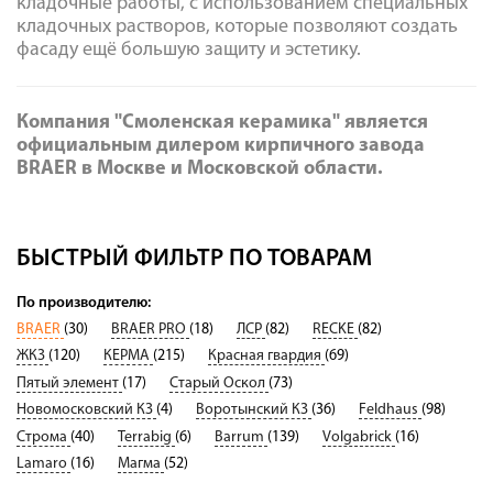
кладочные работы, с использованием специальных
кладочных растворов, которые позволяют создать
фасаду ещё большую защиту и эстетику.
Компания "Смоленская керамика" является
официальным дилером кирпичного завода
BRAER в Москве и Московской области.
БЫСТРЫЙ ФИЛЬТР ПО ТОВАРАМ
По производителю:
BRAER
(30)
BRAER PRO
(18)
ЛСР
(82)
RECKE
(82)
ЖКЗ
(120)
КЕРМА
(215)
Красная гвардия
(69)
Пятый элемент
(17)
Старый Оскол
(73)
Новомосковский КЗ
(4)
Воротынский КЗ
(36)
Feldhaus
(98)
Строма
(40)
Terrabig
(6)
Barrum
(139)
Volgabrick
(16)
Lamaro
(16)
Магма
(52)