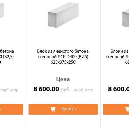
 бетона
Блок из ячеистого бетона
Блоки из
 (B2,5)
стеновой ЛСР D400 (B2,5)
стеновой ЛС
0
625х375х250
6
Цена
8 600.00
8 600.
руб.
за куб. метр
за куб. метр
ь
Купить