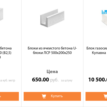
 бетона
Блоки из ячеистого бетона U-
Блок газосил
 (B2,5)
блоки ЛСР 500х200х250
Купавна 
0
Цена
650.00
10 500
руб.
за куб. метр
за штуку
ь
Купить