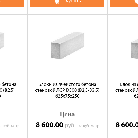
ь
Купить
о бетона
Блоки из ячеистого бетона
Блок из
 (B2,5)
стеновой ЛСР D500 (В2,5-B3,5)
стеновой Л
0
625х75х250
6
Цена
8 600.00
8 600.
руб.
за куб. метр
за куб. метр