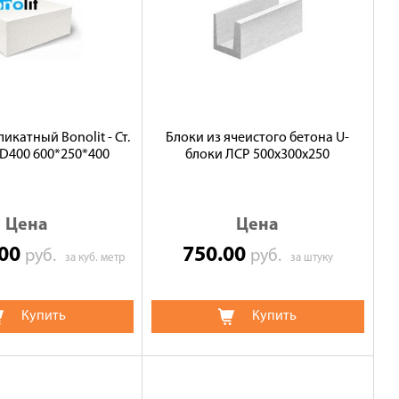
икатный Bonolit - Ст.
Блоки из ячеистого бетона U-
D400 600*250*400
блоки ЛСР 500х300х250
Цена
Цена
.00
750.00
руб.
руб.
за куб. метр
за штуку
Купить
Купить