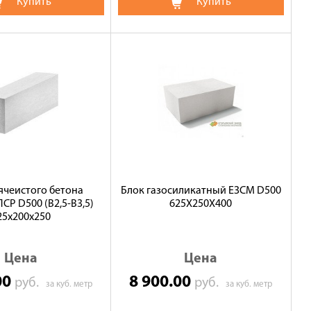
Купить
Купить
 ячеистого бетона
Блок газосиликатный ЕЗСМ D500
СР D500 (В2,5-B3,5)
625X250X400
25х200х250
Цена
Цена
00
8 900.00
руб.
руб.
за куб. метр
за куб. метр