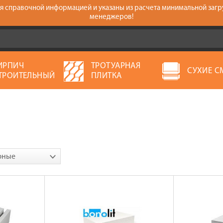
тся справочной информацией и указаны из расчета минимальной загр
менеджеров!
ИРПИЧ
ТРОТУАРНАЯ
СУХИЕ С
ТРОИТЕЛЬНЫЙ
ПЛИТКА
рные