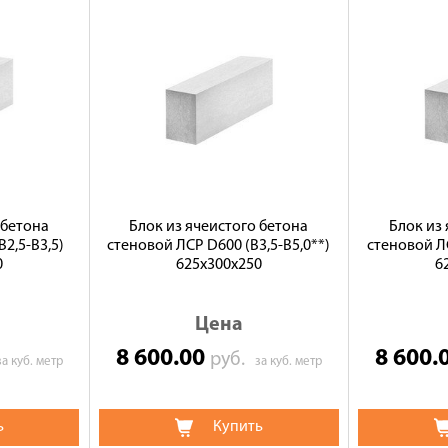
 бетона
Блок из ячеистого бетона
Блок из
2,5-B3,5)
стеновой ЛСР D600 (В3,5-B5,0**)
стеновой ЛС
0
625х300х250
6
Цена
8 600.00
8 600.
руб.
за куб. метр
за куб. метр
ь
Купить