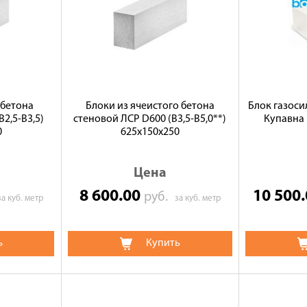
 бетона
Блоки из ячеистого бетона
Блок газосил
2,5-B3,5)
стеновой ЛСР D600 (В3,5-B5,0**)
Купавна 
0
625х150х250
Цена
8 600.00
10 500
руб.
за куб. метр
за куб. метр
ь
Купить