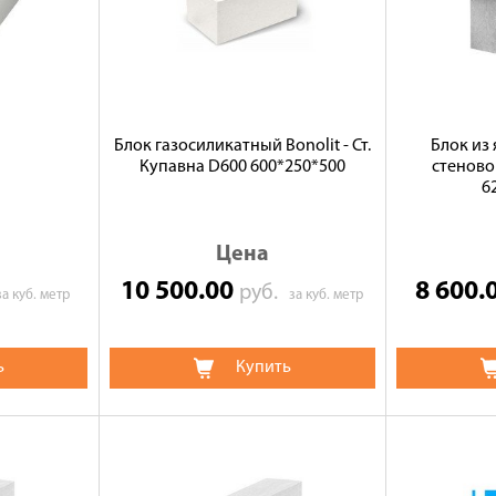
Блок газосиликатный Bonolit - Ст.
Блок из
Купавна D600 600*250*500
стеново
6
Цена
10 500.00
8 600.
руб.
за куб. метр
за куб. метр
ь
Купить