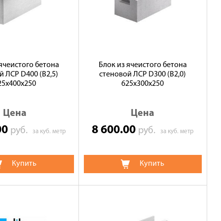
 ячеистого бетона
Блок из ячеистого бетона
й ЛСР D400 (B2,5)
стеновой ЛСР D300 (В2,0)
25х400х250
625х300х250
Цена
Цена
00
8 600.00
руб.
руб.
за куб. метр
за куб. метр
Купить
Купить