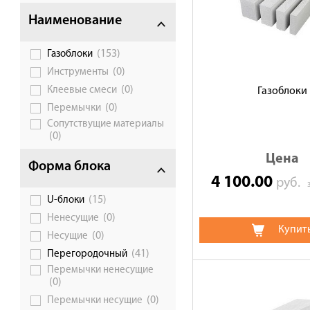
Доставка
Наименование
Сотрудничество
(153)
Газоблоки
Галерея объектов
(0)
Инструменты
Контакты
(0)
Клеевые смеси
Газоблоки
(0)
Перемычки
Сопутствущие материалы
(0)
Цена
Форма блока
4 100.00
руб.
(15)
U-блоки
(0)
Ненесущие
Купит
(0)
Несущие
(41)
Перегородочный
Перемычки ненесущие
(0)
(0)
Перемычки несущие