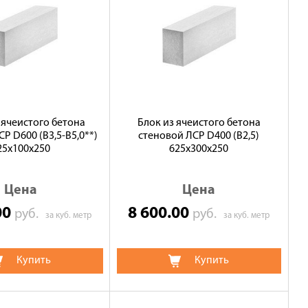
 ячеистого бетона
Блок из ячеистого бетона
Р D600 (В3,5-B5,0**)
стеновой ЛСР D400 (B2,5)
25х100х250
625х300х250
Цена
Цена
00
8 600.00
руб.
руб.
за куб. метр
за куб. метр
Купить
Купить