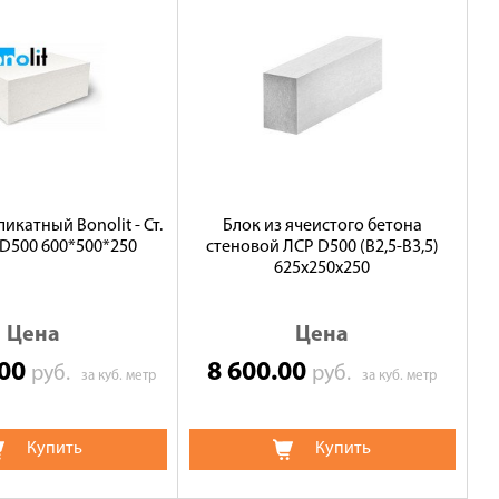
икатный Bonolit - Ст.
Блок из ячеистого бетона
D500 600*500*250
стеновой ЛСР D500 (В2,5-B3,5)
625х250х250
Цена
Цена
.00
8 600.00
руб.
руб.
за куб. метр
за куб. метр
Купить
Купить