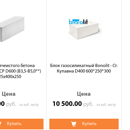
 ячеистого бетона
Блок газосиликатный Bonolit - Ст.
Р D600 (В3,5-B5,0**)
Купавна D400 600*250*300
25х400х250
Цена
Цена
00
10 500.00
руб.
руб.
за куб. метр
за куб. метр
Купить
Купить