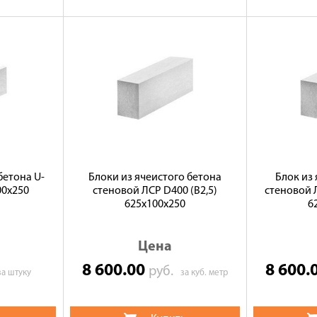
бетона U-
Блоки из ячеистого бетона
Блок из
00х250
стеновой ЛСР D400 (B2,5)
стеновой Л
625х100х250
6
Цена
8 600.00
8 600.
руб.
за штуку
за куб. метр