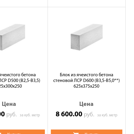
 ячеистого бетона
Блок из ячеистого бетона
СР D500 (В2,5-B3,5)
стеновой ЛСР D600 (В3,5-B5,0**)
25х300х250
625х375х250
Цена
Цена
00
8 600.00
руб.
руб.
за куб. метр
за куб. метр