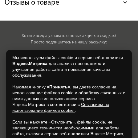
Отзывы о товаре
Хотите всегда узнавать о новых акциях и скидках?
Просто подпишитесь на нашу рассылку:
Мы используем файлы cookie и сервис веб-аналитики
Яндекс.Метрика
для анализа посещаемости,
улучшения работы сайта и повышения качества
Нажимая на кнопку, я даю свое согласие на обработку моих
обслуживания.
персональных данных, на условиях и для целей, определенных в
Согласии на обработку персональных данных
.
Нажимая кнопку
«Принять»
, вы даете согласие на
использование файлов cookie и обработку связанных с
Подписаться
ними данных с использованием сервиса
Яндекс.Метрика в соответствии с
Согласием на
использование файлов cookie
.
+7 (930) 305-85-90
Если вы нажмете «Отклонить», файлы cookie, не
являющиеся технически необходимыми для работы
сайта, включая сервис веб-аналитики Яндекс.Метрика,