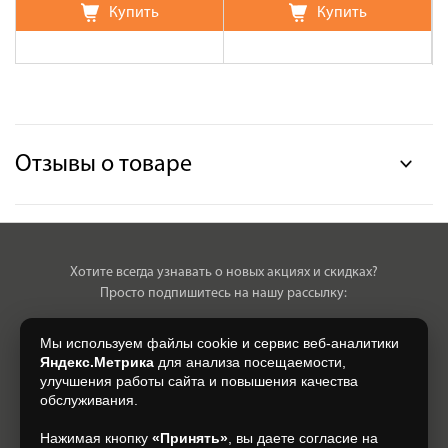
Купить
Купить
Отзывы о товаре
Хотите всегда узнавать о новых акциях и скидках?
Просто подпишитесь на нашу рассылку:
Мы используем файлы cookie и сервис веб-аналитики
Яндекс.Метрика
для анализа посещаемости,
улучшения работы сайта и повышения качества
Нажимая на кнопку, я даю свое согласие на обработку моих
обслуживания.
персональных данных, на условиях и для целей, определенных в
Согласии на обработку персональных данных
.
Нажимая кнопку
«Принять»
, вы даете согласие на