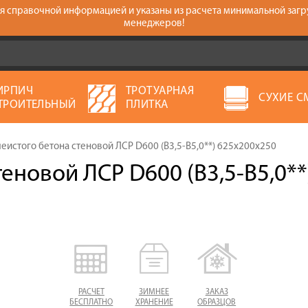
тся справочной информацией и указаны из расчета минимальной загр
менеджеров!
ИРПИЧ
ТРОТУАРНАЯ
СУХИЕ С
ТРОИТЕЛЬНЫЙ
ПЛИТКА
чеистого бетона стеновой ЛСР D600 (В3,5-B5,0**) 625х200х250
теновой ЛСР D600 (В3,5-B5,0**
РАСЧЕТ
ЗИМНЕЕ
ЗАКАЗ
БЕСПЛАТНО
ХРАНЕНИЕ
ОБРАЗЦОВ