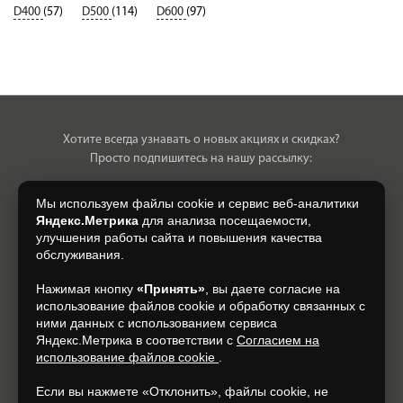
D400
(57)
D500
(114)
D600
(97)
Хотите всегда узнавать о новых акциях и скидках?
Просто подпишитесь на нашу рассылку:
Мы используем файлы cookie и сервис веб-аналитики
Яндекс.Метрика
для анализа посещаемости,
улучшения работы сайта и повышения качества
Нажимая на кнопку, я даю свое согласие на обработку моих
обслуживания.
персональных данных, на условиях и для целей, определенных в
Согласии на обработку персональных данных
.
Нажимая кнопку
«Принять»
, вы даете согласие на
использование файлов cookie и обработку связанных с
Подписаться
ними данных с использованием сервиса
Яндекс.Метрика в соответствии с
Согласием на
использование файлов cookie
.
+7 (930) 305-85-90
Если вы нажмете «Отклонить», файлы cookie, не