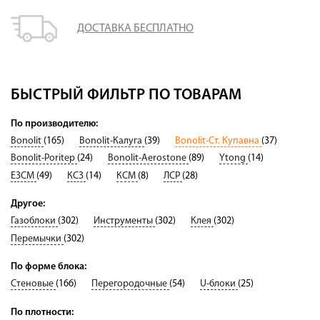
ДОСТАВКА БЕСПЛАТНО
БЫСТРЫЙ ФИЛЬТР ПО ТОВАРАМ
По производителю:
Bonolit
(165)
Bonolit-Калуга
(39)
Bonolit-Ст. Купавна
(37)
Bonolit-Poritep
(24)
Bonolit-Aerostone
(89)
Ytong
(14)
ЕЗСМ
(49)
КСЗ
(14)
КСМ
(8)
ЛСР
(28)
Другое:
Газоблоки
(302)
Инструменты
(302)
Клея
(302)
Перемычки
(302)
По форме блока:
Стеновые
(166)
Перегородочные
(54)
U-блоки
(25)
По плотности: