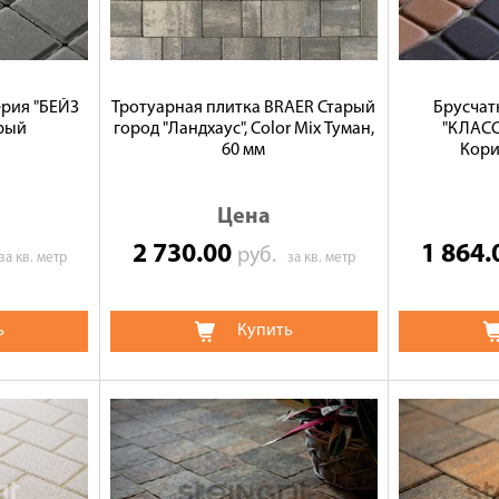
ерия "БЕЙЗ
Тротуарная плитка BRAER Старый
Брусчат
ерый
город "Ландхаус", Color Mix Туман,
"КЛАС
60 мм
Кори
Цена
2 730.00
1 864
руб.
за кв. метр
за кв. метр
ь
Купить