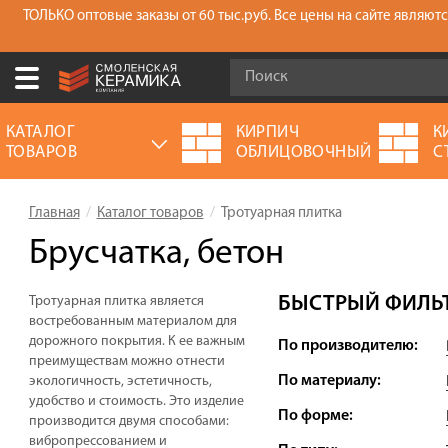
ТОЛЬКО оптовые заказы от 60 тыс.руб. Все цены на сайте являю
Ваш город:
Москва
КАТАЛОГ
КИРПИЧ
К
ТОВАРОВ
ОБЛИЦОВОЧНЫЙ
С
+7 (930) 305-85-90
Выберите ваш город:
Главная
Каталог товаров
Тротуарная плитка
0 товаров
на сумму
0.00
руб.
Смоленск
Брянск
Москва
Брусчатка, бетон
Акции
БЫСТРЫЙ ФИЛЬТ
Тротуарная плитка является
О компании
востребованным материалом для
дорожного покрытия. К ее важным
По производителю:
Калькулятор
преимуществам можно отнести
По материалу:
экологичность, эстетичность,
Сервис
удобство и стоимость. Это изделие
По форме:
производится двумя способами:
Оплата
вибропрессованием и