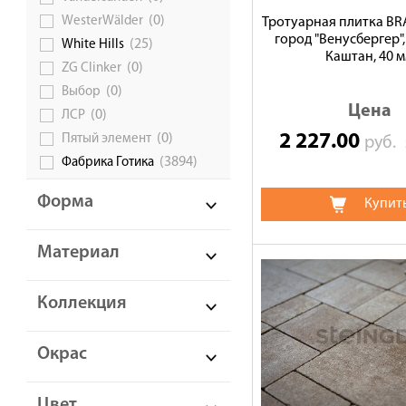
(0)
WesterWälder
Тротуарная плитка BR
город "Венусбергер",
(25)
White Hills
Каштан, 40 
(0)
ZG Сlinker
(0)
Выбор
Цена
(0)
ЛСР
2 227.00
(0)
Пятый элемент
руб.
(3894)
Фабрика Готика
Форма
Купит
Материал
Коллекция
Окрас
Цвет