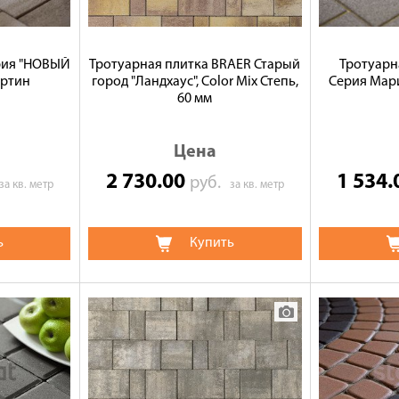
ерия "НОВЫЙ
Тротуарная плитка BRAER Старый
Тротуарн
ертин
город "Ландхаус", Color Mix Степь,
Серия Мари
60 мм
Цена
2 730.00
1 534
руб.
за кв. метр
за кв. метр
ь
Купить