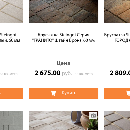
Steingot
Брусчатка Steingot Серия
Брусчатка S
ый, 60 мм
"ГРАНИТО" Штайн Бронз, 60 мм
ГОРОД 
Цена
2 675.00
2 809
руб.
за кв. метр
за кв. метр
ь
Купить