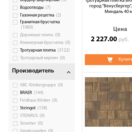
Бордюр шарнирный
Тротуарная плитка BR
город "Венусбергер",
(7)
Водоотводы
Миндаль 40 
(2)
Газонная решетка
Гранитная брусчатка
(1060)
Цена
(0)
Дорожные плиты
2 227.00
руб.
(0)
Клинкерная брусчатка
(3122)
Тротуарная плитка
(0)
Тротуарный кирпич
Купит
Производитель
(0)
ABC-Klinkergruppe
(144)
BRAER
(0)
Feldhaus Klinker
(158)
Steingot
(0)
STEINRUS
(0)
Stroeher
(0)
Vandersanden