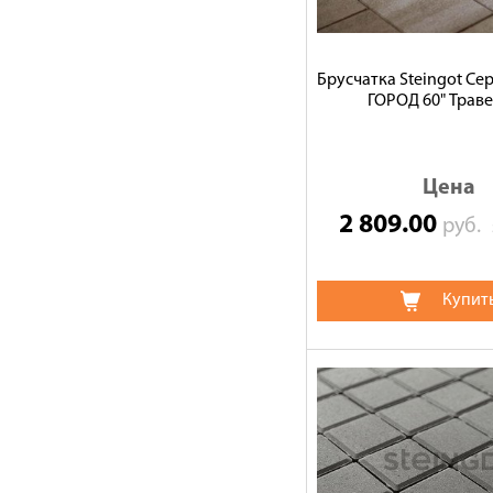
Брусчатка Steingot С
ГОРОД 60" Трав
Цена
2 809.00
руб.
Купит