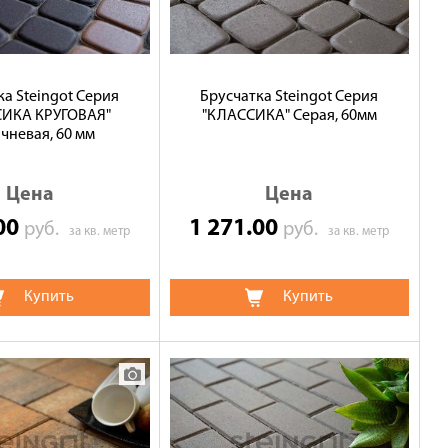
ка Steingot Серия
Брусчатка Steingot Серия
СИКА КРУГОВАЯ"
"КЛАССИКА" Серая, 60мм
чневая, 60 мм
Цена
Цена
.00
1 271.00
руб.
руб.
за кв. метр
за кв. метр
Купить
Купить