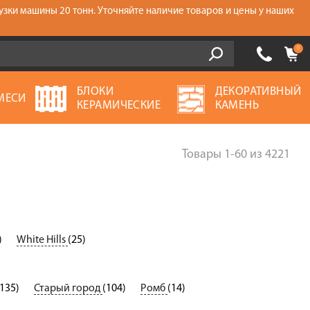
узки машины 20 тонн. Уточняйте наличие товаров и цены у наших
0
БЛОКИ
ДЕКОРАТИВНЫЙ
МЕСИ
КЕРАМИЧЕСКИЕ
КАМЕНЬ
Товары
1-60
из
4221
)
White Hills
(25)
(135)
Старый город
(104)
Ромб
(14)