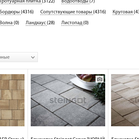
Тротуарная плитка
(3122)
Водоотводы
(7)
Бордюры
(4316)
Сопутствующие товары
(4316)
Круговая
(4
Волна
(0)
Ландхаус
(28)
Листопад
(0)
рные