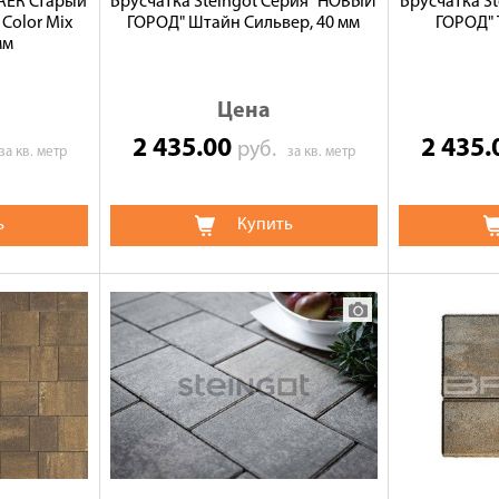
AER Старый
Брусчатка Steingot Серия "НОВЫЙ
Брусчатка S
 Color Mix
ГОРОД" Штайн Сильвер, 40 мм
ГОРОД" 
мм
Цена
2 435.00
2 435
руб.
за кв. метр
за кв. метр
ь
Купить