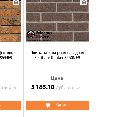
фасадная
Плитка клинкерная фасадная
R286NF9
Feldhaus Klinker R550NF9
Цена
5 185.10
руб.
за кв. метр
за кв. метр
ь
Купить