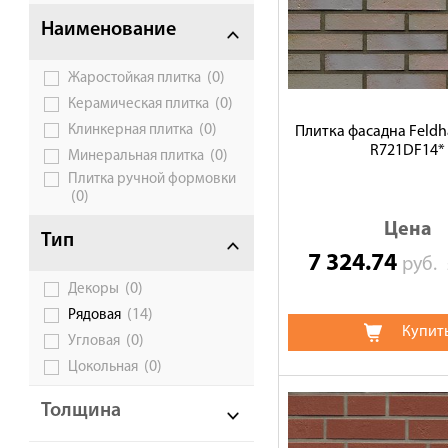
Доставка
Наименование
Сотрудничество
(0)
Жаростойкая плитка
Галерея объектов
(0)
Керамическая плитка
Контакты
(0)
Клинкерная плитка
Плитка фасадна Feldha
R721DF14*
(0)
Минеральная плитка
Плитка ручной формовки
(0)
Цена
Тип
7 324.74
руб.
(0)
Декоры
(14)
Рядовая
Купит
(0)
Угловая
(0)
Цокольная
Толщина