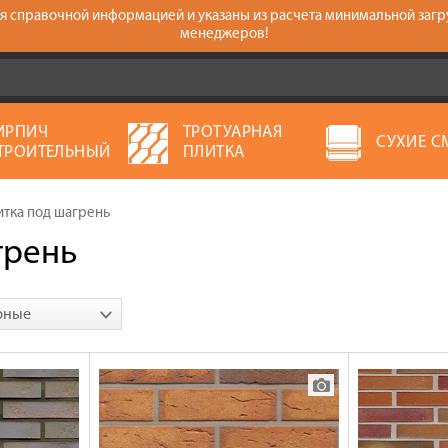
тся справочной информацией и указаны из расчета минимальной загр
менеджеров!
ИРПИЧ
ТРОТУАРНАЯ
СУХИЕ С
ТРОИТЕЛЬНЫЙ
ПЛИТКА
итка под шагрень
грень
рные