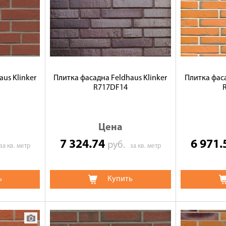
us Klinker
Плитка фасадна Feldhaus Klinker
Плитка фаса
R717DF14
Цена
7 324.74
6 971
руб.
за кв. метр
за кв. метр
ь
Купить