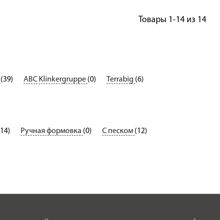
Товары
1-14
из
14
c
(39)
ABC Klinkergruppe
(0)
Terrabig
(6)
(14)
Ручная формовка
(0)
С песком
(12)