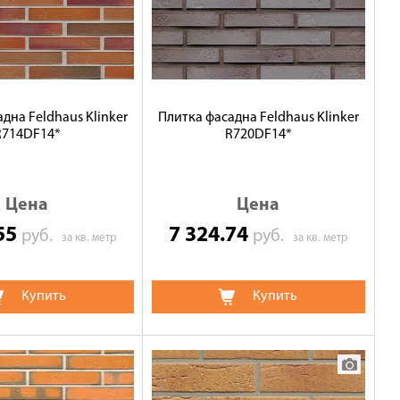
дна Feldhaus Klinker
Плитка фасадна Feldhaus Klinker
R714DF14*
R720DF14*
Цена
Цена
.55
7 324.74
руб.
руб.
за кв. метр
за кв. метр
Купить
Купить