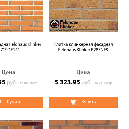
дна Feldhaus Klinker
Плитка клинкерная фасадная
R719DF14*
Feldhaus Klinker R287NF9
Цена
Цена
.55
5 323.95
руб.
руб.
за кв. метр
за кв. метр
Купить
Купить