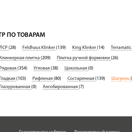
Р ПО ТОВАРАМ
ЛСР
(28)
Feldhaus Klinker
(139)
King Klinker
(14)
Terramati
Клинкерная плитка
(209)
Плитка ручной формовки
(26)
Рядовая
(354)
Угловая
(38)
Цокольная
(0)
Гладкая
(103)
Рифленая
(80)
Состаренная
(139)
Шагрень
Глазурованная
(0)
Ангобированная
(7)