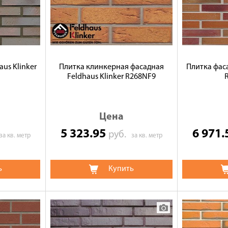
us Klinker
Плитка клинкерная фасадная
Плитка фаса
Feldhaus Klinker R268NF9
Цена
5 323.95
6 971
руб.
за кв. метр
за кв. метр
ь
Купить