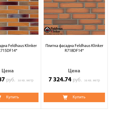
дна Feldhaus Klinker
Плитка фасадна Feldhaus Klinker
R715DF14*
R718DF14*
Цена
Цена
.87
7 324.74
руб.
руб.
за кв. метр
за кв. метр
Купить
Купить