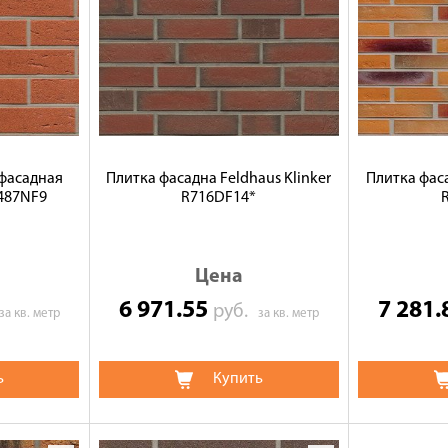
фасадная
Плитка фасадна Feldhaus Klinker
Плитка фаса
R487NF9
R716DF14*
Цена
6 971.55
7 281
руб.
за кв. метр
за кв. метр
ь
Купить