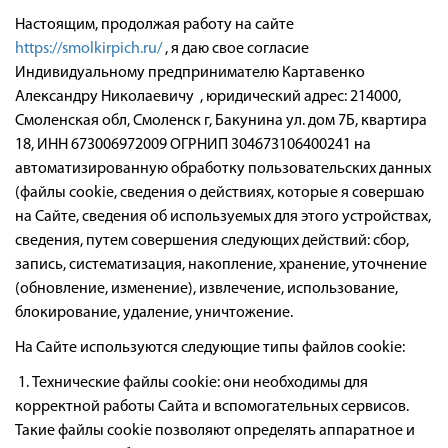
Оплата
Настоящим, продолжая работу на сайте
Доставка
https://smolkirpich.ru/
, я даю свое согласие
Индивидуальному предпринимателю Картавенко
Сотрудничество
Александру Николаевичу , юридический адрес: 214000,
Галерея объектов
Смоленская обл, Смоленск г, Бакунина ул. дом 7Б, квартира
18, ИНН 673006972009 ОГРНИП 304673106400241 на
Контакты
автоматизированную обработку пользовательских данных
(файлы cookie, сведения о действиях, которые я совершаю
на Сайте, сведения об используемых для этого устройствах,
сведения, путем совершения следующих действий: сбор,
запись, систематизация, накопление, хранение, уточнение
(обновление, изменение), извлечение, использование,
блокирование, удаление, уничтожение.
На Сайте используются следующие типы файлов cookie:
1. Технические файлы cookie: они необходимы для
корректной работы Сайта и вспомогательных сервисов.
Такие файлы cookie позволяют определять аппаратное и