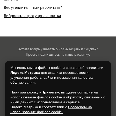
Вес утеплителя: как рассчитать?
Вибролитая тротуарная плитка
Хотите всегда узнавать о новых акциях и скидках?
Просто подпишитесь на нашу рассылку:
Мы используем файлы cookie и сервис веб-аналитики
Яндекс.Метрика
для анализа посещаемости,
улучшения работы сайта и повышения качества
Нажимая на кнопку, я даю свое согласие на обработку моих
обслуживания.
персональных данных, на условиях и для целей, определенных в
Согласии на обработку персональных данных
.
Нажимая кнопку
«Принять»
, вы даете согласие на
использование файлов cookie и обработку связанных с
Подписаться
ними данных с использованием сервиса
Яндекс.Метрика в соответствии с
Согласием на
использование файлов cookie
.
+7 (930) 305-85-90