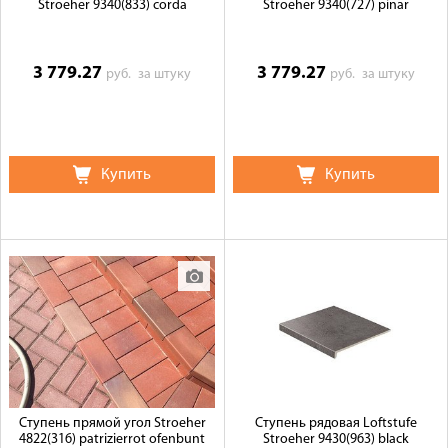
Stroeher 9340(833) corda
Stroeher 9340(727) pinar
3 779.27
3 779.27
руб.
за штуку
руб.
за штуку
Купить
Купить
Ступень прямой угол Stroeher
Ступень рядовая Loftstufe
4822(316) patrizierrot ofenbunt
Stroeher 9430(963) black