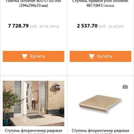
Плитка Stroeher 8031(710) crio
Ступень прямой угол Stroeher
(294х294х10 мм)
4817(841) rosso
7 728.79
2 537.70
руб.
за кв. метр
руб.
за штуку
Купить
Купить
Ступень флорентинер рядовая
Ступень флорентинер рядовая