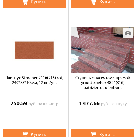
Купить
Купить
Плинтус Stroeher 2116(215) rot,
Ступень с насечками прямой
240*73*10 мм, 12 шт./уп.
угол Stroeher 4824(316)
patrizierrot ofenbunt
750.59
1 477.66
руб.
за кв. метр
руб.
за штуку
Купить
Купить