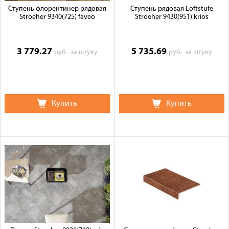
Ступень флорентинер рядовая
Ступень рядовая Loftstufe
Stroeher 9340(725) faveo
Stroeher 9430(951) krios
3 779.27
5 735.69
руб.
за штуку
руб.
за штуку
Купить
Купить