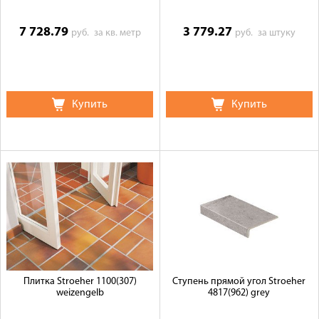
7 728.79
3 779.27
руб.
за кв. метр
руб.
за штуку
Купить
Купить
Плитка Stroeher 1100(307)
Ступень прямой угол Stroeher
weizengelb
4817(962) grey