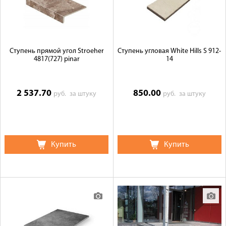
Ступень прямой угол Stroeher
Ступень угловая White Hills S 912-
4817(727) pinar
14
2 537.70
850.00
руб.
за штуку
руб.
за штуку
Купить
Купить