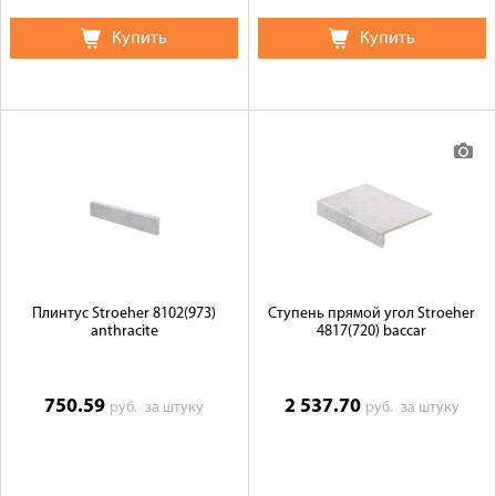
Купить
Купить
Плинтус Stroeher 8102(973)
Ступень прямой угол Stroeher
anthracite
4817(720) baccar
750.59
2 537.70
руб.
за штуку
руб.
за штуку