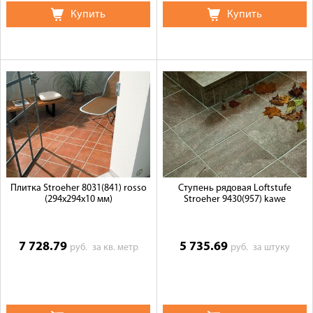
Купить
Купить
Плитка Stroeher 8031(841) rosso
Ступень рядовая Loftstufe
(294х294х10 мм)
Stroeher 9430(957) kawe
7 728.79
5 735.69
руб.
за кв. метр
руб.
за штуку