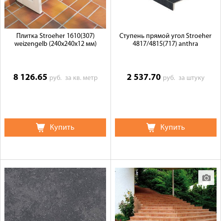
Плитка Stroeher 1610(307)
Ступень прямой угол Stroeher
weizengelb (240х240х12 мм)
4817/4815(717) anthra
8 126.65
2 537.70
руб.
за кв. метр
руб.
за штуку
Купить
Купить