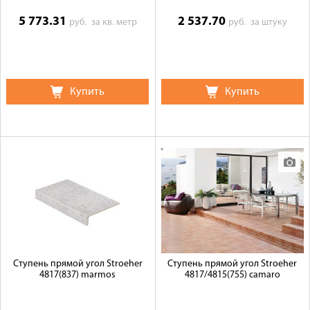
5 773.31
2 537.70
руб.
за кв. метр
руб.
за штуку
Купить
Купить
Ступень прямой угол Stroeher
Ступень прямой угол Stroeher
4817(837) marmos
4817/4815(755) camaro