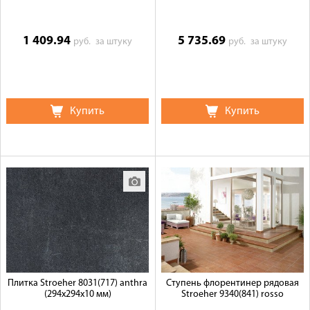
1 409.94
5 735.69
руб.
за штуку
руб.
за штуку
Купить
Купить
Плитка Stroeher 8031(717) anthra
Ступень флорентинер рядовая
(294х294х10 мм)
Stroeher 9340(841) rosso