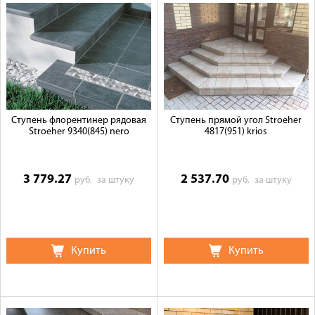
Ступень флорентинер рядовая
Ступень прямой угол Stroeher
Stroeher 9340(845) nero
4817(951) krios
3 779.27
2 537.70
руб.
за штуку
руб.
за штуку
Купить
Купить