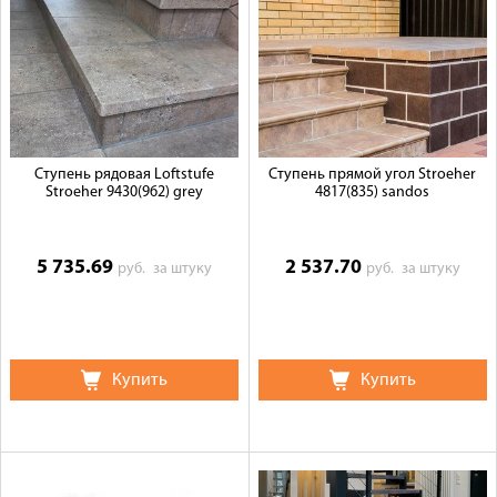
Ступень рядовая Loftstufe
Ступень прямой угол Stroeher
Stroeher 9430(962) grey
4817(835) sandos
5 735.69
2 537.70
руб.
за штуку
руб.
за штуку
Купить
Купить