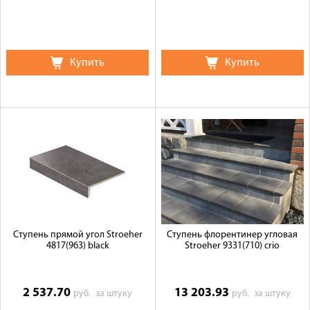
Купить
Купить
Ступень прямой угол Stroeher
Ступень флорентинер угловая
4817(963) black
Stroeher 9331(710) crio
2 537.70
13 203.93
руб.
за штуку
руб.
за штуку