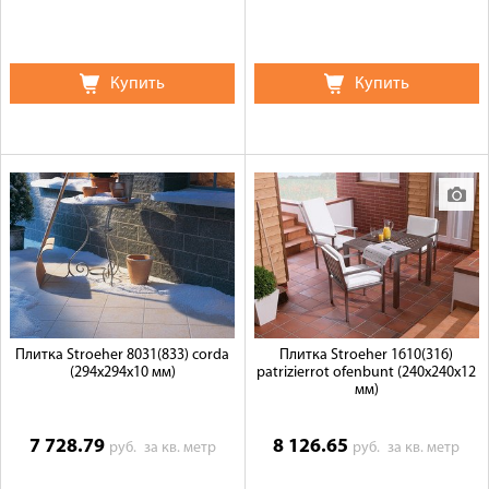
Купить
Купить
Плитка Stroeher 8031(833) corda
Плитка Stroeher 1610(316)
(294х294х10 мм)
patrizierrot ofenbunt (240х240х12
мм)
7 728.79
8 126.65
руб.
за кв. метр
руб.
за кв. метр