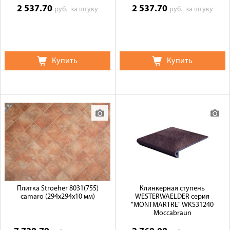
2 537.70
2 537.70
руб.
за штуку
руб.
за штуку
Купить
Купить
Плитка Stroeher 8031(755)
Клинкерная ступень
camaro (294х294х10 мм)
WESTERWAELDER серия
"MONTMARTRE" WKS31240
Moccabraun