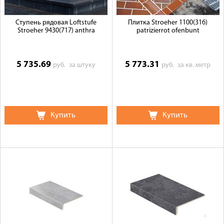
Ступень рядовая Loftstufe
Плитка Stroeher 1100(316)
Stroeher 9430(717) anthra
patrizierrot ofenbunt
5 735.69
5 773.31
руб.
за штуку
руб.
за кв. метр
Купить
Купить