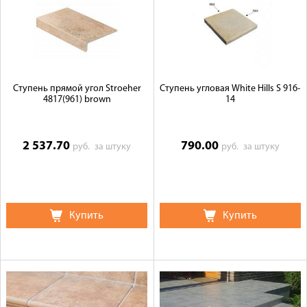
Ступень прямой угол Stroeher
Ступень угловая White Hills S 916-
4817(961) brown
14
2 537.70
790.00
руб.
за штуку
руб.
за штуку
Купить
Купить