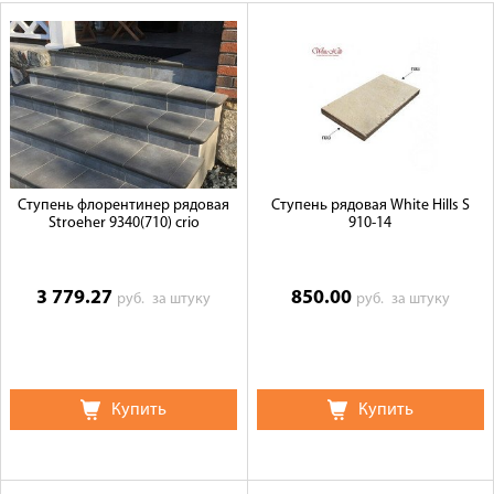
Оплата
Доставка
Сотрудничество
Галерея объектов
Контакты
Ступень флорентинер рядовая
Ступень рядовая White Hills S
Stroeher 9340(710) crio
910-14
3 779.27
850.00
руб.
за штуку
руб.
за штуку
Купить
Купить