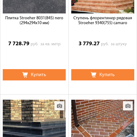
Плитка Stroeher 8031(845) nero
Ступень флорентинер рядовая
(294х294х10 мм)
Stroeher 9340(755) camaro
7 728.79
3 779.27
руб.
за кв. метр
руб.
за штуку
Купить
Купить