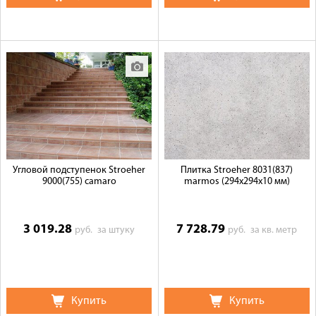
Угловой подступенок Stroeher
Плитка Stroeher 8031(837)
9000(755) camaro
marmos (294х294х10 мм)
3 019.28
7 728.79
руб.
за штуку
руб.
за кв. метр
Купить
Купить