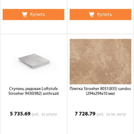
Купить
Купить
Ступень рядовая Loftstufe
Плитка Stroeher 8031(835) sandos
Stroeher 9430(982) anthrazit
(294х294х10 мм)
5 735.69
7 728.79
руб.
за штуку
руб.
за кв. метр