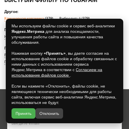
БЫСТРЫЙ ФИЛЬТР ПО ТОВАРАМ
Другое:
Клинкерная керамика
(379)
Вибролитьё
(379)
Мы используем файлы cookie и сервис веб-аналитики
По типу:
Яндекс.Метрика
для анализа посещаемости,
улучшения работы сайта и повышения качества
Напольная плитка
(80)
Ступень флорентийская
(48)
обслуживания.
По производителю:
Нажимая кнопку
«Принять»
, вы даете согласие на
Feldhaus Klinker
(46)
Тротуарный клинкер ЛСР
(43)
использование файлов cookie и обработку связанных с
Пятый элемент
(4)
ними данных с использованием сервиса
Яндекс.Метрика в соответствии с
Согласием на
использование файлов cookie
.
Если вы нажмете «Отклонить», файлы cookie, не
являющиеся технически необходимыми для работы
сайта, включая сервис веб-аналитики Яндекс.Метрика,
использоваться не будут.
Хотите всегда узнавать о новых акциях и скидках?
Просто подпишитесь на нашу рассылку:
Принять
Отклонить