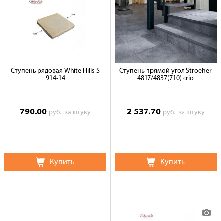
Ступень рядовая White Hills S
Ступень прямой угол Stroeher
914-14
4817/4837(710) crio
790.00
2 537.70
руб.
за штуку
руб.
за штуку
Купить
Купить