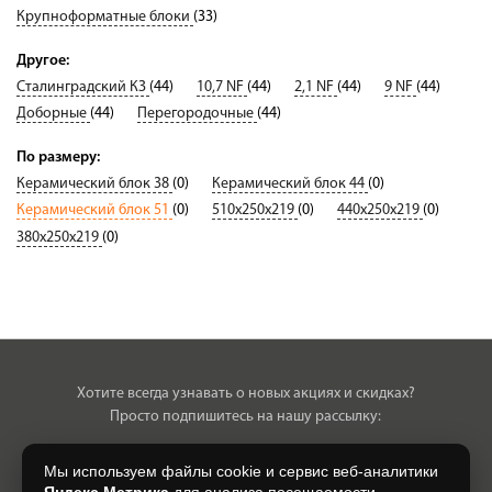
Крупноформатные блоки
(33)
Другое:
Сталинградский КЗ
(44)
10,7 NF
(44)
2,1 NF
(44)
9 NF
(44)
Доборные
(44)
Перегородочные
(44)
По размеру:
Керамический блок 38
(0)
Керамический блок 44
(0)
Керамический блок 51
(0)
510х250х219
(0)
440х250х219
(0)
380х250х219
(0)
Хотите всегда узнавать о новых акциях и скидках?
Просто подпишитесь на нашу рассылку:
Мы используем файлы cookie и сервис веб-аналитики