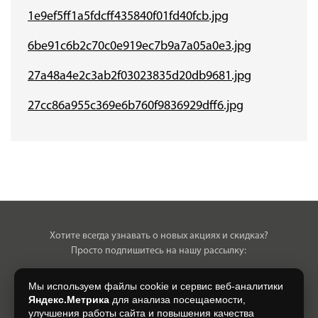
1e9ef5ff1a5fdcff435840f01fd40fcb.jpg
6be91c6b2c70c0e919ec7b9a7a05a0e3.jpg
27a48a4e2c3ab2f03023835d20db9681.jpg
27cc86a955c369e6b760f9836929dff6.jpg
Хотите всегда узнавать о новых акциях и скидках?
Просто подпишитесь на нашу рассылку:
Мы используем файлы cookie и сервис веб-аналитики
Яндекс.Метрика
для анализа посещаемости,
улучшения работы сайта и повышения качества