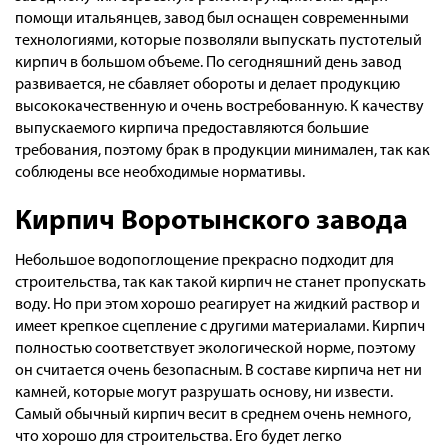
Оплата
помощи итальянцев, завод был оснащен современными
технологиями, которые позволяли выпускать пустотелый
Доставка
кирпич в большом объеме. По сегодняшний день завод
Сотрудничество
развивается, не сбавляет обороты и делает продукцию
высококачественную и очень востребованную. К качеству
Галерея объектов
выпускаемого кирпича предоставляются большие
Контакты
требования, поэтому брак в продукции минимален, так как
соблюдены все необходимые нормативы.
Кирпич Воротынского завода
Небольшое водопоглощение прекрасно подходит для
строительства, так как такой кирпич не станет пропускать
воду. Но при этом хорошо реагирует на жидкий раствор и
имеет крепкое сцепление с другими материалами. Кирпич
полностью соответствует экологической норме, поэтому
он считается очень безопасным. В составе кирпича нет ни
камней, которые могут разрушать основу, ни извести.
Самый обычный кирпич весит в среднем очень немного,
что хорошо для строительства. Его будет легко