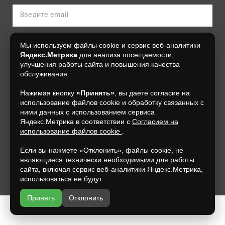
Оплата
Доставка
Сотрудничество
Нажимая на кнопку, я даю свое согласие на обработку моих
Мы используем файлы cookie и сервис веб-аналитики
персональных данных, на условиях и для целей, определенных в
Согласии на обработку персональных данных
.
Яндекс.Метрика
для анализа посещаемости,
Галерея объектов
улучшения работы сайта и повышения качества
обслуживания.
Контакты
Подписаться
Нажимая кнопку
«Принять»
, вы даете согласие на
использование файлов cookie и обработку связанных с
+7 (930) 305-85-90
ними данных с использованием сервиса
Яндекс.Метрика в соответствии с
Согласием на
использование файлов cookie
.
Если вы нажмете «Отклонить», файлы cookie, не
являющиеся технически необходимыми для работы
сайта, включая сервис веб-аналитики Яндекс.Метрика,
Разработка и продвижение —
espirestudio.ru
использоваться не будут.
Принять
Отклонить