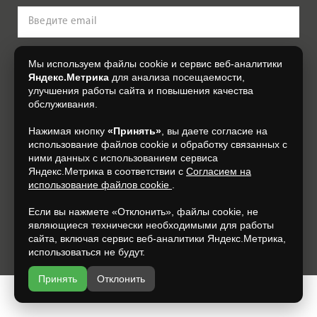
Оплата
Доставка
Сотрудничество
Нажимая на кнопку, я даю свое согласие на обработку моих
Мы используем файлы cookie и сервис веб-аналитики
персональных данных, на условиях и для целей, определенных в
Согласии на обработку персональных данных
.
Яндекс.Метрика
для анализа посещаемости,
Галерея объектов
улучшения работы сайта и повышения качества
обслуживания.
Контакты
Подписаться
Нажимая кнопку
«Принять»
, вы даете согласие на
использование файлов cookie и обработку связанных с
+7 (930) 305-85-90
ними данных с использованием сервиса
Яндекс.Метрика в соответствии с
Согласием на
использование файлов cookie
.
Если вы нажмете «Отклонить», файлы cookie, не
являющиеся технически необходимыми для работы
сайта, включая сервис веб-аналитики Яндекс.Метрика,
Разработка и продвижение —
espirestudio.ru
использоваться не будут.
Принять
Отклонить