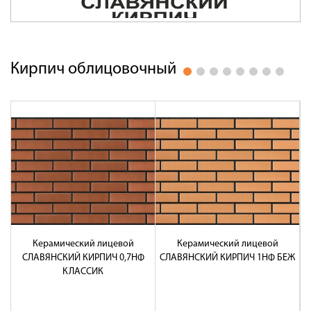
Оплата
Доставка
Сотрудничество
Кирпич облицовочный
Галерея объектов
Контакты
Керамический лицевой
Керамический лицевой
СЛАВЯНСКИЙ КИРПИЧ 0,7НФ
СЛАВЯНСКИЙ КИРПИЧ 1НФ БЕЖ
С
КЛАССИК