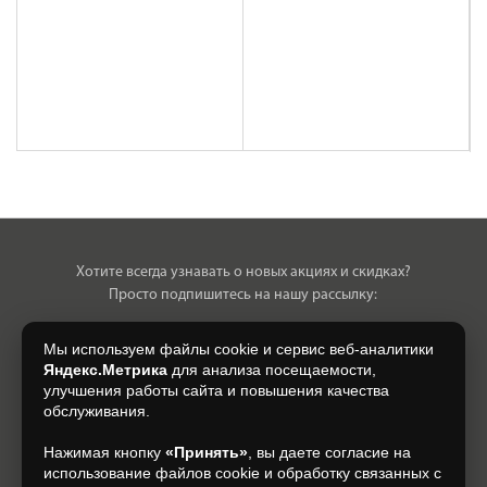
Хотите всегда узнавать о новых акциях и скидках?
Просто подпишитесь на нашу рассылку:
Мы используем файлы cookie и сервис веб-аналитики
Яндекс.Метрика
для анализа посещаемости,
улучшения работы сайта и повышения качества
Нажимая на кнопку, я даю свое согласие на обработку моих
обслуживания.
персональных данных, на условиях и для целей, определенных в
Согласии на обработку персональных данных
.
Нажимая кнопку
«Принять»
, вы даете согласие на
использование файлов cookie и обработку связанных с
Подписаться