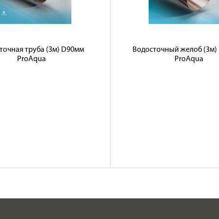
точная труба (3м) D90мм
Водосточный желоб (3м)
ProAqua
ProAqua