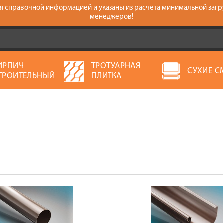
тся справочной информацией и указаны из расчета минимальной загр
менеджеров!
ИРПИЧ
ТРОТУАРНАЯ
СУХИЕ С
ТРОИТЕЛЬНЫЙ
ПЛИТКА