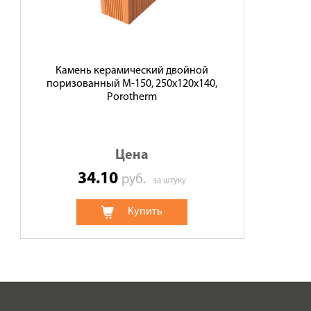
Доставка
Сотрудничество
Галерея объектов
Камень керамический двойной
поризованный М-150, 250x120x140,
Контакты
Porotherm
Цена
34.10
руб.
за штуку
Купить