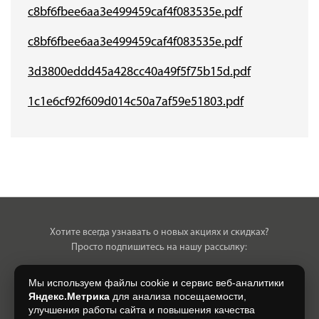
Оплата
c8bf6fbee6aa3e499459caf4f083535e.pdf
Доставка
c8bf6fbee6aa3e499459caf4f083535e.pdf
Сотрудничество
3d3800eddd45a428cc40a49f5f75b15d.pdf
Галерея объектов
1c1e6cf92f609d014c50a7af59e51803.pdf
Контакты
Хотите всегда узнавать о новых акциях и скидках?
Просто подпишитесь на нашу рассылку:
Мы используем файлы cookie и сервис веб-аналитики
Яндекс.Метрика
для анализа посещаемости,
улучшения работы сайта и повышения качества
Нажимая на кнопку, я даю свое согласие на обработку моих