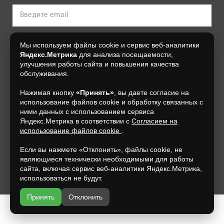
Оплата
Доставка
Сотрудничество
Нажимая на кнопку, я даю свое согласие на обработку моих
Мы используем файлы cookie и сервис веб-аналитики
персональных данных, на условиях и для целей, определенных в
Согласии на обработку персональных данных
.
Яндекс.Метрика
для анализа посещаемости,
Галерея объектов
улучшения работы сайта и повышения качества
обслуживания.
Контакты
Подписаться
Нажимая кнопку
«Принять»
, вы даете согласие на
использование файлов cookie и обработку связанных с
+7 (930) 305-85-90
ними данных с использованием сервиса
Яндекс.Метрика в соответствии с
Согласием на
использование файлов cookie
.
Если вы нажмете «Отклонить», файлы cookie, не
являющиеся технически необходимыми для работы
сайта, включая сервис веб-аналитики Яндекс.Метрика,
Разработка и продвижение —
espirestudio.ru
использоваться не будут.
Принять
Отклонить