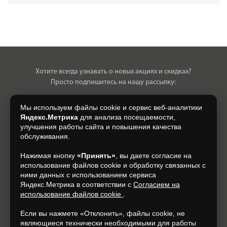
Хотите всегда узнавать о новых акциях и скидках?
Просто подпишитесь на нашу рассылку:
Мы используем файлы cookie и сервис веб-аналитики
Яндекс.Метрика
для анализа посещаемости,
улучшения работы сайта и повышения качества
Нажимая на кнопку, я даю свое согласие на обработку моих
обслуживания.
персональных данных, на условиях и для целей, определенных в
Согласии на обработку персональных данных
.
Нажимая кнопку
«Принять»
, вы даете согласие на
использование файлов cookie и обработку связанных с
Подписаться
ними данных с использованием сервиса
Яндекс.Метрика в соответствии с
Согласием на
использование файлов cookie
.
+7 (930) 305-85-90
Если вы нажмете «Отклонить», файлы cookie, не
являющиеся технически необходимыми для работы