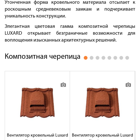
Оплата
Утонченная форма кровельного материала отсылает к
роскошным средневековым замкам и подчеркивает
Доставка
уникальность конструкции.
Сотрудничество
Элегантная цветовая гамма композитной черепицы
LUXARD открывает безграничные возможности для
Галерея объектов
воплощения изысканных архитектурных решений.
Контакты
Композитная черепица
Вентилятор кровельный Luxard
Вентилятор кровельный Luxard
В