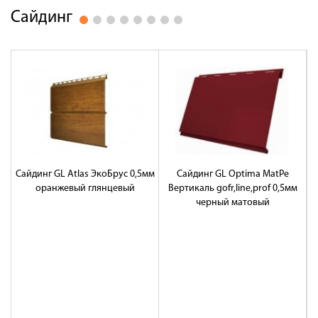
Сайдинг
Сайдинг GL Atlas ЭкоБрус 0,5мм
Сайдинг GL Optima MatPe
С
оранжевый глянцевый
Вертикаль gofr,line,prof 0,5мм
д
черный матовый