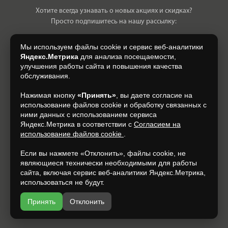
Хотите всегда узнавать о новых акциях и скидках?
Просто подпишитесь на нашу рассылку:
Мы используем файлы cookie и сервис веб-аналитики
Яндекс.Метрика
для анализа посещаемости,
улучшения работы сайта и повышения качества
Нажимая на кнопку, я даю свое согласие на обработку моих
обслуживания.
персональных данных, на условиях и для целей, определенных в
Согласии на обработку персональных данных
.
Нажимая кнопку
«Принять»
, вы даете согласие на
использование файлов cookie и обработку связанных с
Подписаться
ними данных с использованием сервиса
Яндекс.Метрика в соответствии с
Согласием на
использование файлов cookie
.
+7 (930) 305-85-90
Если вы нажмете «Отклонить», файлы cookie, не
являющиеся технически необходимыми для работы
сайта, включая сервис веб-аналитики Яндекс.Метрика,
использоваться не будут.
Принять
Отклонить
Разработка и продвижение —
espirestudio.ru