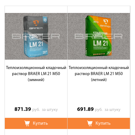
Теплоизоляционный кладочный
Теплоизоляционный кладочный
Ц
раствор BRAER LM 21 М50
раствор BRAER LM 21 М50
(зимний)
(летний)
871.39
691.89
руб.
за штуку
руб.
за штуку
Купить
Купить