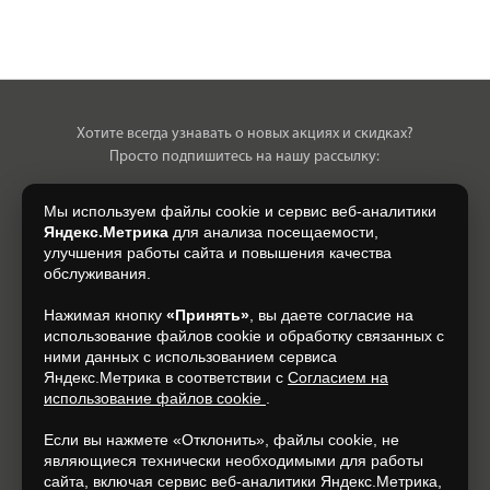
Хотите всегда узнавать о новых акциях и скидках?
Просто подпишитесь на нашу рассылку:
Мы используем файлы cookie и сервис веб-аналитики
Яндекс.Метрика
для анализа посещаемости,
улучшения работы сайта и повышения качества
Нажимая на кнопку, я даю свое согласие на обработку моих
обслуживания.
персональных данных, на условиях и для целей, определенных в
Согласии на обработку персональных данных
.
Нажимая кнопку
«Принять»
, вы даете согласие на
использование файлов cookie и обработку связанных с
Подписаться
ними данных с использованием сервиса
Яндекс.Метрика в соответствии с
Согласием на
использование файлов cookie
.
+7 (930) 305-85-90
Если вы нажмете «Отклонить», файлы cookie, не
являющиеся технически необходимыми для работы
сайта, включая сервис веб-аналитики Яндекс.Метрика,