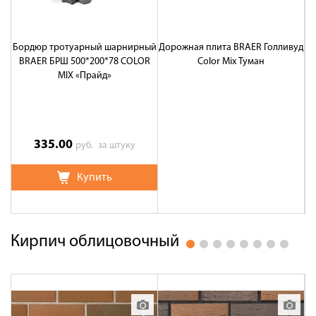
Бордюр тротуарный шарнирный
Дорожная плита BRAER Голливуд
Л
BRAER БРШ 500*200*78 COLOR
Color Mix Туман
MIX «Прайд»
335.00
руб.
за штуку
Купить
Кирпич облицовочный