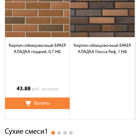
Кирпич облицовочный БРАЕР
Кирпич облицовочный БРАЕР
КЛАДКА гладкий, 0,7 НФ
КЛАДКА Глосса Риф, 1 НФ
К
43.88
руб.
за штуку
Купить
Сухие смеси1