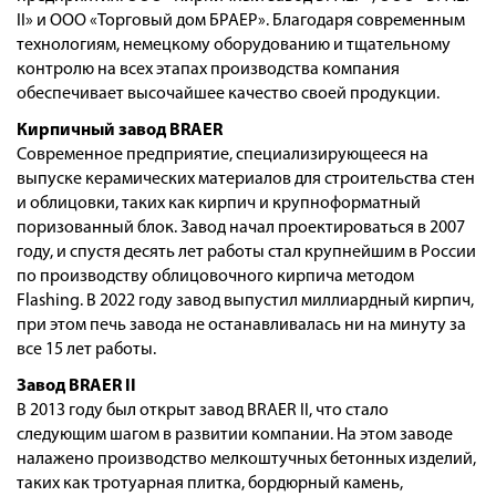
Оплата
II» и ООО «Торговый дом БРАЕР». Благодаря современным
технологиям, немецкому оборудованию и тщательному
Доставка
контролю на всех этапах производства компания
Сотрудничество
обеспечивает высочайшее качество своей продукции.
Галерея объектов
Кирпичный завод BRAER
Современное предприятие, специализирующееся на
Контакты
выпуске керамических материалов для строительства стен
и облицовки, таких как кирпич и крупноформатный
поризованный блок. Завод начал проектироваться в 2007
году, и спустя десять лет работы стал крупнейшим в России
по производству облицовочного кирпича методом
Flashing. В 2022 году завод выпустил миллиардный кирпич,
при этом печь завода не останавливалась ни на минуту за
все 15 лет работы.
Завод BRAER II
В 2013 году был открыт завод BRAER II, что стало
следующим шагом в развитии компании. На этом заводе
налажено производство мелкоштучных бетонных изделий,
таких как тротуарная плитка, бордюрный камень,