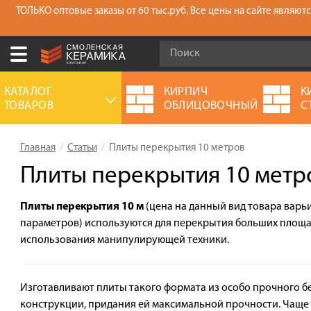
ТОЛЬКО оптовые заказы от 60 тыс.руб. Все цены на сайте являю
Ваш город:
Москва
КАТАЛОГ
КИРПИЧ
К
ТОВАРОВ
ОБЛИЦОВОЧНЫЙ
С
+7 (930) 305-85-90
Выберите ваш город:
Главная
Статьи
Плиты перекрытия 10 метров
0 товаров
на сумму
0.00
руб.
Смоленск
Брянск
Москва
Плиты перекрытия 10 метр
Акции
Плиты перекрытия 10 м
(цена на данный вид товара варьи
О компании
параметров) используются для перекрытия больших площ
использования манипулирующей техники.
Калькулятор
Сервис
Изготавливают плиты такого формата из особо прочного б
Оплата
конструкции, придания ей максимальной прочности. Чаще