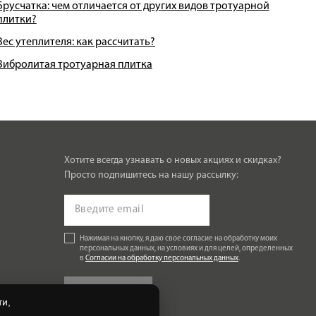
Брусчатка: чем отличается от других видов тротуарной
плитки?
Вес утеплителя: как рассчитать?
Вибролитая тротуарная плитка
Хотите всегда узнавать о новых акциях и скидках?
Просто подпишитесь на нашу рассылку:
Нажимая на кнопку, я даю свое согласие на обработку моих
персональных данных, на условиях и для целей, определенных
в
Согласии на обработку персональных данных
.
Подписаться
и,