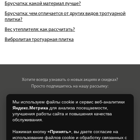
Брусчатка: какой материал лучше?
Брусчатка: чем отличается от других видов тротуарной
плитки?
Вес утеплителя: как рассчитать?
Вибролитая тротуарная плитка
Хотите всегда узнавать о новых акциях и скидках?
Просто подпишитесь на нашу рассылку:
Мы используем файлы cookie и сервис веб-аналитики
Яндекс.Метрика
для анализа посещаемости,
улучшения работы сайта и повышения качества
Нажимая на кнопку, я даю свое согласие на обработку моих
обслуживания.
персональных данных, на условиях и для целей, определенных в
Согласии на обработку персональных данных
.
Нажимая кнопку
«Принять»
, вы даете согласие на
использование файлов cookie и обработку связанных с
Подписаться