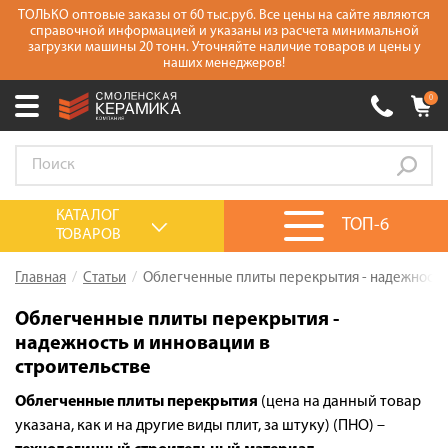
ТОЛЬКО оптовые заказы от 60 тыс.руб. Все цены на сайте являются
справочной информацией и указаны из расчета минимальной
загрузки машины 20 тонн. Уточняйте наличие товаров и цены у
наших менеджеров!
0
Ваш город:
Москва
+7 (930) 305-85-90
Выберите ваш город:
КАТАЛОГ
ТОП-6
ТОВАРОВ
0 товаров
на сумму
0.00
руб.
Смоленск
Брянск
Москва
Главная
Статьи
Облегченные плиты перекрытия - надежность 
Акции
Облегченные плиты перекрытия -
надежность и инновации в
О компании
строительстве
Калькулятор
Облегченные плиты перекрытия
(цена на данный товар
Сервис
указана, как и на другие виды плит, за штуку) (ПНО) –