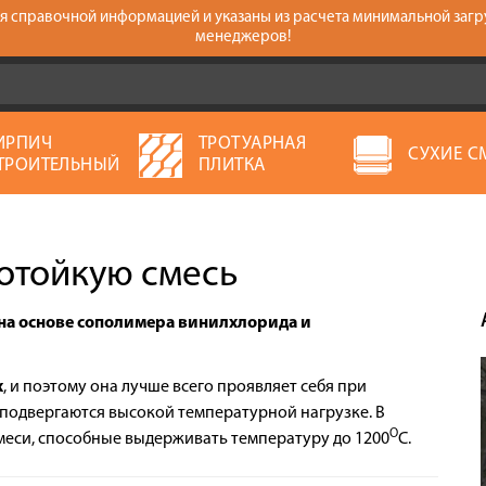
тся справочной информацией и указаны из расчета минимальной загр
менеджеров!
ИРПИЧ
ТРОТУАРНАЯ
СУХИЕ С
ТРОИТЕЛЬНЫЙ
ПЛИТКА
мотойкую смесь
в на основе сополимера винилхлорида и
х
, и поэтому она лучше всего проявляет себя при
 подвергаются высокой температурной нагрузке. В
O
меси, способные выдерживать температуру до 1200
С.