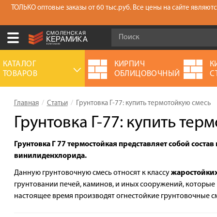
ТОЛЬКО оптовые заказы от 60 тыс.руб. Все цены на сайте являю
Ваш город:
Москва
КАТАЛОГ
КИРПИЧ
К
ТОВАРОВ
ОБЛИЦОВОЧНЫЙ
С
+7 (930) 305-85-90
Выберите ваш город:
Главная
Статьи
Грунтовка Г-77: купить термотойкую смесь
0 товаров
на сумму
0.00
руб.
Смоленск
Брянск
Москва
Грунтовка Г-77: купить тер
Акции
Грунтовка Г 77 термостойкая представляет собой соста
О компании
винилиденхлорида.
Калькулятор
Данную грунтовочную смесь относят к классу
жаростойки
грунтовании печей, каминов, и иных сооружений, которые
Сервис
настоящее время производят огнестойкие грунтовочные с
Оплата