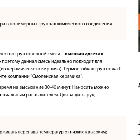
ра в полимерных группах химического соединения.
чество грунтовочной смеси –
высокая адгезия
 поэтому данная смесь идеально подходит для
из керамического кирпича). Термостойкая грунтовка Г
айте компании "Смоленская керамика".
 время на высыхание 30-40 минут. Наносить можно
пециальным распылителем. Для защиты рук,
рживать перепады температур от низких к высоким;