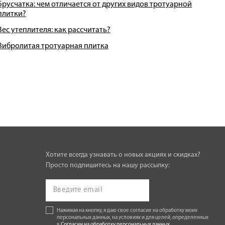
Брусчатка: чем отличается от других видов тротуарной
плитки?
Вес утеплителя: как рассчитать?
Вибролитая тротуарная плитка
Хотите всегда узнавать о новых акциях и скидках?
Просто подпишитесь на нашу рассылку:
Нажимая на кнопку, я даю свое согласие на обработку моих
персональных данных, на условиях и для целей, определенных
в
Согласии на обработку персональных данных
.