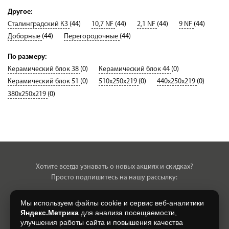
Другое:
Сталинградский КЗ
(44)
10,7 NF
(44)
2,1 NF
(44)
9 NF
(44)
Доборные
(44)
Перегородочные
(44)
По размеру:
Керамический блок 38
(0)
Керамический блок 44
(0)
Керамический блок 51
(0)
510х250х219
(0)
440х250х219
(0)
380х250х219
(0)
Хотите всегда узнавать о новых акциях и скидках?
Просто подпишитесь на нашу рассылку:
Мы используем файлы cookie и сервис веб-аналитики
Яндекс.Метрика
для анализа посещаемости,
улучшения работы сайта и повышения качества
Нажимая на кнопку, я даю свое согласие на обработку моих