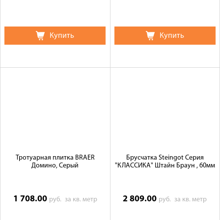
Купить
Купить
Тротуарная плитка BRAER
Брусчатка Steingot Серия
Домино, Серый
"КЛАССИКА" Штайн Браун , 60мм
1 708.00
2 809.00
руб.
за кв. метр
руб.
за кв. метр