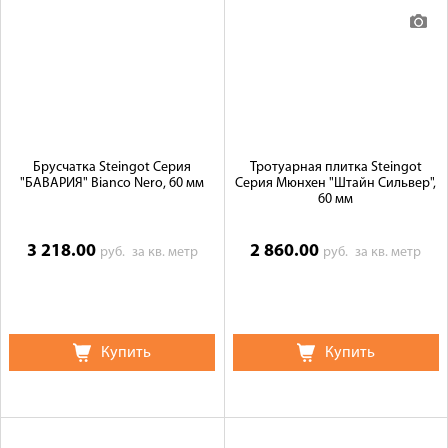
Брусчатка Steingot Серия
Тротуарная плитка Steingot
"БАВАРИЯ" Bianco Nero, 60 мм
Серия Мюнхен "Штайн Сильвер",
60 мм
3 218.00
2 860.00
руб.
за кв. метр
руб.
за кв. метр
Купить
Купить