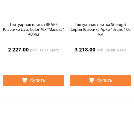
Тротуарная плитка BRAER
Тротуарная плитка Steingot
Классико Дуо, Color Mix "Мальва",
Серия Классика Арко "Bruno", 60
40 мм
мм
2 227.00
3 218.00
руб.
за кв. метр
руб.
за кв. метр
Купить
Купить