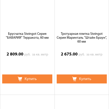
Брусчатка Steingot Серия
Тротуарная плитка Steingot
"БАВАРИЯ" Терракота, 60 мм
Серия Маринталь "Штайн Браун",
60 мм
2 809.00
2 675.00
руб.
за кв. метр
руб.
за кв. метр
Купить
Купить