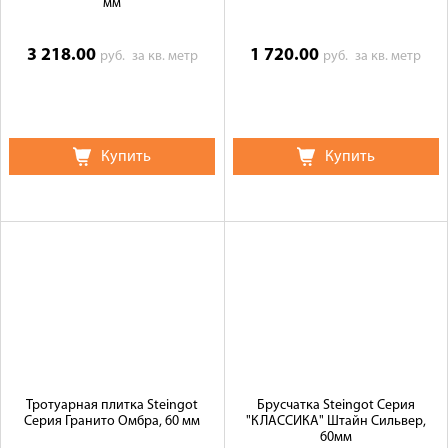
мм
3 218.00
1 720.00
руб.
за кв. метр
руб.
за кв. метр
Купить
Купить
Тротуарная плитка Steingot
Брусчатка Steingot Серия
Серия Гранито Омбра, 60 мм
"КЛАССИКА" Штайн Сильвер,
60мм