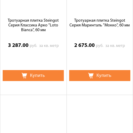
Тротуарная плитка Steingot
Тротуарная плитка Steingot
Серия Классика Арко "Loto
Серия Маринталь "Мокко", 60 мм
Bianca", 60 мм
3 287.00
2 675.00
руб.
за кв. метр
руб.
за кв. метр
Купить
Купить