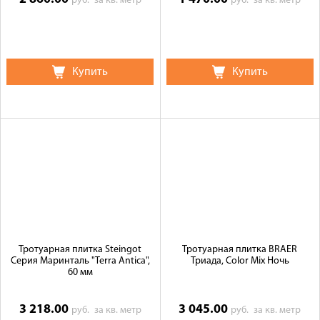
руб.
за кв. метр
руб.
за кв. метр
Купить
Купить
Тротуарная плитка Steingot
Тротуарная плитка BRAER
Серия Маринталь "Terra Antica",
Триада, Color Mix Ночь
60 мм
3 218.00
3 045.00
руб.
за кв. метр
руб.
за кв. метр