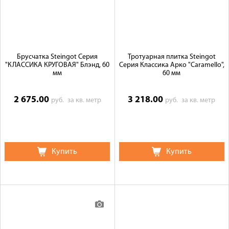
Брусчатка Steingot Серия
Тротуарная плитка Steingot
"КЛАССИКА КРУГОВАЯ" Блэнд, 60
Серия Классика Арко "Caramello",
мм
60 мм
2 675.00
3 218.00
руб.
за кв. метр
руб.
за кв. метр
Купить
Купить