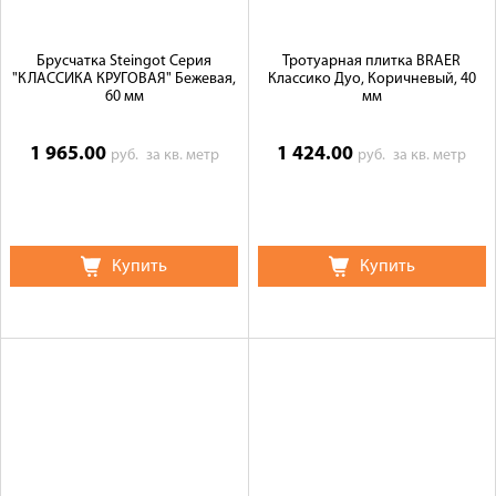
Брусчатка Steingot Серия
Тротуарная плитка BRAER
"КЛАССИКА КРУГОВАЯ" Бежевая,
Классико Дуо, Коричневый, 40
60 мм
мм
1 965.00
1 424.00
руб.
за кв. метр
руб.
за кв. метр
Купить
Купить