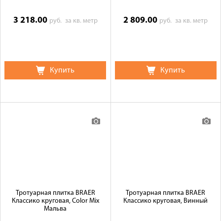
3 218.00
2 809.00
руб.
за кв. метр
руб.
за кв. метр
Купить
Купить
Тротуарная плитка BRAER
Тротуарная плитка BRAER
Классико круговая, Color Mix
Классико круговая, Винный
Мальва