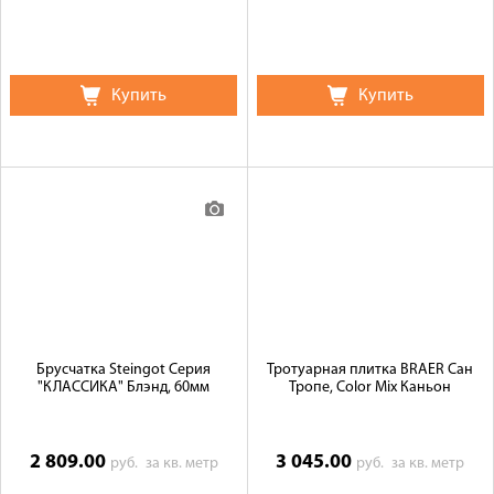
Купить
Купить
Брусчатка Steingot Серия
Тротуарная плитка BRAER Сан
"КЛАССИКА" Блэнд, 60мм
Тропе, Color Mix Каньон
2 809.00
3 045.00
руб.
за кв. метр
руб.
за кв. метр