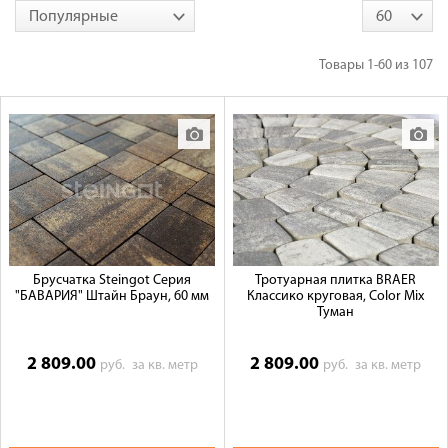
Популярные
60
Товары
1-60
из
107
Брусчатка Steingot Серия
Тротуарная плитка BRAER
"БАВАРИЯ" Штайн Браун, 60 мм
Классико круговая, Color Mix
Туман
2 809.00
2 809.00
руб.
за кв. метр
руб.
за кв. метр