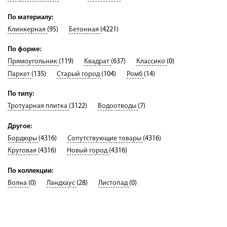
Оплата
По материалу:
Доставка
Клинкерная
(95)
Бетонная
(4221)
Сотрудничество
По форме:
Галерея объектов
Прямоугольник
(119)
Квадрат
(637)
Классико
(0)
Паркет
(135)
Старый город
(104)
Ромб
(14)
Контакты
По типу:
Тротуарная плитка
(3122)
Водоотводы
(7)
Другое:
Бордюры
(4316)
Сопутствующие товары
(4316)
Круговая
(4316)
Новый город
(4316)
По коллекции:
Волна
(0)
Ландхаус
(28)
Листопад
(0)