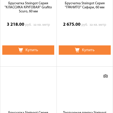
Брусчатка Steingot Серия
Брусчатка Steingot Серия
"КЛАССИКА КРУГОВАЯ" Grafito
"ГРАНИТО" Сафари, 60 мм
Scuro, 60 мм
3 218.00
2 675.00
руб.
за кв. метр
руб.
за кв. метр
Купить
Купить
Брусчатка Steingot Серия
Тротуарная плитка Steingot