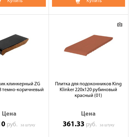
Купить
Купить
ик клинкерный ZG
Плитка для подоконников King
28 темно-коричневый
Klinker 220х120 рубиновый
красный (01)
Цена
Цена
10
361.33
руб.
руб.
за штуку
за штуку