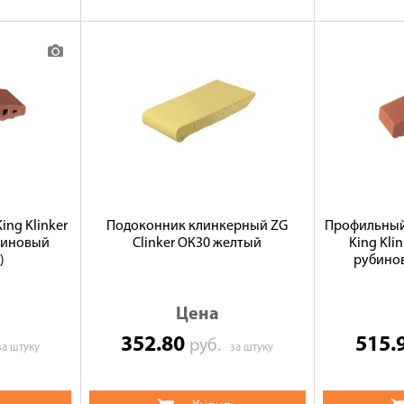
ng Klinker
Подоконник клинкерный ZG
Профильный
биновый
Clinker ОК30 желтый
King Kli
)
рубинов
Цена
352.80
515.
руб.
за штуку
за штуку