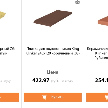
ерный ZG
Плитка для подоконников King
Керамическ
елтый
Klinker 245х120 коричневый (03)
Klinker
Рубинов
Цена
422.97
254.
руб.
за штуку
за штуку
ь
Купить