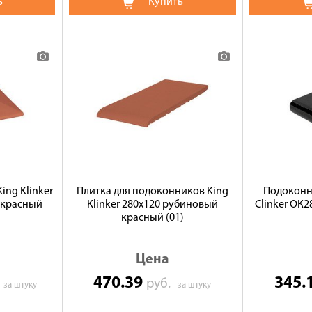
ь
Купить
ing Klinker
Плитка для подоконников King
Подоконн
 красный
Klinker 280х120 рубиновый
Clinker ОК
красный (01)
Цена
470.39
345.
.
руб.
за штуку
за штуку