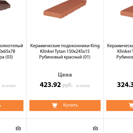
полнотелый
Керамические подоконники King
Керамическ
50x65x78
Klinker Tytan 150x245x15
Klinker
а (03)
Рубиновый красный (01)
Рубинов
Цена
423.92
324.
.
руб.
за штуку
за штуку
ь
Купить