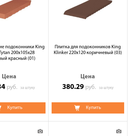
ие подоконники King
Плитка для подоконников King
 Tytan 200x105x28
Klinker 220х120 коричневый (03)
ый красный (01)
Цена
Цена
34
380.29
руб.
руб.
за штуку
за штуку
Купить
Купить