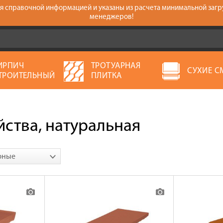
тся справочной информацией и указаны из расчета минимальной загр
менеджеров!
ИРПИЧ
ТРОТУАРНАЯ
СУХИЕ С
ТРОИТЕЛЬНЫЙ
ПЛИТКА
ства, натуральная
рные