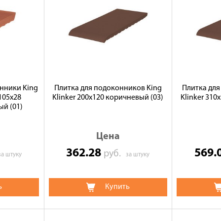
нники King
Плитка для подоконников King
Плитка для
x105x28
Klinker 200х120 коричневый (03)
Klinker 310
й (01)
Цена
362.28
569.
руб.
за штуку
за штуку
ь
Купить