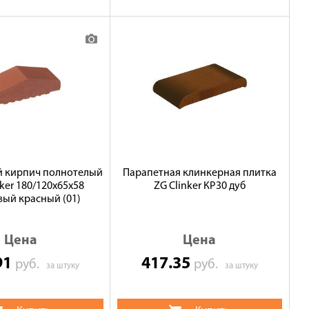
 кирпич полнотелый
Парапетная клинкерная плитка
nker 180/120x65x58
ZG Clinker КР30 дуб
ый красный (01)
Цена
Цена
91
417.35
руб.
руб.
за штуку
за штуку