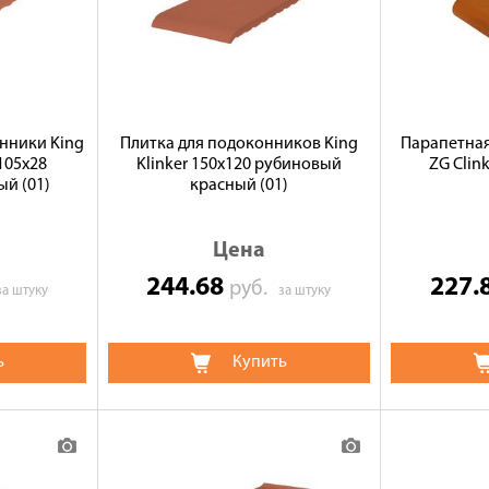
нники King
Плитка для подоконников King
Парапетная
x105x28
Klinker 150х120 рубиновый
ZG Clin
й (01)
красный (01)
Цена
244.68
227.
руб.
за штуку
за штуку
ь
Купить