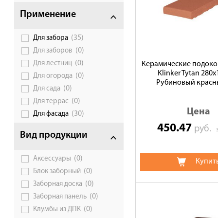
Доставка
Применение
Сотрудничество
(35)
Для забора
Галерея объектов
(0)
Для заборов
Контакты
(0)
Для лестниц
Керамические подоко
Klinker Tytan 280
(0)
Для огорода
Рубиновый красны
(0)
Для сада
(0)
Для террас
Цена
(30)
Для фасада
450.47
руб.
Вид продукции
(0)
Аксессуары
Купит
(0)
Блок заборный
(0)
Заборная доска
(0)
Заборная панель
(0)
Клумбы из ДПК