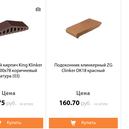
кирпич King Klinker
Подоконник клинкерный ZG
100x78 коричневый
Clinker ОК18 красный
атура (03)
Цена
Цена
75
160.70
руб.
руб.
за штуку
за штуку
Купить
Купить