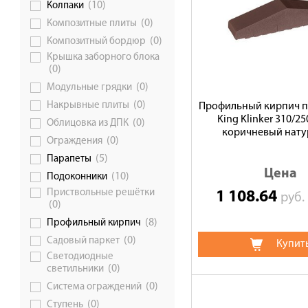
(10)
Колпаки
(0)
Композитные плиты
(0)
Композитный бордюр
Крышка заборного блока
(0)
(0)
Модульные грядки
(0)
Накрывные плиты
Профильный кирпич 
King Klinker 310/2
(0)
Облицовка из ДПК
коричневый натур
(0)
Ограждения
(5)
Парапеты
Цена
(10)
Подоконники
Приствольные решётки
1 108.64
руб
(0)
(8)
Профильный кирпич
(0)
Садовый паркет
Купит
Светодиодные
(0)
светильники
(0)
Система ограждений
(0)
Ступень