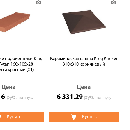
ие подоконники King
Керамическая шляпа King Klinker
 Tytan 160x105x28
310х310 коричневый
ый красный (01)
Цена
Цена
16
6 331.29
руб.
руб.
за штуку
за штуку
Купить
Купить