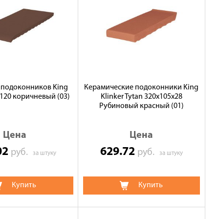
 подоконников King
Керамические подоконники King
х120 коричневый (03)
Klinker Tytan 320x105x28
Рубиновый красный (01)
Цена
Цена
02
629.72
руб.
руб.
за штуку
за штуку
Купить
Купить