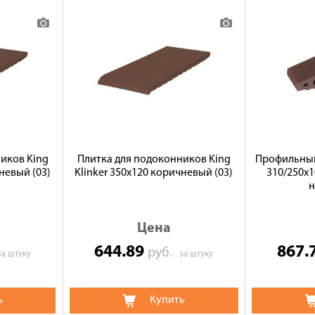
иков King
Плитка для подоконников King
Профильный 
невый (03)
Klinker 350х120 коричневый (03)
310/250x
н
Цена
644.89
867.
руб.
за штуку
за штуку
ь
Купить