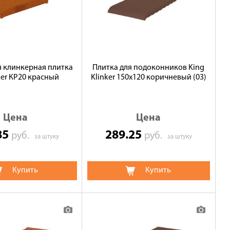
 клинкерная плитка
Плитка для подоконников King
ker КР20 красный
Klinker 150х120 коричневый (03)
Цена
Цена
85
289.25
руб.
руб.
за штуку
за штуку
Купить
Купить