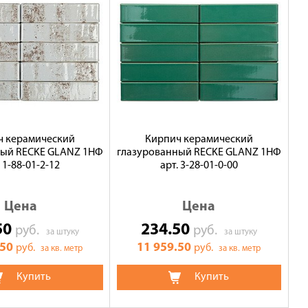
ч керамический
Кирпич керамический
ный RECKE GLANZ 1НФ
глазурованный RECKE GLANZ 1НФ
. 1-88-01-2-12
арт. 3-28-01-0-00
Цена
Цена
50
234.50
руб.
руб.
за штуку
за штуку
.50
11 959.50
руб.
руб.
за кв. метр
за кв. метр
Купить
Купить