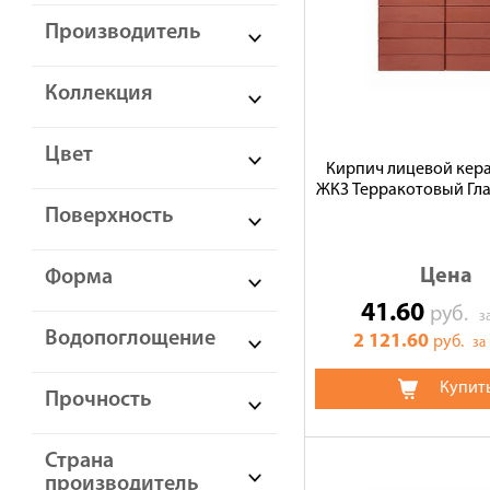
Производитель
Коллекция
Цвет
Кирпич лицевой кер
ЖКЗ Терракотовый Гла
Поверхность
Цена
Форма
41.60
руб.
з
Водопоглощение
2 121.60
руб.
за
Купит
Прочность
Страна
производитель