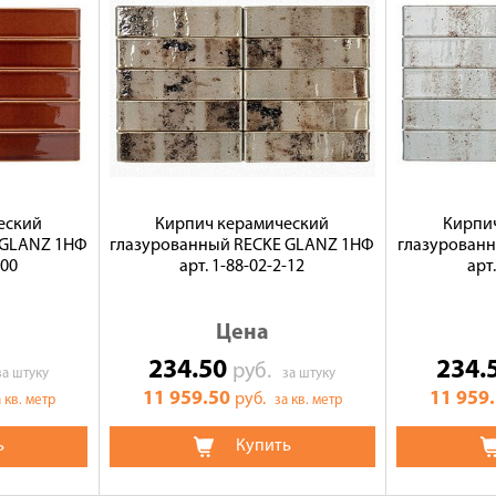
еский
Кирпич керамический
Кирпи
 GLANZ 1НФ
глазурованный RECKE GLANZ 1НФ
глазурован
-00
арт. 1-88-02-2-12
арт
Цена
234.50
234.
руб.
за штуку
за штуку
11 959.50
11 959
руб.
 кв. метр
за кв. метр
ь
Купить