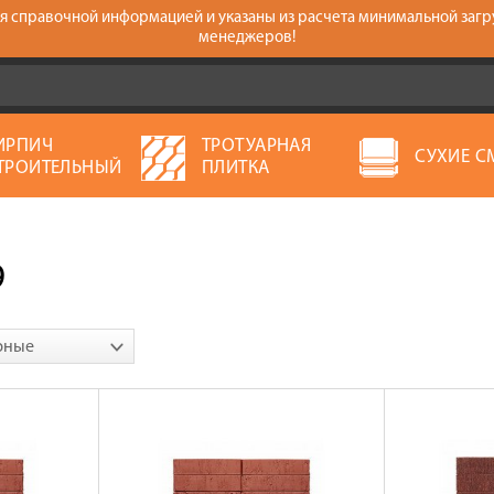
тся справочной информацией и указаны из расчета минимальной загр
менеджеров!
ИРПИЧ
ТРОТУАРНАЯ
СУХИЕ С
ТРОИТЕЛЬНЫЙ
ПЛИТКА
9
рные