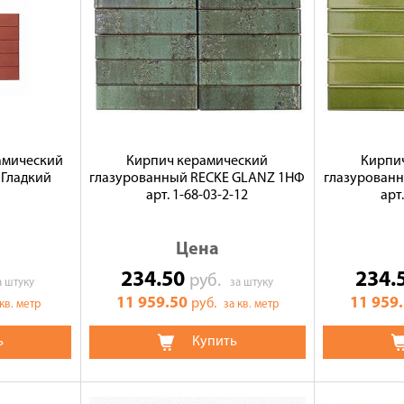
амический
Кирпич керамический
Кирпи
 Гладкий
глазурованный RECKE GLANZ 1НФ
глазурован
арт. 1-68-03-2-12
арт
Цена
234.50
234.
руб.
а штуку
за штуку
11 959.50
11 959
руб.
 кв. метр
за кв. метр
ь
Купить