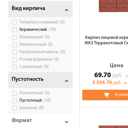
Доставка
Вид кирпича
Сотрудничество
(0)
Гиперпрессованный
Галерея объектов
(18)
Керамический
Контакты
(0)
Клинкерный
Кирпич лицевой кер
ЖКЗ Терракотовый Ск
(0)
Минеральный
(0)
Натуральный камень
(0)
Ручная формовка
Цена
(0)
Силикатный
69.70
руб.
з
Пустотность
3 554.70
руб.
за
(0)
Полнотелый
Купит
(18)
Пустотелый
(0)
Щелевой
Формат