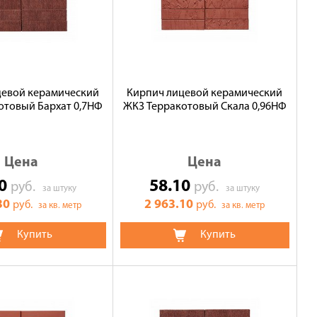
цевой керамический
Кирпич лицевой керамический
отовый Бархат 0,7НФ
ЖКЗ Терракотовый Скала 0,96НФ
Цена
Цена
30
58.10
руб.
руб.
за штуку
за штуку
30
2 963.10
руб.
руб.
за кв. метр
за кв. метр
Купить
Купить