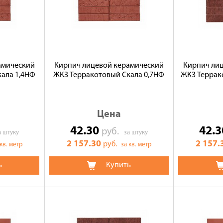
амический
Кирпич лицевой керамический
Кирпич ли
ала 1,4НФ
ЖКЗ Терракотовый Скала 0,7НФ
ЖКЗ Террак
Цена
42.30
42.
руб.
а штуку
за штуку
2 157.30
2 157.
руб.
 кв. метр
за кв. метр
ь
Купить