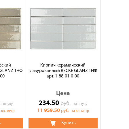
еский
Кирпич керамический
 GLANZ 1НФ
глазурованный RECKE GLANZ 1НФ
-00
арт. 1-88-01-0-00
Цена
234.50
руб.
за штуку
за штуку
11 959.50
руб.
 кв. метр
за кв. метр
ь
Купить