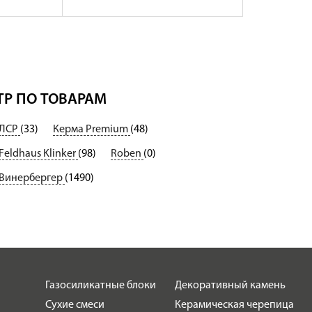
Р ПО ТОВАРАМ
ЛСР
(33)
Керма Premium
(48)
Feldhaus Klinker
(98)
Roben
(0)
Винербергер
(1490)
Газосиликатные блоки
Декоративный камень
Сухие смеси
Керамическая черепица