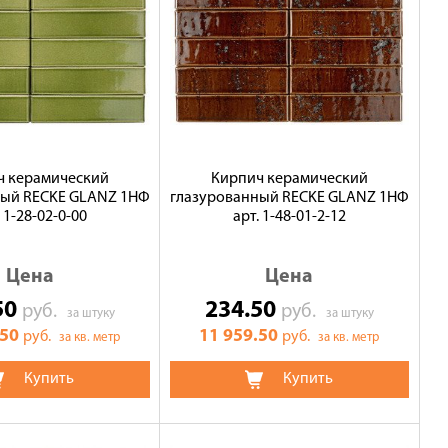
ч керамический
Кирпич керамический
ный RECKE GLANZ 1НФ
глазурованный RECKE GLANZ 1НФ
. 1-28-02-0-00
арт. 1-48-01-2-12
Цена
Цена
50
234.50
руб.
руб.
за штуку
за штуку
.50
11 959.50
руб.
руб.
за кв. метр
за кв. метр
Купить
Купить