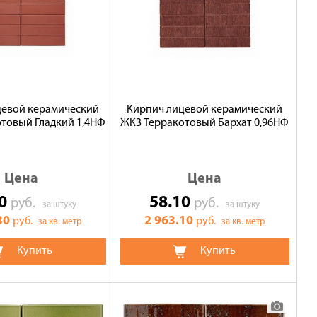
цевой керамический
Кирпич лицевой керамический
товый Гладкий 1,4НФ
ЖКЗ Терракотовый Бархат 0,96НФ
Цена
Цена
30
58.10
руб.
руб.
за штуку
за штуку
30
2 963.10
руб.
руб.
за кв. метр
за кв. метр
Купить
Купить