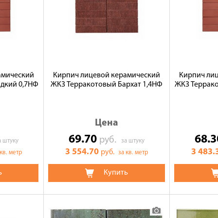
амический
Кирпич лицевой керамический
Кирпич ли
дкий 0,7НФ
ЖКЗ Терракотовый Бархат 1,4НФ
ЖКЗ Террако
Цена
69.70
68.
руб.
а штуку
за штуку
3 554.70
3 483.
руб.
 кв. метр
за кв. метр
ь
Купить