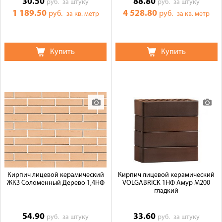
30.50
88.80
руб.
за штуку
руб.
за штуку
1 189.50
4 528.80
руб.
руб.
за кв. метр
за кв. метр
Купить
Купить
Кирпич лицевой керамический
Кирпич лицевой керамический
ЖКЗ Соломенный Дерево 1,4НФ
VOLGABRICK 1НФ Амур М200
гладкий
54.90
33.60
руб.
за штуку
руб.
за штуку