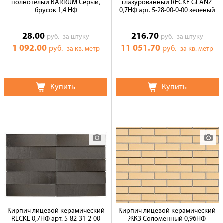
полнотелый BARRUM Серый,
глазурованный RECKE GLANZ
брусок 1,4 НФ
0,7НФ арт. 5-28-00-0-00 зеленый
28.00
216.70
руб.
за штуку
руб.
за штуку
1 092.00
11 051.70
руб.
руб.
за кв. метр
за кв. метр
Купить
Купить
Кирпич лицевой керамический
Кирпич лицевой керамический
RECKE 0,7НФ арт. 5-82-31-2-00
ЖКЗ Соломенный 0,96НФ