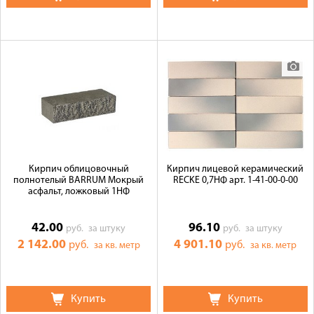
Кирпич облицовочный
Кирпич лицевой керамический
полнотелый BARRUM Мокрый
RECKE 0,7НФ арт. 1-41-00-0-00
асфальт, ложковый 1НФ
42.00
96.10
руб.
за штуку
руб.
за штуку
2 142.00
4 901.10
руб.
руб.
за кв. метр
за кв. метр
Купить
Купить