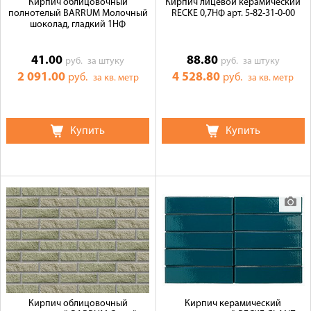
Кирпич облицовочный
Кирпич лицевой керамический
полнотелый BARRUM Молочный
RECKE 0,7НФ арт. 5-82-31-0-00
шоколад, гладкий 1НФ
41.00
88.80
руб.
за штуку
руб.
за штуку
2 091.00
4 528.80
руб.
руб.
за кв. метр
за кв. метр
Купить
Купить
Кирпич облицовочный
Кирпич керамический