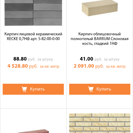
Кирпич лицевой керамический
Кирпич облицовочный
RECKE 0,7НФ арт. 5-82-00-0-00
полнотелый BARRUM Слоновая
кость, гладкий 1НФ
88.80
41.00
руб.
за штуку
руб.
за штуку
4 528.80
2 091.00
руб.
руб.
за кв. метр
за кв. метр
Купить
Купить