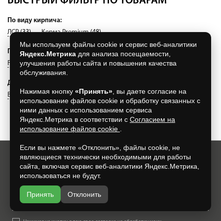
БЫСТРЫЙ ФИЛЬТР ПО ТОВАРАМ
По виду кирпича:
ЛСР
(33)
Керма Premium
(48)
Мы используем файлы cookie и сервис веб-аналитики
По производителю:
Яндекс.Метрика
для анализа посещаемости,
улучшения работы сайта и повышения качества
Feldhaus Klinker
(98)
Roben
(0)
обслуживания.
Другое:
Нажимая кнопку
«Принять»
, вы даете согласие на
Винербергер
(1490)
использование файлов cookie и обработку связанных с
ними данных с использованием сервиса
Яндекс.Метрика в соответствии с
Согласием на
использование файлов cookie
.
Если вы нажмете «Отклонить», файлы cookie, не
являющиеся технически необходимыми для работы
Хотите всегда узнавать о новых акциях и скидках?
сайта, включая сервис веб-аналитики Яндекс.Метрика,
использоваться не будут.
Просто подпишитесь на нашу рассылку:
Принять
Отклонить