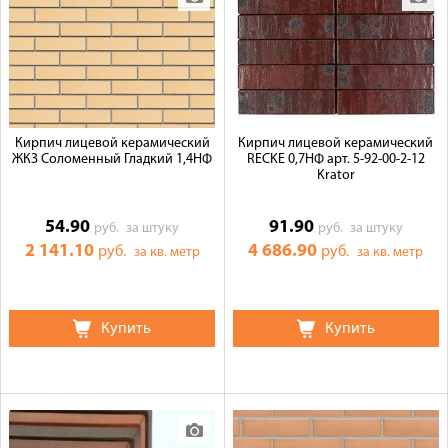
Кирпич лицевой керамический
Кирпич лицевой керамический
ЖКЗ Соломенный Гладкий 1,4НФ
RECKE 0,7НФ арт. 5-92-00-2-12
Krator
54.90
91.90
руб.
за штуку
руб.
за штуку
2 141.10
4 686.90
руб.
руб.
за кв. метр
за кв. метр
Купить
Купить