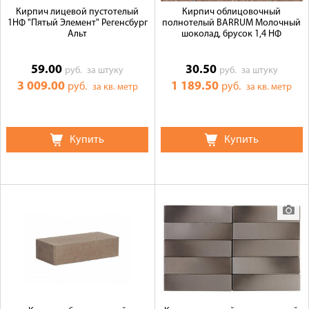
Кирпич лицевой пустотелый
Кирпич облицовочный
1НФ "Пятый Элемент" Регенсбург
полнотелый BARRUM Молочный
Альт
шоколад, брусок 1,4 НФ
59.00
30.50
руб.
за штуку
руб.
за штуку
3 009.00
1 189.50
руб.
руб.
за кв. метр
за кв. метр
Купить
Купить