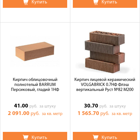
Купить
Купить
Кирпич облицовочный
Кирпич лицевой керамический
полнотелый BARRUM
VOLGABRICK 0.7НФ Флэш
Персиковый, гладий 1НФ
вертикальный Руст №82 М200
41.00
30.70
руб.
за штуку
руб.
за штуку
2 091.00
1 565.70
руб.
руб.
за кв. метр
за кв. метр
Купить
Купить