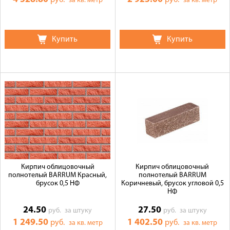
руб.
руб.
за кв. метр
за кв. метр
Купить
Купить
Кирпич облицовочный
Кирпич облицовочный
полнотелый BARRUM Красный,
полнотелый BARRUM
брусок 0,5 НФ
Коричневый, брусок угловой 0,5
НФ
24.50
27.50
руб.
за штуку
руб.
за штуку
1 249.50
1 402.50
руб.
руб.
за кв. метр
за кв. метр