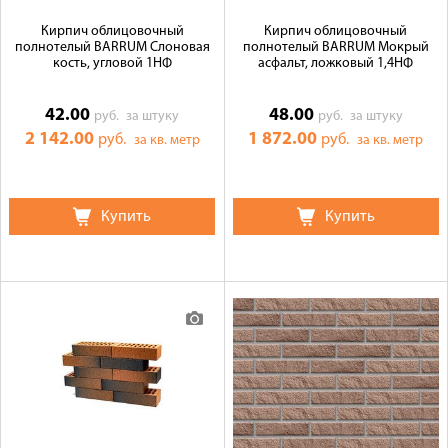
Кирпич облицовочный
Кирпич облицовочный
полнотелый BARRUM Слоновая
полнотелый BARRUM Мокрый
кость, угловой 1НФ
асфальт, ложковый 1,4НФ
42.00
48.00
руб.
за штуку
руб.
за штуку
2 142.00
1 872.00
руб.
руб.
за кв. метр
за кв. метр
Купить
Купить