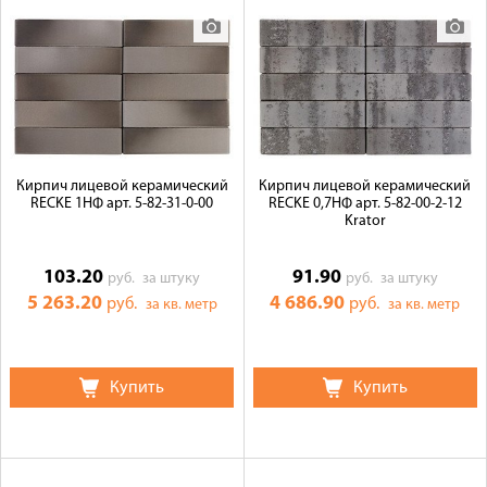
Кирпич лицевой керамический
Кирпич лицевой керамический
RECKE 1НФ арт. 5-82-31-0-00
RECKE 0,7НФ арт. 5-82-00-2-12
Krator
103.20
91.90
руб.
за штуку
руб.
за штуку
5 263.20
4 686.90
руб.
руб.
за кв. метр
за кв. метр
Купить
Купить