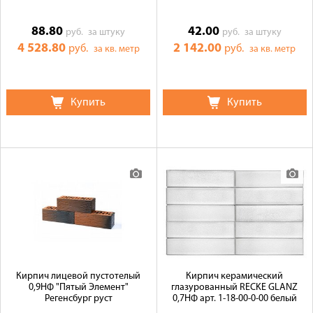
88.80
42.00
руб.
за штуку
руб.
за штуку
4 528.80
2 142.00
руб.
руб.
за кв. метр
за кв. метр
Купить
Купить
Кирпич лицевой пустотелый
Кирпич керамический
0,9НФ "Пятый Элемент"
глазурованный RECKE GLANZ
Регенсбург руст
0,7НФ арт. 1-18-00-0-00 белый