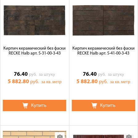
Кирпич керамический без фаски
Кирпич керамический без фаски
RECKE Halb арт. 5-31-00-3-43
RECKE Halb арт. 5-41-00-3-43
76.40
76.40
руб.
за штуку
руб.
за штуку
5 882.80
5 882.80
руб.
руб.
за кв. метр
за кв. метр
Купить
Купить