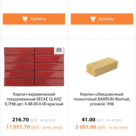
Купить
Купить
Кирпич керамический
Кирпич облицовочный
глазурованный RECKE GLANZ
полнотелый BARRUM Желтый,
0,7НФ арт. 4-48-00-0-00 красный
угловой 1НФ
216.70
41.00
руб.
за штуку
руб.
за штуку
11 051.70
2 091.00
руб.
руб.
за кв. метр
за кв. метр