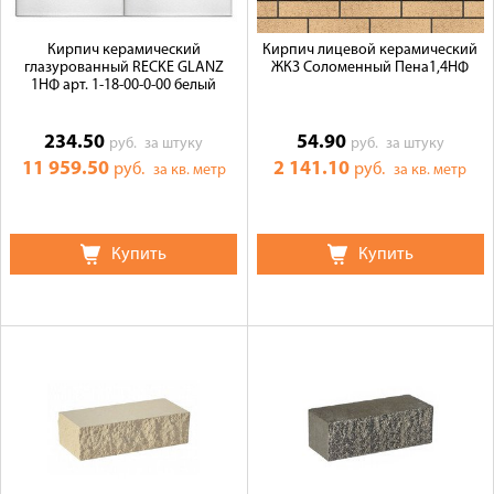
Кирпич керамический
Кирпич лицевой керамический
глазурованный RECKE GLANZ
ЖКЗ Соломенный Пена1,4НФ
1НФ арт. 1-18-00-0-00 белый
234.50
54.90
руб.
за штуку
руб.
за штуку
11 959.50
2 141.10
руб.
руб.
за кв. метр
за кв. метр
Купить
Купить