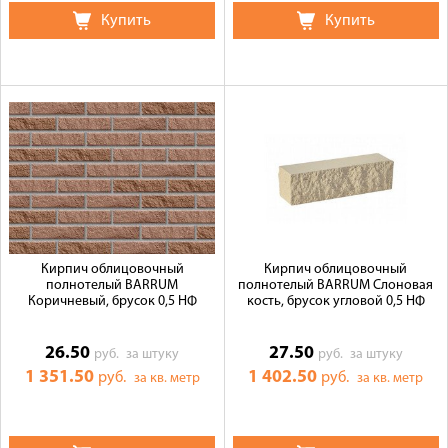
Купить
Купить
Кирпич облицовочный
Кирпич облицовочный
полнотелый BARRUM
полнотелый BARRUM Слоновая
Коричневый, брусок 0,5 НФ
кость, брусок угловой 0,5 НФ
26.50
27.50
руб.
за штуку
руб.
за штуку
1 351.50
1 402.50
руб.
руб.
за кв. метр
за кв. метр