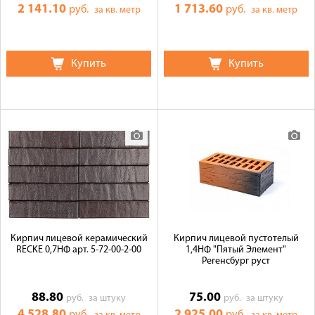
2 141.10
1 713.60
руб.
руб.
за кв. метр
за кв. метр
Купить
Купить
Кирпич лицевой керамический
Кирпич лицевой пустотелый
RECKE 0,7НФ арт. 5-72-00-2-00
1,4НФ "Пятый Элемент"
Регенсбург руст
88.80
75.00
руб.
за штуку
руб.
за штуку
4 528.80
2 925.00