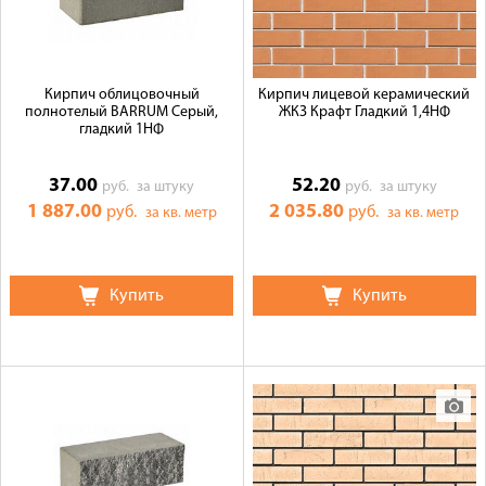
Кирпич облицовочный
Кирпич лицевой керамический
полнотелый BARRUM Серый,
ЖКЗ Крафт Гладкий 1,4НФ
гладкий 1НФ
37.00
52.20
руб.
за штуку
руб.
за штуку
1 887.00
2 035.80
руб.
руб.
за кв. метр
за кв. метр
Купить
Купить