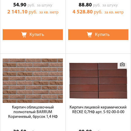
54.90
88.80
руб.
за штуку
руб.
за штуку
2 141.10
4 528.80
руб.
руб.
за кв. метр
за кв. метр
Купить
Купить
Кирпич облицовочный
Кирпич лицевой керамический
полнотелый BARRUM
RECKE 0,7НФ арт. 5-92-00-0-00
Коричневый, брусок 1,4 НФ