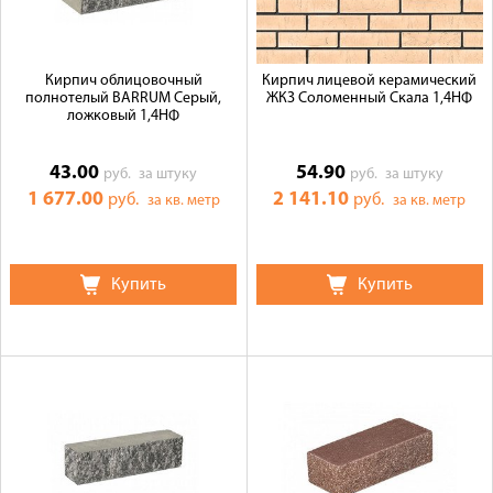
Кирпич облицовочный
Кирпич лицевой керамический
полнотелый BARRUM Серый,
ЖКЗ Соломенный Скала 1,4НФ
ложковый 1,4НФ
43.00
54.90
руб.
за штуку
руб.
за штуку
1 677.00
2 141.10
руб.
руб.
за кв. метр
за кв. метр
Купить
Купить