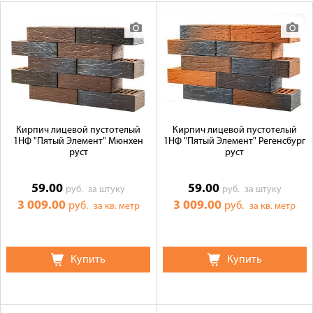
Оплата
Доставка
Сотрудничество
Галерея объектов
Контакты
Кирпич лицевой пустотелый
Кирпич лицевой пустотелый
1НФ "Пятый Элемент" Мюнхен
1НФ "Пятый Элемент" Регенсбург
руст
руст
59.00
59.00
руб.
за штуку
руб.
за штуку
3 009.00
3 009.00
руб.
руб.
за кв. метр
за кв. метр
Купить
Купить