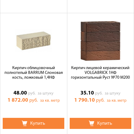
Кирпич облицовочный
Кирпич лицевой керамический
полнотелый BARRUM Слоновая
VOLGABRICK 1НФ
кость, ложковый 1,4НФ
горизонтальный Руст №70 М200
48.00
35.10
руб.
за штуку
руб.
за штуку
1 872.00
1 790.10
руб.
руб.
за кв. метр
за кв. метр
Купить
Купить