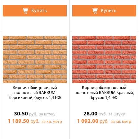
Купить
Купить
Кирпич облицовочный
Кирпич облицовочный
полнотелый BARRUM
полнотелый BARRUM Красный,
Персиковый, брусок 1,4 НФ
брусок 1,4 НФ
30.50
28.00
руб.
за штуку
руб.
за штуку
1 189.50
1 092.00
руб.
руб.
за кв. метр
за кв. метр