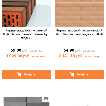
Кирпич лицевой пустотелый
Кирпич лицевой керамический
1НФ "Пятый Элемент" Регенсбург
ЖКЗ Персиковый Гладкий 1,4НФ
гладкий
59.00
54.90
руб.
за штуку
руб.
за штуку
3 009.00
2 141.10
руб.
руб.
за кв. метр
за кв. метр
Купить
Купить