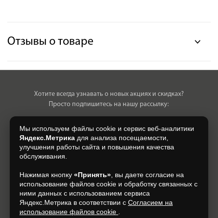
Отзывы о товаре
Хотите всегда узнавать о новых акциях и скидках?
Просто подпишитесь на нашу рассылку:
Мы используем файлы cookie и сервис веб-аналитики
Яндекс.Метрика
для анализа посещаемости,
улучшения работы сайта и повышения качества
Нажимая на кнопку, я даю свое согласие на обработку моих
обслуживания.
персональных данных, на условиях и для целей, определенных в
Согласии на обработку персональных данных
.
Нажимая кнопку
«Принять»
, вы даете согласие на
использование файлов cookie и обработку связанных с
Подписаться
ними данных с использованием сервиса
Яндекс.Метрика в соответствии с
Согласием на
использование файлов cookie
.