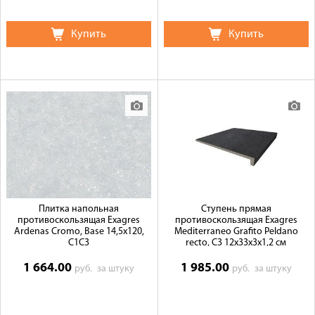
Купить
Купить
Плитка напольная
Ступень прямая
противоскользящая Exagres
противоскользящая Exagres
Ardenas Cromo, Base 14,5x120,
Mediterraneo Grafito Peldano
C1C3
recto, C3 12x33x3x1,2 см
1 664.00
1 985.00
руб.
за штуку
руб.
за штуку