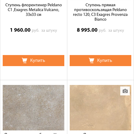
Ступень флорентинер Peldano
Ступень прямая
C1 ,Exagres Metalica Vulcano,
противоскользящая Peldano
33x33 см
recto 120, C3 Exagres Provenza
Bianco
1 960.00
8 995.00
руб.
за штуку
руб.
за штуку
Купить
Купить