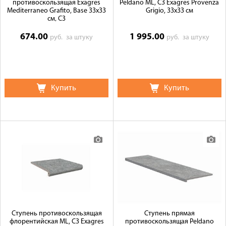
противоскользящая Exagres
Peldano ML, C3 Exagres Provenza
Mediterraneo Grafito, Base 33x33
Grigio, 33x33 см
см, C3
674.00
1 995.00
руб.
за штуку
руб.
за штуку
Купить
Купить
Ступень противоскользящая
Ступень прямая
флорентийская ML, C3 Exagres
противоскользящая Peldano