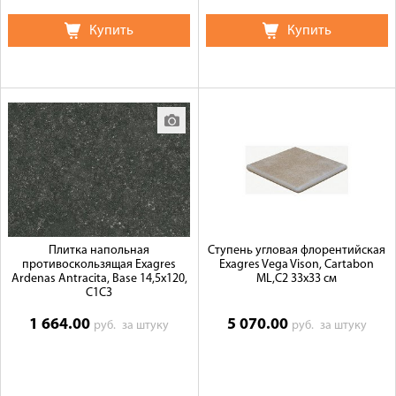
Купить
Купить
Плитка напольная
Ступень угловая флорентийская
противоскользящая Exagres
Exagres Vega Vison, Cartabon
Ardenas Antracita, Base 14,5x120,
ML,C2 33x33 см
C1C3
1 664.00
5 070.00
руб.
за штуку
руб.
за штуку