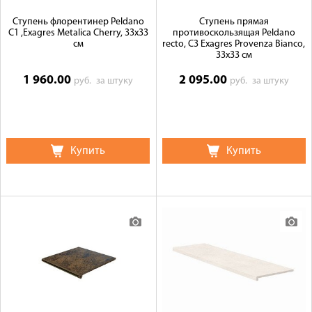
Ступень флорентинер Peldano
Ступень прямая
C1 ,Exagres Metalica Cherry, 33x33
противоскользящая Peldano
см
recto, C3 Exagres Provenza Bianco,
33x33 см
1 960.00
2 095.00
руб.
за штуку
руб.
за штуку
Купить
Купить