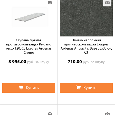
Ступень прямая
Плитка напольная
противоскользящая Peldano
противоскользящая Exagres
recto 120, C3 Exagres Ardenas
Ardenas Antracita, Base 33x33 см,
Cromo
C3
8 995.00
710.00
руб.
за штуку
руб.
за штуку
Купить
Купить