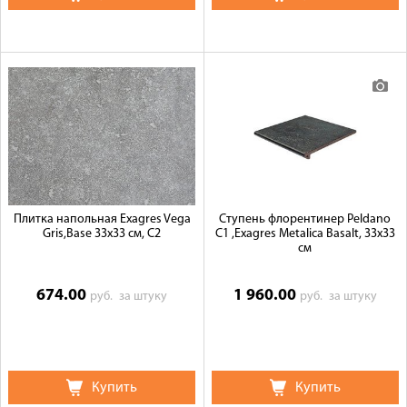
Плитка напольная Exagres Vega
Ступень флорентинер Peldano
Gris,Base 33x33 см, C2
C1 ,Exagres Metalica Basalt, 33x33
см
674.00
1 960.00
руб.
за штуку
руб.
за штуку
Купить
Купить