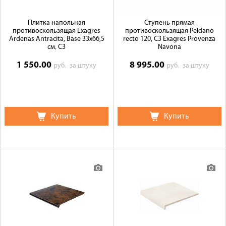
Плитка напольная
Ступень прямая
противоскользящая Exagres
противоскользящая Peldano
Ardenas Antracita, Base 33x66,5
recto 120, C3 Exagres Provenza
см, C3
Navona
1 550.00
8 995.00
руб.
за штуку
руб.
за штуку
Купить
Купить