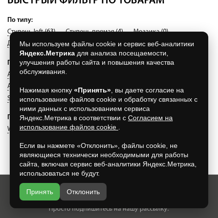
БЫСТРЫЙ ФИЛЬТР ПО ТОВАРАМ
По типу:
Ступень loft
(63)
Ступень прямая
(4)
Мозаика
(0)
Мы используем файлы cookie и сервис веб-аналитики
Декоры
(0)
Террасные плиты
(0)
Яндекс.Метрика
для анализа посещаемости,
улучшения работы сайта и повышения качества
По коллекции:
обслуживания.
Aera
(41)
Aera T
(30)
Duro
(0)
Roccia
(56)
Terra
(18)
Asar
(0)
Gravel Bland
(20)
Zoe
(19)
Selected
(9)
Нажимая кнопку
«Принять»
, вы даете согласие на
Stalotec
(1)
использование файлов cookie и обработку связанных с
ними данных с использованием сервиса
Яндекс.Метрика в соответствии с
Согласием на
По производителю:
использование файлов cookie
.
WesterWaelder
(12)
White Hills
(4)
Exagres
(118)
Если вы нажмете «Отклонить», файлы cookie, не
являющиеся технически необходимыми для работы
сайта, включая сервис веб-аналитики Яндекс.Метрика,
использоваться не будут.
Принять
Отклонить
Хотите всегда узнавать о новых акциях и скидках?
Просто подпишитесь на нашу рассылку: