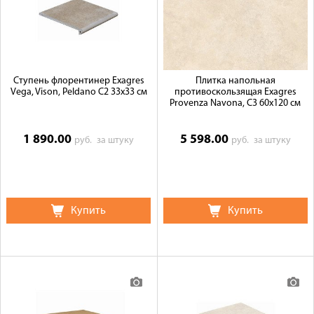
Ступень флорентинер Exagres
Плитка напольная
Vega, Vison, Peldano C2 33x33 см
противоскользящая Exagres
Provenza Navona, C3 60x120 см
1 890.00
5 598.00
руб.
за штуку
руб.
за штуку
Купить
Купить