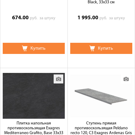
Black, 33x33 см
674.00
1 995.00
руб.
за штуку
руб.
за штуку
Купить
Купить
Плитка напольная
Ступень прямая
противоскользящая Exagres
противоскользящая Peldano
Mediterraneo Grafito, Base 33x33
recto 120, C3 Exagres Ardenas Gris