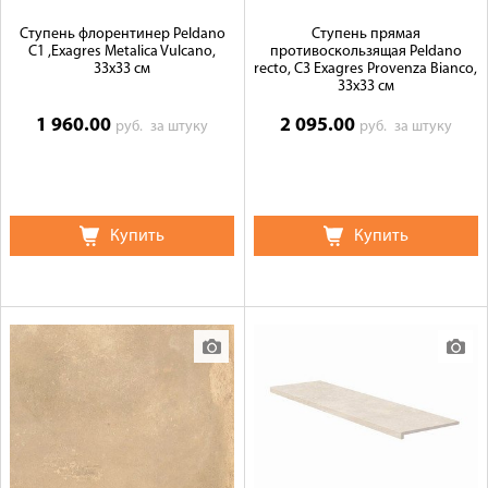
Ступень флорентинер Peldano
Ступень прямая
C1 ,Exagres Metalica Vulcano,
противоскользящая Peldano
33x33 см
recto, C3 Exagres Provenza Bianco,
33x33 см
1 960.00
2 095.00
руб.
за штуку
руб.
за штуку
Купить
Купить