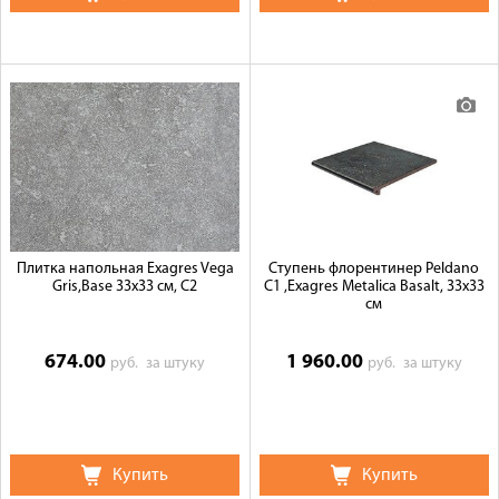
Плитка напольная Exagres Vega
Ступень флорентинер Peldano
Gris,Base 33x33 см, C2
C1 ,Exagres Metalica Basalt, 33x33
см
674.00
1 960.00
руб.
за штуку
руб.
за штуку
Купить
Купить