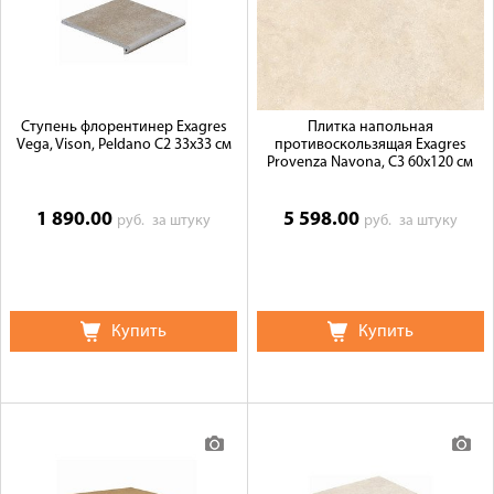
Ступень флорентинер Exagres
Плитка напольная
Vega, Vison, Peldano C2 33x33 см
противоскользящая Exagres
Provenza Navona, C3 60x120 см
1 890.00
5 598.00
руб.
за штуку
руб.
за штуку
Купить
Купить