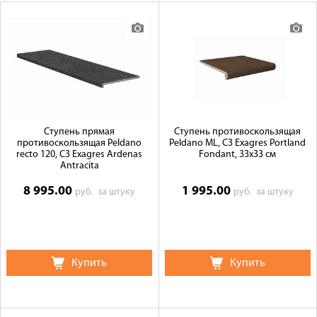
Оплата
Доставка
Сотрудничество
Галерея объектов
Контакты
Ступень прямая
Ступень противоскользящая
противоскользящая Peldano
Peldano ML, C3 Exagres Portland
recto 120, C3 Exagres Ardenas
Fondant, 33x33 см
Antracita
8 995.00
1 995.00
руб.
за штуку
руб.
за штуку
Купить
Купить