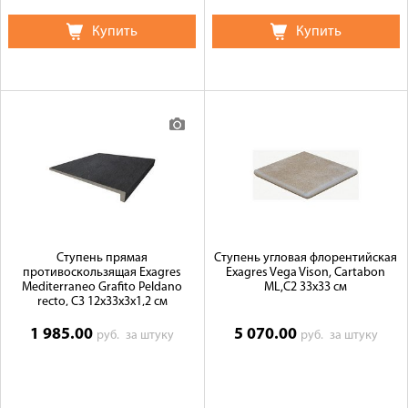
Купить
Купить
Ступень прямая
Ступень угловая флорентийская
противоскользящая Exagres
Exagres Vega Vison, Cartabon
Mediterraneo Grafito Peldano
ML,C2 33x33 см
recto, C3 12x33x3x1,2 см
1 985.00
5 070.00
руб.
за штуку
руб.
за штуку