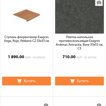
Ступень флорентинер Exagres
Плитка напольная
Vega, Rojo, Peldano C2 33x33 см
противоскользящая Exagres
Ardenas Antracita, Base 33x33 см,
C3
1 890.00
710.00
руб.
за штуку
руб.
за штуку
Купить
Купить