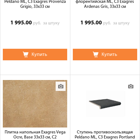
Peldano ML, C3 Exagres Provenza
флорентийская ML, C3 Exagres
Grigio, 33x33 см
Ardenas Gris, 33x33 см
1 995.00
1 995.00
руб.
за штуку
руб.
за штуку
Купить
Купить
Плитка напольная Exagres Vega
Ступень противоскользящая
Ocre, Base 33x33 см, C2
Peldano ML, C3 Exagres Portland