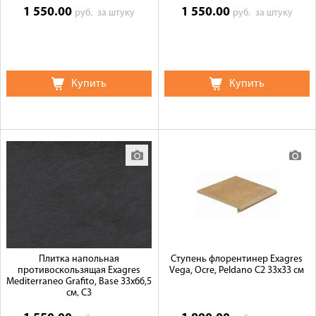
1 550.00
1 550.00
руб.
за штуку
руб.
за штуку
Купить
Купить
Плитка напольная
Ступень флорентинер Exagres
противоскользящая Exagres
Vega, Ocre, Peldano C2 33x33 см
Mediterraneo Grafito, Base 33x66,5
см, C3