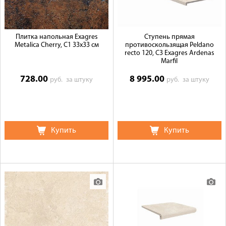
Плитка напольная Exagres
Ступень прямая
Metalica Cherry, C1 33x33 см
противоскользящая Peldano
recto 120, C3 Exagres Ardenas
Marfil
728.00
8 995.00
руб.
за штуку
руб.
за штуку
Купить
Купить