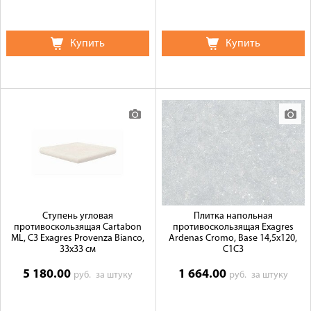
Купить
Купить
Ступень угловая
Плитка напольная
противоскользящая Cartabon
противоскользящая Exagres
ML, C3 Exagres Provenza Bianco,
Ardenas Cromo, Base 14,5x120,
33x33 см
C1C3
5 180.00
1 664.00
руб.
за штуку
руб.
за штуку