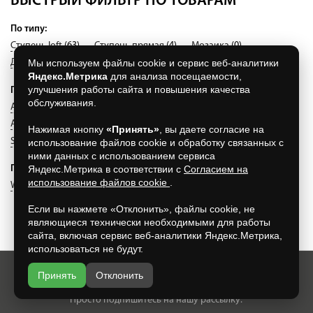
БЫСТРЫЙ ФИЛЬТР ПО ТОВАРАМ
По типу:
Ступень loft
(63)
Ступень прямая
(4)
Мозаика
(0)
Мы используем файлы cookie и сервис веб-аналитики
Декоры
(0)
Террасные плиты
(0)
Яндекс.Метрика
для анализа посещаемости,
улучшения работы сайта и повышения качества
По коллекции:
обслуживания.
Aera
(41)
Aera T
(30)
Duro
(0)
Roccia
(56)
Terra
(18)
Asar
(0)
Gravel Bland
(20)
Zoe
(19)
Selected
(9)
Нажимая кнопку
«Принять»
, вы даете согласие на
Stalotec
(1)
использование файлов cookie и обработку связанных с
ними данных с использованием сервиса
Яндекс.Метрика в соответствии с
Согласием на
По производителю:
использование файлов cookie
.
WesterWaelder
(12)
White Hills
(4)
Exagres
(118)
Если вы нажмете «Отклонить», файлы cookie, не
являющиеся технически необходимыми для работы
сайта, включая сервис веб-аналитики Яндекс.Метрика,
использоваться не будут.
Принять
Отклонить
Хотите всегда узнавать о новых акциях и скидках?
Просто подпишитесь на нашу рассылку: