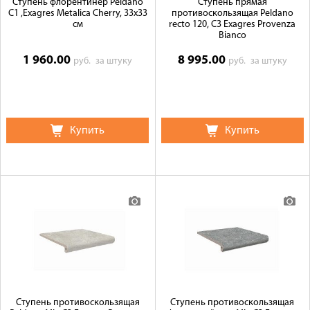
Ступень флорентинер Peldano
Ступень прямая
C1 ,Exagres Metalica Cherry, 33x33
противоскользящая Peldano
см
recto 120, C3 Exagres Provenza
Bianco
1 960.00
8 995.00
руб.
за штуку
руб.
за штуку
Купить
Купить
Ступень противоскользящая
Ступень противоскользящая