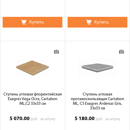
Купить
Купить
Ступень угловая флорентийская
Ступень угловая
Exagres Vega Ocre, Cartabon
противоскользящая Cartabon
ML,C2 33x33 см
ML, C3 Exagres Ardenas Gris,
33x33 см
5 070.00
5 180.00
руб.
за штуку
руб.
за штуку