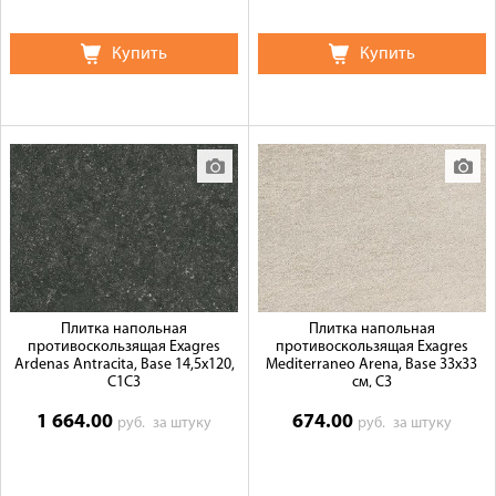
Купить
Купить
Плитка напольная
Плитка напольная
противоскользящая Exagres
противоскользящая Exagres
Ardenas Antracita, Base 14,5x120,
Mediterraneo Arena, Base 33x33
C1C3
см, C3
1 664.00
674.00
руб.
за штуку
руб.
за штуку