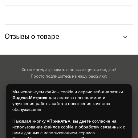
Отзывы о товаре
Хотите всегда узнавать о новых акциях и скидках?
Просто подпишитесь на нашу рассылку:
Мы используем файлы cookie и сервис веб-аналитики
Яндекс.Метрика
для анализа посещаемости,
улучшения работы сайта и повышения качества
Нажимая на кнопку, я даю свое согласие на обработку моих
обслуживания.
персональных данных, на условиях и для целей, определенных в
Согласии на обработку персональных данных
.
Нажимая кнопку
«Принять»
, вы даете согласие на
использование файлов cookie и обработку связанных с
Подписаться
ними данных с использованием сервиса