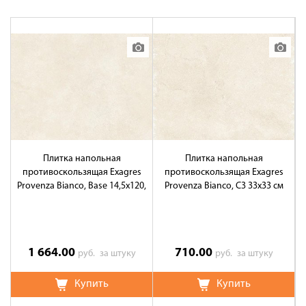
Плитка напольная
Плитка напольная
противоскользящая Exagres
противоскользящая Exagres
Provenza Bianco, Base 14,5x120,
Provenza Bianco, C3 33x33 см
P
C1C3
1 664.00
710.00
руб.
за штуку
руб.
за штуку
Купить
Купить