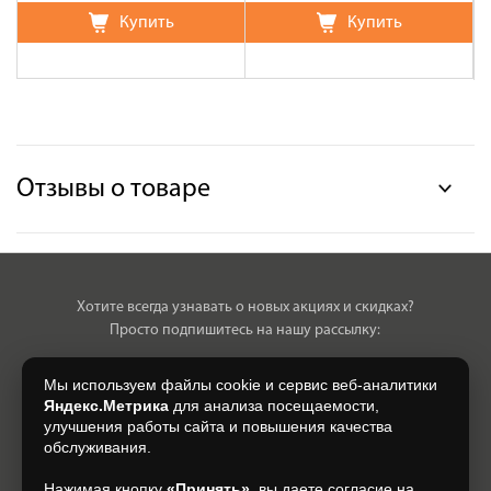
Купить
Купить
Отзывы о товаре
Хотите всегда узнавать о новых акциях и скидках?
Просто подпишитесь на нашу рассылку:
Мы используем файлы cookie и сервис веб-аналитики
Яндекс.Метрика
для анализа посещаемости,
улучшения работы сайта и повышения качества
Нажимая на кнопку, я даю свое согласие на обработку моих
обслуживания.
персональных данных, на условиях и для целей, определенных в
Согласии на обработку персональных данных
.
Нажимая кнопку
«Принять»
, вы даете согласие на