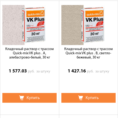
Оплата
Доставка
Сотрудничество
Галерея объектов
Контакты
Кладочный раствор с трассом
Кладочный раствор с трассом
Quick-mix VK plus . A,
Quick-mix VK plus . B, светло-
алебастрово-белый, 30 кг
бежевый, 30 кг
1 577.03
1 427.16
руб.
за штуку
руб.
за штуку
Купить
Купить