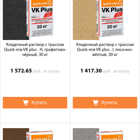
Кладочный раствор с трассом
Кладочный раствор с трассом
Quick-mix VK plus . H, графитово-
Quick-mix VK plus . I, песочно-
чёрный, 30 кг
жёлтый, 30 кг
1 572.65
1 417.30
руб.
за штуку
руб.
за штуку
Купить
Купить