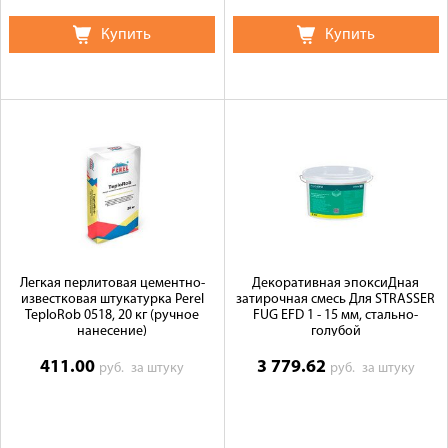
Купить
Купить
Легкая перлитовая цементно-
Декоративная эпоксиДная
известковая штукатурка Perel
затирочная смесь Для STRASSER
TeploRob 0518, 20 кг (ручное
FUG EFD 1 - 15 мм, стально-
нанесение)
голубой
411.00
3 779.62
руб.
за штуку
руб.
за штуку