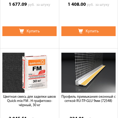
1 677.09
1 408.00
руб.
за штуку
руб.
за штуку
Купить
Купить
Цветная смесь для заделки швов
Профиль примыкания оконный с
Quick-mix FM . H графитово-
сеткой RU-TP-GLU 9мм (72548)
чёрный, 30 кг