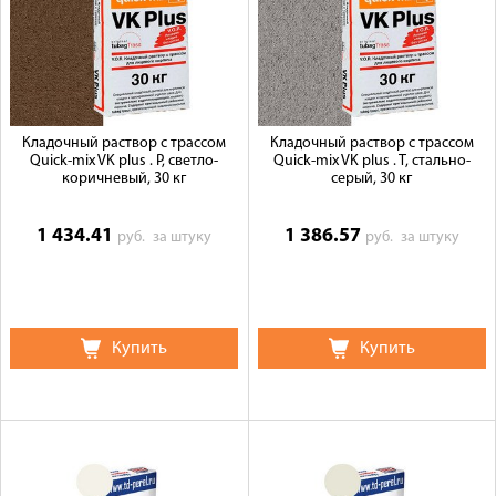
Кладочный раствор с трассом
Кладочный раствор с трассом
Quick-mix VK plus . P, светло-
Quick-mix VK plus . T, стально-
коричневый, 30 кг
серый, 30 кг
1 434.41
1 386.57
руб.
за штуку
руб.
за штуку
Купить
Купить