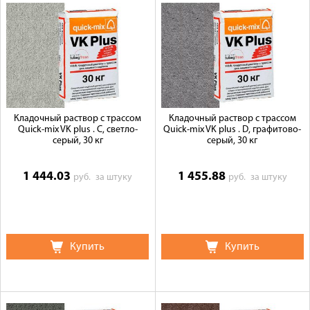
Кладочный раствор с трассом
Кладочный раствор с трассом
Quick-mix VK plus . С, светло-
Quick-mix VK plus . D, графитово-
серый, 30 кг
серый, 30 кг
1 444.03
1 455.88
руб.
за штуку
руб.
за штуку
Купить
Купить