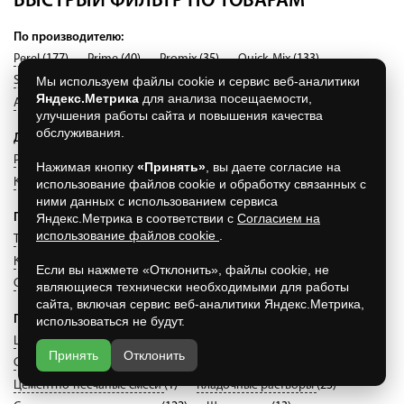
БЫСТРЫЙ ФИЛЬТР ПО ТОВАРАМ
По производителю:
Perel
(177)
Prime
(40)
Promix
(35)
Quick-Mix
(133)
Мы используем файлы cookie и сервис веб-аналитики
Strasser
(76)
White Hills
(57)
СК Кварц
(19)
Браер
(7)
Яндекс.Метрика
для анализа посещаемости,
Akurit
(11)
улучшения работы сайта и повышения качества
обслуживания.
Другое:
Porotherm
(561)
Fix
(561)
De Luxe
(561)
Нажимая кнопку
«Принять»
, вы даете согласие на
Кладочная смесь для печей и каминов
(561)
использование файлов cookie и обработку связанных с
ними данных с использованием сервиса
Яндекс.Метрика в соответствии с
Согласием на
По применению:
использование файлов cookie
.
Теплые кладочные смеси
(16)
Материалы для мощения
(38)
Клеи для плитки
(28)
Ремонтный состав
(13)
Если вы нажмете «Отклонить», файлы cookie, не
Смеси монтажно-кладочные
(224)
Смеси штукатурные
(5)
являющиеся технически необходимыми для работы
сайта, включая сервис веб-аналитики Яндекс.Метрика,
По каталогу:
использоваться не будут.
Цветные кладочные смеси
(22)
Белая кладочная смесь
(1)
Принять
Отклонить
Смеси универсальные: Смесь кладочная М-150
(23)
Цементно-песчаные смеси
(1)
Кладочные растворы
(23)