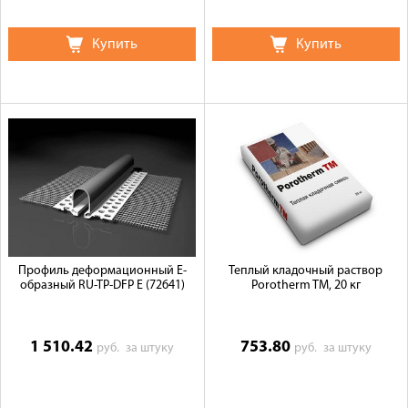
Купить
Купить
Профиль деформационный E-
Теплый кладочный раствор
образный RU-TP-DFP E (72641)
Porotherm TM, 20 кг
1 510.42
753.80
руб.
за штуку
руб.
за штуку