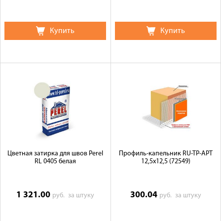
Купить
Купить
Цветная затирка для швов Perel
Профиль-капельник RU-TP-APT
RL 0405 белая
12,5х12,5 (72549)
1 321.00
300.04
руб.
за штуку
руб.
за штуку