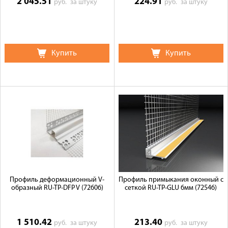
2 045.51
224.91
руб.
за штуку
руб.
за штуку
Купить
Купить
Профиль деформационный V-
Профиль примыкания оконный с
образный RU-TP-DFP V (72606)
сеткой RU-TP-GLU 6мм (72546)
1 510.42
213.40
руб.
за штуку
руб.
за штуку