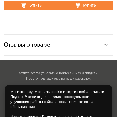
Купить
Купить
Отзывы о товаре
Хотите всегда узнавать о новых акциях и скидках?
Просто подпишитесь на нашу рассылку:
Мы используем файлы cookie и сервис веб-аналитики
Яндекс.Метрика
для анализа посещаемости,
улучшения работы сайта и повышения качества
Нажимая на кнопку, я даю свое согласие на обработку моих
обслуживания.
персональных данных, на условиях и для целей, определенных в
Согласии на обработку персональных данных
.
Нажимая кнопку
«Принять»
, вы даете согласие на